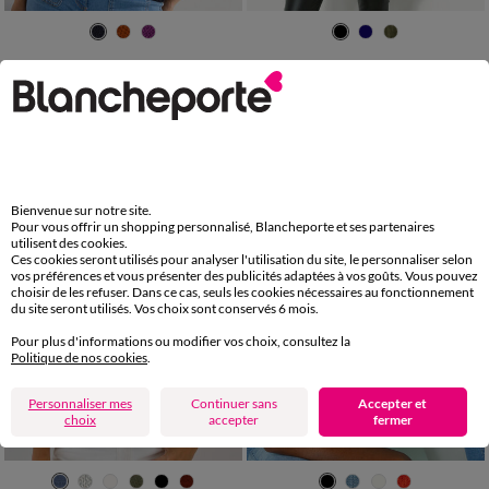
34/36
38/40
42/44
46/48
34/36
38/40
42/44
46/48
50
52
54
50
52
54
Pull col polo, maille fantaisie
Pull tunique boutons fantaisie toucher doux
37,99 €
42,99 €
-50% dès 2 art Code 899013
-50% dès 2 art Code 899013
Bienvenue sur notre site.
Pour vous offrir un shopping personnalisé, Blancheporte et ses partenaires
utilisent des cookies.
Ces cookies seront utilisés pour analyser l'utilisation du site, le personnaliser selon
vos préférences et vous présenter des publicités adaptées à vos goûts. Vous pouvez
choisir de les refuser. Dans ce cas, seuls les cookies nécessaires au fonctionnement
du site seront utilisés. Vos choix sont conservés 6 mois.
Pour plus d'informations ou modifier vos choix, consultez la
Politique de nos cookies
.
Personnaliser mes
Continuer sans
Accepter et
choix
accepter
fermer
34/36
38/40
42/44
46/48
34/36
38/40
42/44
46/48