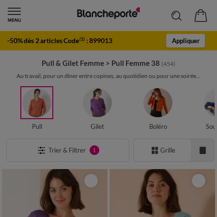
-50% dès 2 articles Code
:
899013
(1)
Appliquer
Pull & Gilet Femme
>
Pull Femme 38
(454)
Au travail, pour un dîner entre copines, au quotidien ou pour une soirée...
Pull
Gilet
Boléro
Sou
Trier & Filtrer
Grille
1