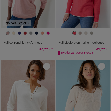
Nouveau coloris
34/36
38/40
42/44
46/48
34/36
38/40
42/44
46/48
50
52
54
50
52
54
56
Pull col rond, laine d'agneau
Pull bicolore en maille moelleuse
42,99 €
*
39,99 €
-50% dès 2 art Code 899013