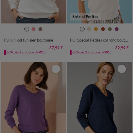
Spécial Petites
34/36
38/40
42/44
46/48
34/36
38/40
42/44
46/48
50
52
54
50
52
Pull uni col tunisien boutonné
Pull Spécial Petites col rond boutonné
37,99 €
32,99 €
-50% dès 2 art Code 899013
-50% dès 2 art Code 899013