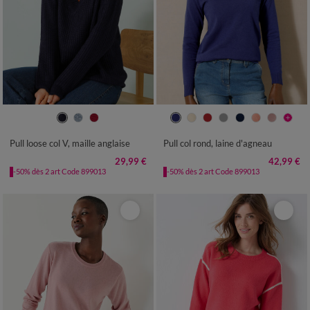
34/36
38/40
42/44
46/48
34/36
38/40
42/44
46/48
50
52
54
50
52
54
Pull loose col V, maille anglaise
Pull col rond, laine d'agneau
29,99 €
42,99 €
-50% dès 2 art Code 899013
-50% dès 2 art Code 899013