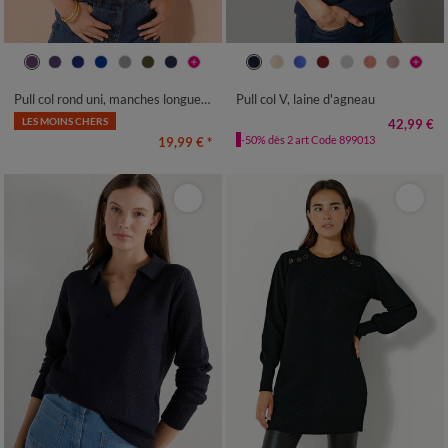
34/36
38/40
42/44
46/48
34/36
38/40
42/44
46/48
50
52
54
50
52
54
Pull col rond uni, manches longues, toucher doux
Pull col V, laine d'agneau
LES MOINS CHERS
42,99 €
-50% dès 2 art Code 899013
19,99 €
*