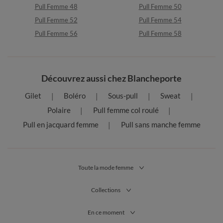
Pull Femme 48
Pull Femme 50
Pull Femme 52
Pull Femme 54
Pull Femme 56
Pull Femme 58
Découvrez aussi chez Blancheporte
Gilet
Boléro
Sous-pull
Sweat
Polaire
Pull femme col roulé
Pull en jacquard femme
Pull sans manche femme
Toute la mode femme
Collections
En ce moment