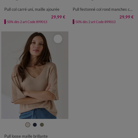
50
52
54
50
52
54
Pull col carré uni, maille ajourée
Pull festonné col rond manches coudes, maille ajourée fantaisie
29,99 €
29,99 €
-50% dès 2 art Code 899013
-50% dès 2 art Code 899013
34/36
38/40
42/44
46/48
50
52
54
Pull loose maille brillante