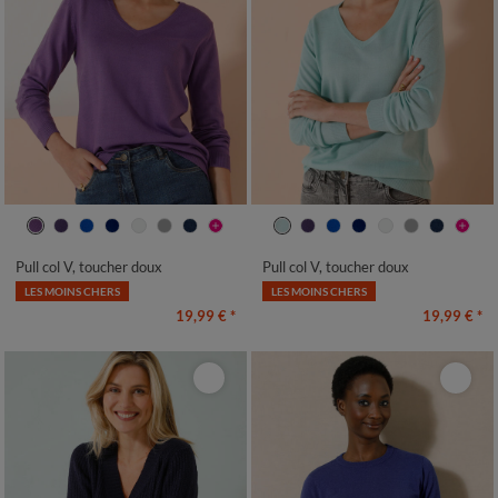
34/36
38/40
42/44
46/48
34/36
38/40
42/44
46/48
50
52
54
50
52
54
Pull col V, toucher doux
Pull col V, toucher doux
LES MOINS CHERS
LES MOINS CHERS
19,99 €
*
19,99 €
*