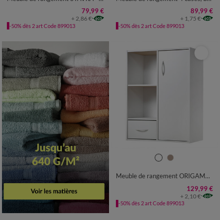
79,99 €
89,99 €
+ 2,86 €
+ 1,75 €
-50% dès 2 art Code 899013
-50% dès 2 art Code 899013
UNITÉ
Meuble de rangement ORIGAME - étagère, tiroir et placard
129,99 €
+ 2,10 €
-50% dès 2 art Code 899013