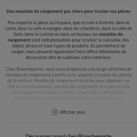
Des meubles de rangement pas chers pour toutes vos pièces
Peu importe la pièce ou l’espace, que ce soit à l’entrée, dans le
salon, dans la salle à manger, dans les chambres, dans la salle de
bain, dans la cuisine ou dans un bureau, les
meubles de
rangement
sont indispensables pour stocker la vaisselle, des
objets divers et tous types de produits. Ils permettent de
ranger, mais peuvent également faire office d'éléments de
décoration afin de sublimer votre intérieur.
Chez Blancheporte, nous vous proposons une large sélection de
meubles de rangement à petits prix, adaptés à toutes les pièces
de la maison. Meuble de rangement d’entrée pour déposer vos
clés ou vos chaussures, meuble de rangement de type console
pour disposer vos cadres photos et vos objets décoratifs,
meuble TV
pour votre salon, meuble de rangement avec
étagères ou
bibliothèque
pour ranger vos livres, commode,
buffet pour stocker votre vaisselle,
penderie
pour la chambre :
Afficher plus
optez pour le meuble de rangement de votre choix à l’unité ou
par lot de 2 !
Parce que nous aimons l’excellence, les meubles de rangement
Découvrez aussi chez Blancheporte