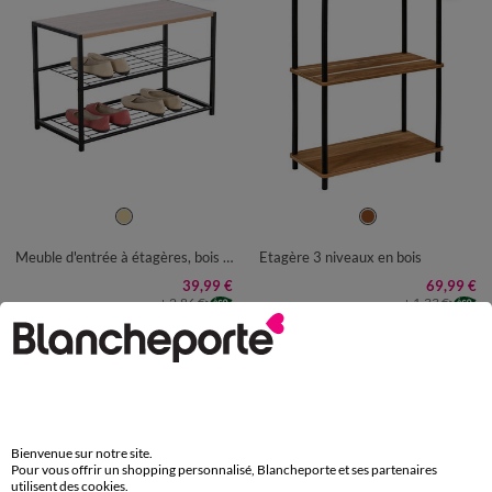
UNITÉ
UNITÉ
Meuble d'entrée à étagères, bois et métal
Etagère 3 niveaux en bois
39,99 €
69,99 €
+ 2,86 €
+ 1,33 €
-50% dès 2 art Code 899013
-50% dès 2 art Code 899013
-50% dès 2 articles Code
:
899013
(1)
Appliquer
Bienvenue sur notre site.
Pour vous offrir un shopping personnalisé, Blancheporte et ses partenaires
utilisent des cookies.