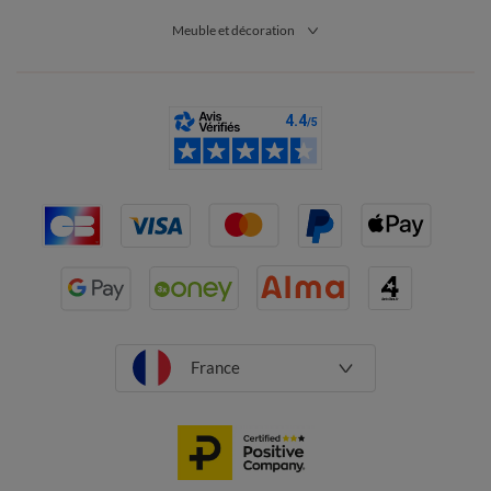
rangement de type buffet contemporain à 2 portes et 2 coloris,
Meuble et décoration
commode au style buffet de couleur naturelle avec un très
grand espace de rangement, commode à 3 tiroirs en bois et
cannage rotin que vous pouvez également utiliser comme table
d’appoint grâce à sa hauteur idéale : parcourez les articles en
stock et passez votre commande avant la fin des soldes !
Étagère déco au style vintage, bibliothèque scandinave ou
déstructurée au style contemporain, étagère murale couleur
chêne à 3 cases, meuble TV d’angle effet bois, meuble en bois et
bambou avec 3 bacs de rangement, penderie en bois blanc et
bambou à 3 étagères, étagère de cuisine dans l’esprit vintage,
chiffonnier au style industriel à 3 tiroirs : tous nos articles sont
disponibles en promo et en livraison à domicile !
Nos conseils avant d’acheter un meuble de rangement
Avant d’acheter un meuble de rangement, il y a certains
France
éléments à prendre en compte afin de ne pas faire le mauvais
choix. Blancheporte partage avec vous quelques conseils déco !
Commençons par le style de votre intérieur. Supposons que
votre décoration soit moderne ou contemporaine : il faut opter
pour des meubles de rangement dans ce style afin de ne pas