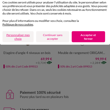
Ces cookies seront utilisés pour analyser l'utilisation du site, le personnaliser selon
vos préférences et vous présenter des publicités adaptées à vos goûts. Vous pouvez
choisir de les refuser. Dans ce cas, seuls les cookies nécessaires au fonctionnement
du site seront utilisés. Vos choix sont conservés 6 mois.
Pour plus d'informations ou modifier vos choix, consultez la
Politique de nos cookies
.
Personnaliser mes
Continuer sans
Accepter et
choix
accepter
fermer
UNITÉ
UNITÉ
Etagère d'angle 4 niveaux en bois
Meuble de rangement ORIGAME - 4 cases, 1 tiroir
69,99 €
99,99 €
+ 0,73 €
+ 2,28 €
-50% dès 2 art Code 899013
-50% dès 2 art Code 899013
Paiement 100% sécurisé
Payez plus tard ou en plusieurs fois
Livraison express