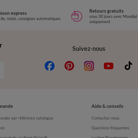
Retours gratuits
aison express
sous 30 jours avec Mondial
ile, relais, consignes automatiques
uniquement
r
Suivez-nous
mande
Aide & conseils
nder par référence catalogue
Contactez-nous
son
Questions fréquentes
s gratuits en Point Relais®
Le blog Blancheporte