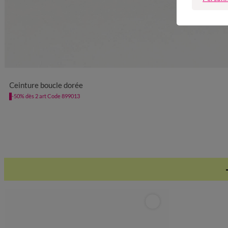
34/36
38/40
42/44
46/48
50/5
Ceinture boucle dorée
-50% dès 2 art Code 899013