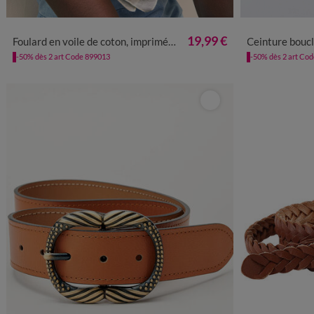
TU
34/36
3
19,99 €
Foulard en voile de coton, imprimé fleurs
Ceinture boucle col
-50% dès 2 art Code 899013
-50% dès 2 art Co