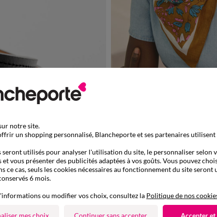
TU
Foulard en voile de coton, imprimé fle
-50% dès 2 art Code 899013
ur notre site.
ffrir un shopping personnalisé, Blancheporte et ses partenaires utilisent
seront utilisés pour analyser l'utilisation du site, le personnaliser selon 
 et vous présenter des publicités adaptées à vos goûts. Vous pouvez chois
ns ce cas, seuls les cookies nécessaires au fonctionnement du site seront u
conservés 6 mois.
'informations ou modifier vos choix, consultez la
Politique de nos cookie
aliser mes choix
Continuer sans accepter
Accepter et