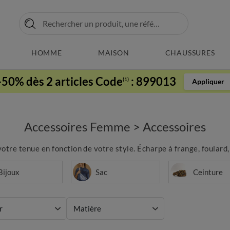
HOMME
MAISON
CHAUSSURES
-50% dès 2 articles Code
:
899013
(1)
Appliquer
Accessoires Femme
>
Accessoires
re tenue en fonction de votre style. Écharpe à frange, foulard, 
Bijoux
Sac
Ceinture
r
Matière