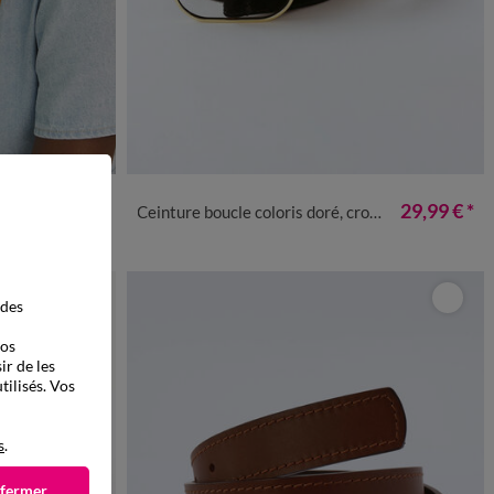
34/36
38/40
42/44
46/48
50/52
19,99 €
29,99 €
*
urs
Ceinture boucle coloris doré, croûte de cuir
 des
vos
ir de les
tilisés. Vos
s
.
 fermer