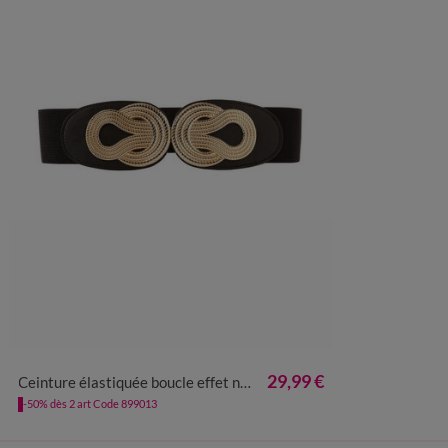
36/42
44/50
29,99 €
Ceinture élastiquée boucle effet nœud
-50% dès 2 art Code 899013