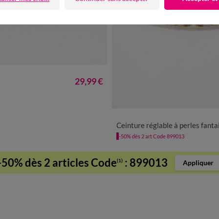
2
29,99 €
38 A 42
44 A 48
50 
Ceinture réglable à perles fanta
-50% dès 2 art Code 899013
-50% dès 2 articles Code
:
899013
(1)
Appliquer