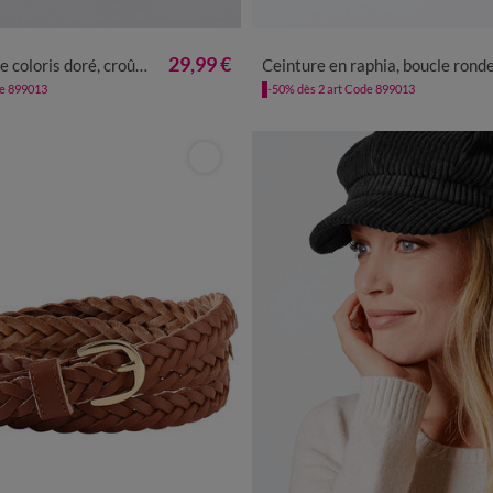
8/40
42/44
46/48
50/52
36/40
42/46
48/
29,99 €
oris doré, croûte de cuir
Ceinture en raphia, boucle rond
de 899013
-50% dès 2 art Code 899013