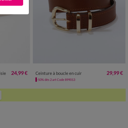
A 52
34/36
38/40
42/44
46/48
50/52
24,99 €
29,99 €
isie
Ceinture à boucle en cuir
-50% dès 2 art Code 899013