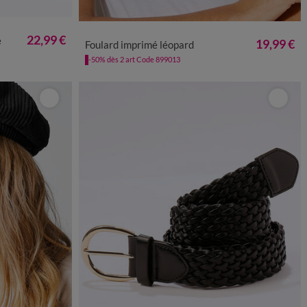
52
TU
22,99 €
e
19,99 €
Foulard imprimé léopard
-50% dès 2 art Code 899013