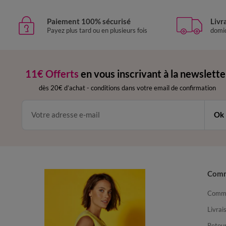
Paiement 100% sécurisé
Livr
Payez plus tard ou en plusieurs fois
domic
11€ Offerts
en vous inscrivant à la newslette
dès 20€ d’achat
-
conditions dans votre email de confirmation
Ok
Com
Comma
Livrai
Retour