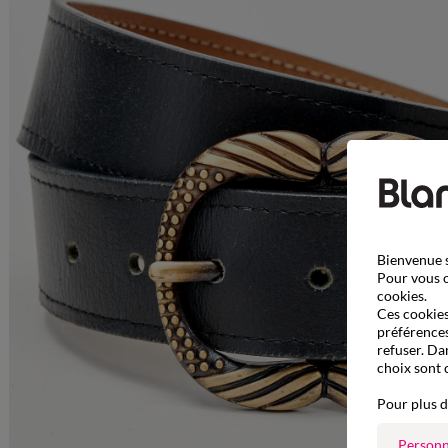
Bienvenue s
Pour vous o
cookies.
Ces cookies 
préférences
refuser. Da
choix sont 
Pour plus d
Personn