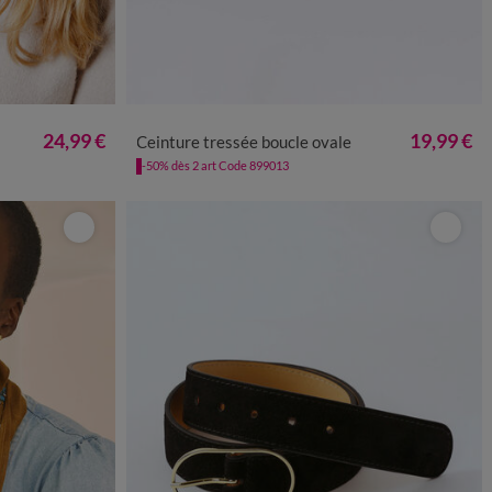
36/40
42/46
48/52
24,99 €
19,99 €
Ceinture tressée boucle ovale
-50% dès 2 art Code 899013