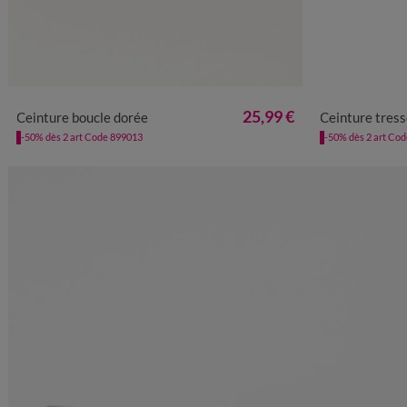
34/36
38/40
42/44
46/48
50/52
36 
25,99 €
Ceinture boucle dorée
Ceinture tress
-50% dès 2 art Code 899013
-50% dès 2 art Co