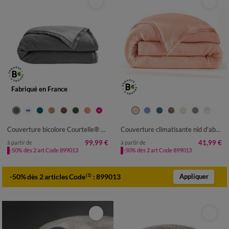
Fabriqué en France
Couverture bicolore Courtelle® 420 g/m²
Couverture climatisante nid d'abeille 350 g/m²
99,99 €
41,99 €
à partir de
à partir de
-50% dès 2 art Code 899013
-50% dès 2 art Code 899013
-50% dès 2 articles Code
:
899013
(1)
Appliquer