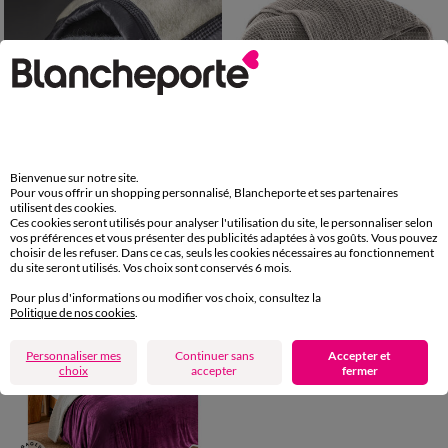
Fabriqué en France
Bienvenue sur notre site.
Pour vous offrir un shopping personnalisé, Blancheporte et ses partenaires
Ourson
utilisent des cookies.
Couverture bicolore pure laine 600 g/m²
Couverture climatisante nid d'abeille 350 g/m²
Ces cookies seront utilisés pour analyser l'utilisation du site, le personnaliser selon
vos préférences et vous présenter des publicités adaptées à vos goûts. Vous pouvez
109,99 €
41,99 €
à partir de
à partir de
choisir de les refuser. Dans ce cas, seuls les cookies nécessaires au fonctionnement
-50% dès 2 art Code 899013
-50% dès 2 art Code 899013
du site seront utilisés. Vos choix sont conservés 6 mois.
Pour plus d'informations ou modifier vos choix, consultez la
Politique de nos cookies
.
Personnaliser mes
Continuer sans
Accepter et
choix
accepter
fermer