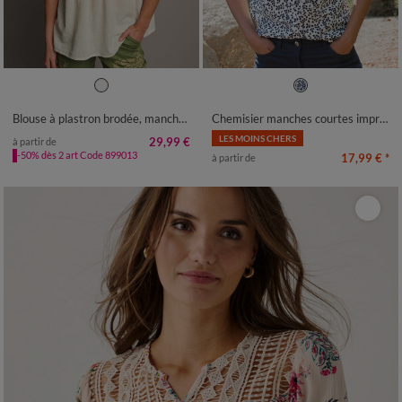
36
38
40
42
44
46
48
36
38
40
42
44
46
48
50
52
54
50
52
54
Blouse à plastron brodée, manches papillon
Chemisier manches courtes imprimé bicolore
LES MOINS CHERS
29,99 €
à partir de
-50% dès 2 art Code 899013
17,99 €
*
à partir de