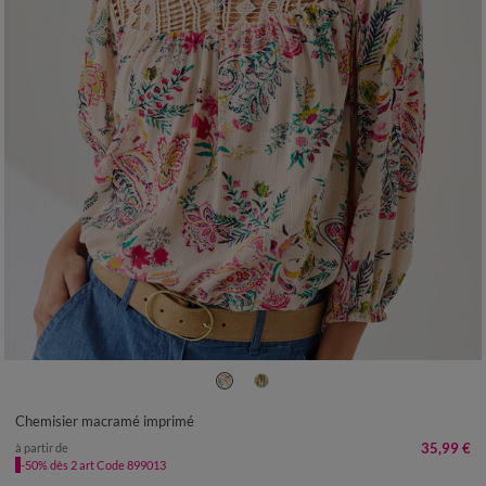
36
38
40
42
44
46
48
50
52
54
Chemisier macramé imprimé
35,99 €
à partir de
-50% dès 2 art Code 899013