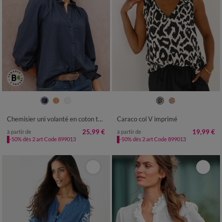
36
38
40
42
44
46
48
36
38
40
42
44
46
48
50
52
54
50
52
54
Chemisier uni volanté en coton texturé
Caraco col V imprimé
25,99 €
19,99 €
à partir de
à partir de
-50% dès 2 art Code 899013
-50% dès 2 art Code 899013