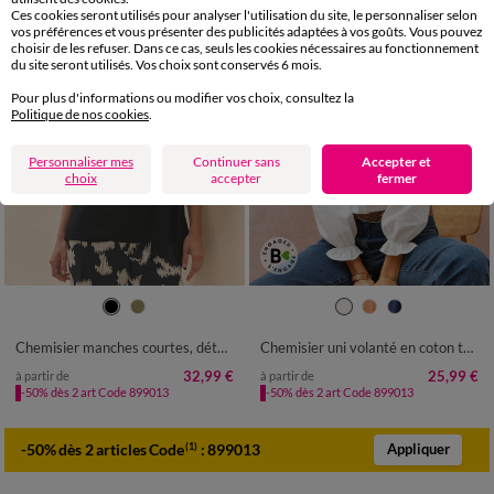
Ces cookies seront utilisés pour analyser l'utilisation du site, le personnaliser selon
vos préférences et vous présenter des publicités adaptées à vos goûts. Vous pouvez
choisir de les refuser. Dans ce cas, seuls les cookies nécessaires au fonctionnement
du site seront utilisés. Vos choix sont conservés 6 mois.
Pour plus d'informations ou modifier vos choix, consultez la
Politique de nos cookies
.
Personnaliser mes
Continuer sans
Accepter et
choix
accepter
fermer
36
38
40
42
44
46
48
36
38
40
42
44
46
48
50
52
54
50
52
54
Chemisier manches courtes, détail noué
Chemisier uni volanté en coton texturé
32,99 €
25,99 €
à partir de
à partir de
-50% dès 2 art Code 899013
-50% dès 2 art Code 899013
-50% dès 2 articles Code
:
899013
(1)
Appliquer