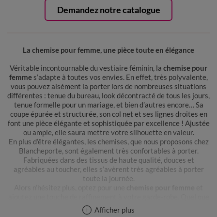
Demandez notre catalogue
La chemise pour femme, une pièce toute en élégance
Véritable incontournable du vestiaire féminin, la
chemise pour
femme
s’adapte à toutes vos envies. En effet, très polyvalente,
vous pouvez aisément la porter lors de nombreuses situations
différentes : tenue du bureau, look décontracté de tous les jours,
tenue formelle pour un mariage, et bien d’autres encore… Sa
coupe épurée et structurée, son col net et ses lignes droites en
font une pièce élégante et sophistiquée par excellence ! Ajustée
ou ample, elle saura mettre votre silhouette en valeur.
En plus d’être élégantes, les chemises, que nous proposons chez
Blancheporte, sont également très confortables à porter.
Fabriquées dans des tissus de haute qualité, douces et
agréables au toucher, elles s’avèrent très agréables à porter
toute la journée.
Alors n’hésitez plus, optez pour une
chemise pour femme
et
ajoutez une touche de raffinement à votre garde-robe. Quel que
soit le style que vous recherchez, vous trouverez, sans aucun
Afficher plus
doute, la chemise qui conviendra à vos besoins et à vos