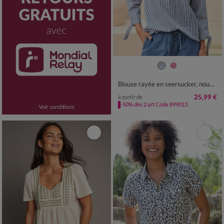
36
38
40
42
44
46
48
50
52
54
Blouse rayée en seersucker, nouettes aux manches
25,99 €
à partir de
-50% dès 2 art Code 899013