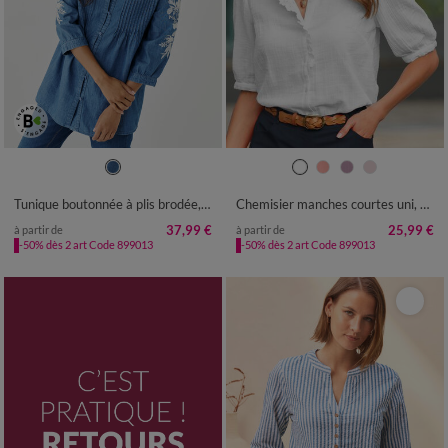
38
40
42
44
46
48
50
36
38
40
42
44
46
48
52
54
56
50
52
54
Tunique boutonnée à plis brodée, jean léger
Chemisier manches courtes uni, gaze de coton
37,99 €
25,99 €
à partir de
à partir de
-50% dès 2 art Code 899013
-50% dès 2 art Code 899013