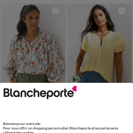
36
38
40
42
44
46
48
36
38
40
42
44
46
48
50
52
54
50
52
54
Chemisier imprimé coquelicots
Chemisier manches courtes papillon, crépon
29,99 €
29,99 €
à partir de
à partir de
-50% dès 2 art Code 899013
-50% dès 2 art Code 899013
Bienvenue sur notre site.
Pour vous offrir un shopping personnalisé, Blancheporte et ses partenaires
utilisent des cookies.