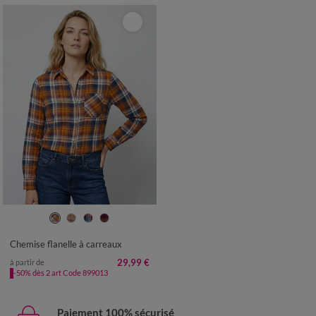
36
38
40
42
44
46
48
50
52
54
56
Chemise flanelle à carreaux
29,99 €
à partir de
-50% dès 2 art Code 899013
Paiement 100% sécurisé