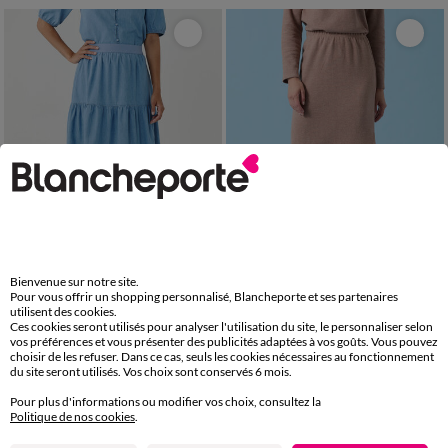
Outlet
Bienvenue sur notre site.
Pour vous offrir un shopping personnalisé, Blancheporte et ses partenaires
utilisent des cookies.
34/36
38/40
42/44
46/48
38/40
42/44
46/48
50
52
Ces cookies seront utilisés pour analyser l'utilisation du site, le personnaliser selon
50
52
54
56
54
vos préférences et vous présenter des publicités adaptées à vos goûts. Vous pouvez
Jupe courte volantée, volume jupon, jean léger
Jupe Spécial Petites, maille grattée
choisir de les refuser. Dans ce cas, seuls les cookies nécessaires au fonctionnement
du site seront utilisés. Vos choix sont conservés 6 mois.
39,99 €
12,00 €
*
à partir de
-50% dès 2 art Code 899013
Pour plus d'informations ou modifier vos choix, consultez la
Politique de nos cookies
.