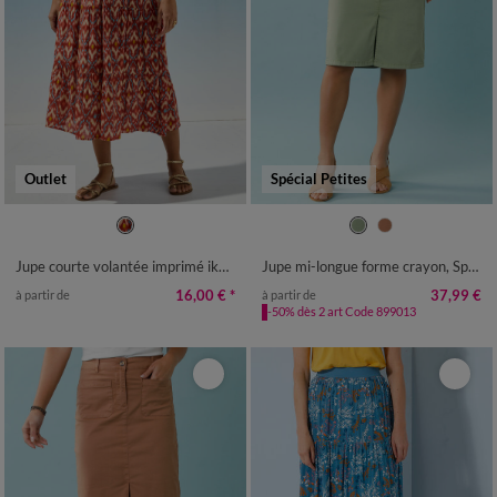
Outlet
Spécial Petites
38/40
42/44
46/48
50
52
34
36
38
40
42
44
46
54
56
48
50
52
Jupe courte volantée imprimé ikat, crépon
Jupe mi-longue forme crayon, Spécial Petites
16,00 €
*
37,99 €
à partir de
à partir de
-50% dès 2 art Code 899013