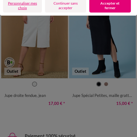
Personnaliser mes
Continuer sans
Accepter et
choix
accepter
fermer
Outlet
Outlet
36
38
40
42
44
46
48
38/40
42/44
46/48
50
52
50
52
54
Jupe droite fendue, jean
Jupe Spécial Petites, maille grattée
17,00 €
*
15,00 €
*
Paiement 100% sécurisé