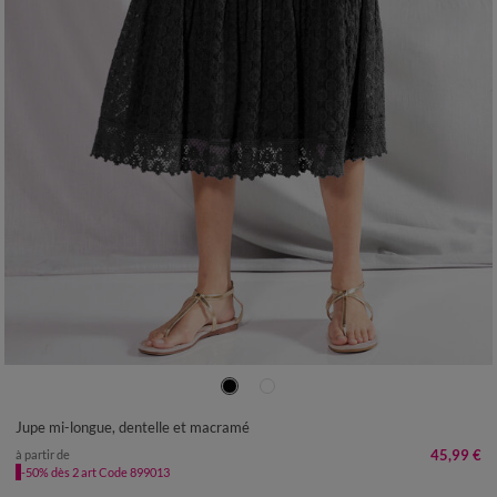
34/36
38/40
42/44
46/48
50
52
54
Jupe mi-longue, dentelle et macramé
45,99 €
à partir de
-50% dès 2 art Code 899013