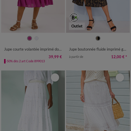
Outlet
34/36
38/40
42/44
46/48
36
38
40
42
44
46
48
50
52
54
56
50
52
Jupe courte volantée imprimé doré, crépon
Jupe boutonnée fluide imprimé graphique, viscose
39,99 €
12,00 €
*
à partir de
-50% dès 2 art Code 899013