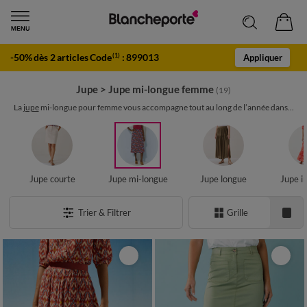
-50% dès 2 articles Code
:
899013
(1)
Appliquer
Jupe
>
Jupe mi-longue femme
(19)
La
jupe
mi-longue pour femme vous accompagne tout au long de l’année dans...
Jupe courte
Jupe mi-longue
Jupe longue
Jupe i
Trier & Filtrer
Grille