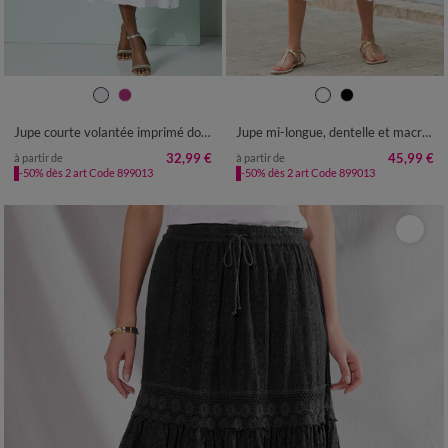
34/36
38/40
42/44
46/48
34/36
38/40
42/44
46/48
50
52
54
56
50
52
54
Jupe courte volantée imprimé doré, crépon
Jupe mi-longue, dentelle et macramé
32,99 €
45,99 €
à partir de
à partir de
-50% dès 2 art Code 899013
-50% dès 2 art Code 899013