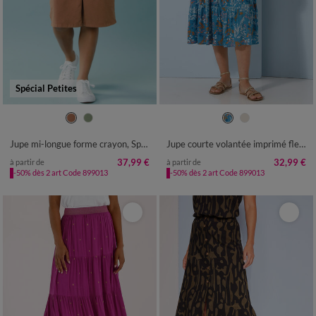
Spécial Petites
34
36
38
40
42
44
46
34/36
38/40
42/44
46/48
48
50
52
50
52
54
56
Jupe mi-longue forme crayon, Spécial Petites
Jupe courte volantée imprimé fleuri, crépon
37,99 €
32,99 €
à partir de
à partir de
-50% dès 2 art Code 899013
-50% dès 2 art Code 899013