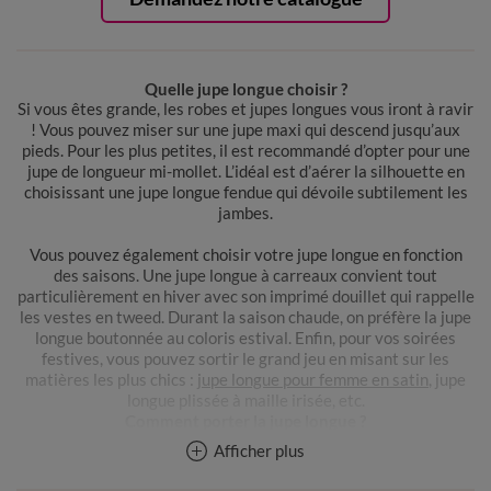
Quelle jupe longue choisir ?
Si vous êtes grande, les robes et jupes longues vous iront à ravir
! Vous pouvez miser sur une jupe maxi qui descend jusqu’aux
pieds. Pour les plus petites, il est recommandé d’opter pour une
jupe de longueur mi-mollet. L’idéal est d’aérer la silhouette en
choisissant une jupe longue fendue qui dévoile subtilement les
jambes.
Vous pouvez également choisir votre jupe longue en fonction
des saisons. Une jupe longue à carreaux convient tout
particulièrement en hiver avec son imprimé douillet qui rappelle
les vestes en tweed. Durant la saison chaude, on préfère la jupe
longue boutonnée au coloris estival. Enfin, pour vos soirées
festives, vous pouvez sortir le grand jeu en misant sur les
matières les plus chics :
jupe longue pour femme en satin
, jupe
longue plissée à maille irisée, etc.
Comment porter la jupe longue ?
La jupe longue permet de composer différents types de looks au
Afficher plus
gré de vos envies. Disponible de la taille 34 à 58, elle fait partie
des vêtements qui s’adaptent à tous types de morphologie. En