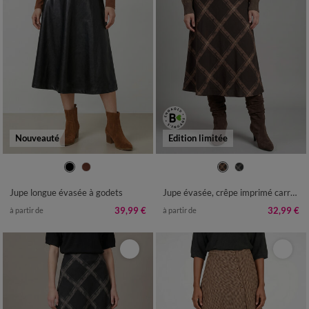
Nouveauté
Edition limitée
36
38
40
42
44
46
48
36
38
40
42
44
46
48
50
52
54
50
52
54
Jupe longue évasée à godets
Jupe évasée, crêpe imprimé carreaux XXL
39,99 €
32,99 €
à partir de
à partir de