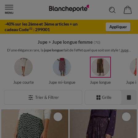
-40% sur les 2ème et 3ème articles + un
Appliquer
cadeau Code
:
299001
(1)
Jupe
>
Jupe longue femme
(70)
D’une élégance rare, la
jupe longue
fait de l’effet quel que soit son style !
Jupe
...
Jupe courte
Jupe mi-longue
Jupe longue
Jupe i
Trier & Filtrer
Grille