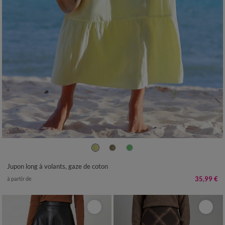
34/36
38/40
42/44
46/48
50
52
54
Jupon long à volants, gaze de coton
35,99 €
à partir de