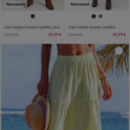
Nouveauté
Nouveauté
36
38
40
42
44
46
48
36
38
40
42
44
46
48
50
52
54
50
52
54
Jupe longue évasée à godets, jean
Jupe longue évasée, suédine
39,99 €
39,99 €
à partir de
à partir de