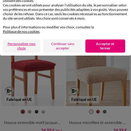
utilisent des cookies.
Ces cookies seront utilisés pour analyser l'utilisation du site, le personnaliser selon
24,99 €
24,99 €
vos préférences et vous présenter des publicités adaptées à vos goûts. Vous pouvez
+ 0,14 €
+ 0,10 €
choisir de les refuser. Dans ce cas, seuls les cookies nécessaires au fonctionnement
-50% dès 2 art Code 899013
-50% dès 2 art Code 899013
du site seront utilisés. Vos choix sont conservés 6 mois.
Pour plus d'informations ou modifier vos choix, consultez la
Politique de nos cookies
.
Personnaliser mes
Continuer sans
Accepter et
choix
accepter
fermer
Fabriqué en UE
Fabriqué en UE
Housse extensible motif jacquard "serpentins" spéciale assise de chaise - lot de 2
Housse microfibre bi-extensible gaufrée spéciale chaise
24,99 €
24,99 €
les 2