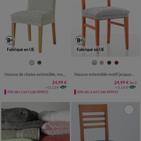
Fabriqué en UE
Fabriqué en UE
Housse de chaise extensible, motif tacheté graphique
Housse extensible motif jacquard "serpentins" spéciale assise de chaise - lot de 2
24,99 €
24,99 €
les 2
+ 0,13 €
+ 0,14 €
-50% dès 2 art Code 899013
-50% dès 2 art Code 899013