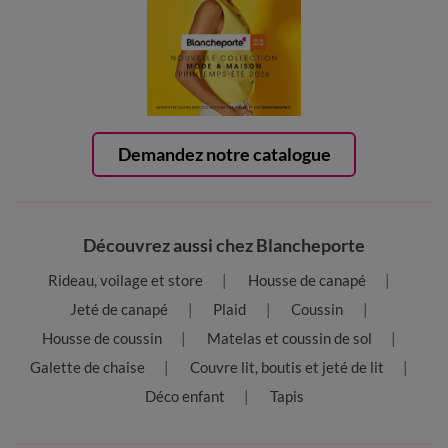
Demandez notre catalogue
Découvrez aussi chez Blancheporte
Rideau, voilage et store
Housse de canapé
Jeté de canapé
Plaid
Coussin
Housse de coussin
Matelas et coussin de sol
Galette de chaise
Couvre lit, boutis et jeté de lit
Déco enfant
Tapis