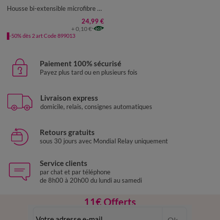
Housse bi-extensible microfibre gaufrée graphique spéciale chaise
24,99 €
+ 0,10 €
-50% dès 2 art Code 899013
Paiement 100% sécurisé
Payez plus tard ou en plusieurs fois
Livraison express
domicile, relais, consignes automatiques
Retours gratuits
sous 30 jours avec Mondial Relay uniquement
Service clients
par chat et par téléphone
de 8h00 à 20h00 du lundi au samedi
11€ Offerts
en vous inscrivant à la newsletter
Ok