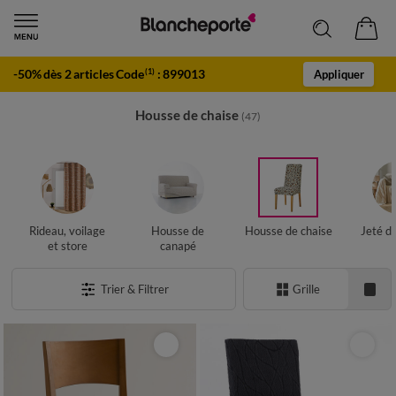
-50% dès 2 articles Code
:
899013
(1)
Appliquer
Housse de chaise
(47)
Rideau, voilage
Housse de
Housse de chaise
Jeté d
et store
canapé
Trier & Filtrer
Grille