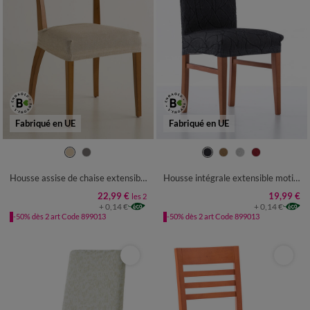
Fabriqué en UE
Fabriqué en UE
Housse assise de chaise extensible jacquard chiné
Housse intégrale extensible motif jacquard "serpentins" spéciale chaise
22,99 €
19,99 €
les 2
+ 0,14 €
+ 0,14 €
-50% dès 2 art Code 899013
-50% dès 2 art Code 899013