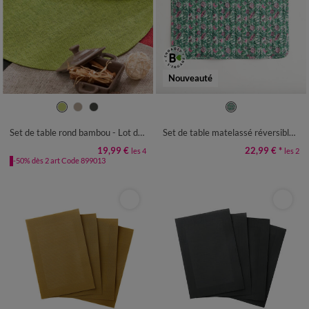
Nouveauté
Set de table rond bambou - Lot de 4
Set de table matelassé réversible - lot de 2
19,99 €
22,99 €
*
les 4
les 2
-50% dès 2 art Code 899013