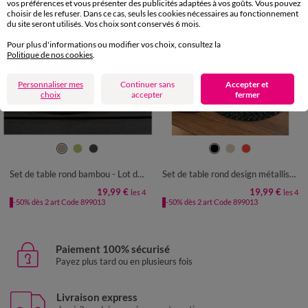
vos préférences et vous présenter des publicités adaptées à vos goûts. Vous pouvez
choisir de les refuser. Dans ce cas, seuls les cookies nécessaires au fonctionnement
du site seront utilisés. Vos choix sont conservés 6 mois.
Pour plus d'informations ou modifier vos choix, consultez la
Politique de nos cookies
.
Personnaliser mes
Continuer sans
Accepter et
choix
accepter
fermer
Set de table rond bambou - Lot de 4
Set de table rond design métallisé - Lot de 4
19,99 €
19,99 €
les 4
les 4
-50% dès 2 art Code 899013
-50% dès 2 art Code 899013
Paiement 100% sécurisé
Payez plus tard ou en plusieurs fois
Livraison express