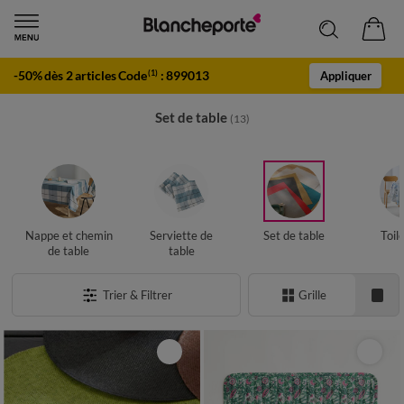
-50% dès 2 articles Code
:
899013
(1)
Appliquer
Set de table
(13)
Nappe et chemin
Serviette de
Set de table
Toil
de table
table
Trier & Filtrer
Grille