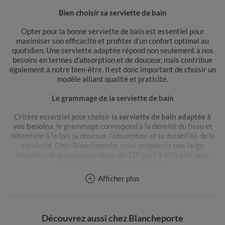
Bien choisir sa serviette de bain
Opter pour la bonne serviette de bain est essentiel pour
maximiser son efficacité et profiter d’un confort optimal au
quotidien. Une serviette adaptée répond non seulement à nos
besoins en termes d’absorption et de douceur, mais contribue
également à notre bien-être. Il est donc important de choisir un
modèle alliant qualité et praticité.
Le grammage de la serviette de bain
Critère essentiel pour choisir la
serviette de bain adaptée à
vos besoins
, le grammage correspond à la densité du tissu et
détermine à la fois la douceur, l'absorption et la durabilité de la
serviette. Chez Blancheporte, nous proposons une large
sélection de grammages allant de 210 g/m² à 600 g/m² pour
satisfaire toutes les préférences.
Afficher plus
Les serviettes de bain à 210 g/m² conviennent pour une
utilisation rapide et légère. Pour un confort plus élevé, les
grammages de 320 g/m², 350 g/m² et 380 g/m² offrent une
absorption efficace tout en restant agréables au toucher. Les
Découvrez aussi chez Blancheporte
serviettes à 400 g/m², 420 g/m² et 450 g/m² combinent densité