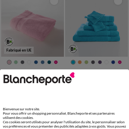
Fabriqué en UE
Collection serviettes de bain unies - confort luxe 540g/m²
Collection serviettes de bain unies - confort moelleux 420 g/m²
9,99 €
8,99 €
à partir de
à partir de
-50% dès 2 art Code 899013
-50% dès 2 art Code 899013
-50% dès 2 articles Code
:
899013
(1)
Appliquer
Bienvenue sur notre site.
Pour vous offrir un shopping personnalisé, Blancheporte et ses partenaires
utilisent des cookies.
Ces cookies seront utilisés pour analyser l'utilisation du site, le personnaliser selon
vos préférences et vous présenter des publicités adaptées à vos goûts. Vous pouvez