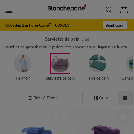
-50% dès 2 articles Code
:
899013
(1)
Appliquer
Serviette de bain
(146)
Parmi les indispensables du linge de toilette, comment faire l’impasse sur la
serv...
Peignoir
Serviette de bain
Tapis de bain
Gant de
Trier & Filtrer
Grille