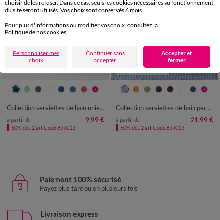
choisir de les refuser. Dans ce cas, seuls les cookies nécessaires au fonctionnement
du site seront utilisés. Vos choix sont conservés 6 mois.
Pour plus d'informations ou modifier vos choix, consultez la
Politique de nos cookies
.
Personnaliser mes
Continuer sans
Accepter et
choix
accepter
fermer
Fabriqué en UE
Personnalisable
Collection serviettes de bain unies - confort luxe 540g/m²
Collection serviettes de bain personnalisées - confort moelleux 420 g/m²
9,99 €
21,99 €
à partir de
à partir de
-50% dès 2 art Code 899013
-50% dès 2 art Code 899013
Paiement 100% sécurisé
Payez plus tard ou en plusieurs fois
Livraison express