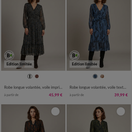
Edition limitée
Edition limitée
36
38
40
42
44
46
48
36
38
40
42
44
46
48
50
52
54
50
52
54
Robe longue volantée, voile imprimé fleuri
Robe longue volantée, voile texturé imprimé abstrait
45,99 €
39,99 €
à partir de
à partir de