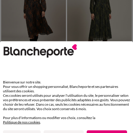
Edition limitée
Edition limitée
36
38
40
42
44
46
48
36
38
40
42
44
46
48
50
52
54
50
52
54
Robe longue col montant, crépon imprimé python
Robe longue col montant, crépon imprimé python
49,99 €
49,99 €
à partir de
à partir de
Bienvenue sur notre site.
Pour vous offrir un shopping personnalisé, Blancheporte et ses partenaires
utilisent des cookies.
-40% sur les 2ème et 3ème articles + un
Ces cookies seront utilisés pour analyser l'utilisation du site, le personnaliser selon
Appliquer
cadeau Code
:
299001
(1)
vos préférences et vous présenter des publicités adaptées à vos goûts. Vous pouvez
choisir de les refuser. Dans ce cas, seuls les cookies nécessaires au fonctionnement
du site seront utilisés. Vos choix sont conservés 6 mois.
Pour plus d'informations ou modifier vos choix, consultez la
Politique de nos cookies
.