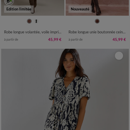
Edition limitée
Nouveauté
36
38
40
42
44
46
48
36
38
40
42
44
46
48
50
52
54
50
52
54
Robe longue volantée, voile imprimé fleuri
Robe longue unie boutonnée ceinturée
45,99 €
45,99 €
à partir de
à partir de