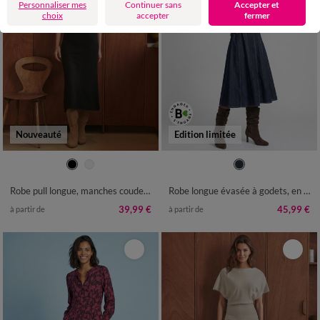
Personnaliser mes
Continuer sans
Accepter et
choix
accepter
fermer
Nouveauté
Edition limitée
34/36
38/40
42/44
46/48
36
38
40
42
44
46
48
50
52
54
50
52
54
Robe pull longue, manches coudes, maille fine
Robe longue évasée à godets, en jean brut
39,99 €
45,99 €
à partir de
à partir de