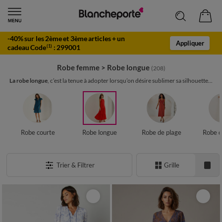
-40% sur les 2ème et 3ème articles + un
Appliquer
cadeau Code
:
299001
(1)
Robe femme
>
Robe longue
(208)
La robe longue
, c’est la tenue à adopter lorsqu’on désire sublimer sa silhouette...
Robe courte
Robe longue
Robe de plage
Robe d
Trier & Filtrer
Grille