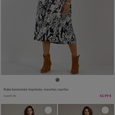
36
38
40
42
44
46
48
50
52
54
Robe boutonnée imprimée, manches courtes
42,99 €
à partir de