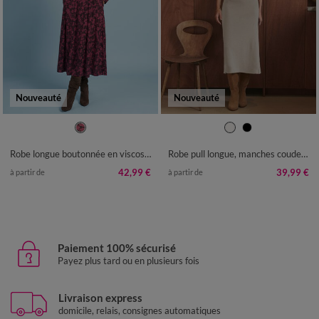
Nouveauté
Nouveauté
36
38
40
42
44
46
48
34/36
38/40
42/44
46/48
50
52
50
52
54
Robe longue boutonnée en viscose imprimée, Spécial Petites
Robe pull longue, manches coudes, maille fine
42,99 €
39,99 €
à partir de
à partir de
Paiement 100% sécurisé
Payez plus tard ou en plusieurs fois
Livraison express
domicile, relais, consignes automatiques