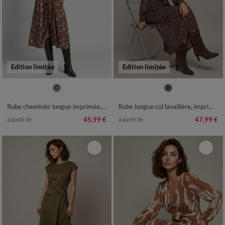
Edition limitée
Edition limitée
36
38
40
42
44
46
48
36
38
40
42
44
46
48
50
52
54
50
52
Robe chemisier longue imprimée, manches longues
Robe longue col lavallière, imprimé tachiste
45,99 €
47,99 €
à partir de
à partir de