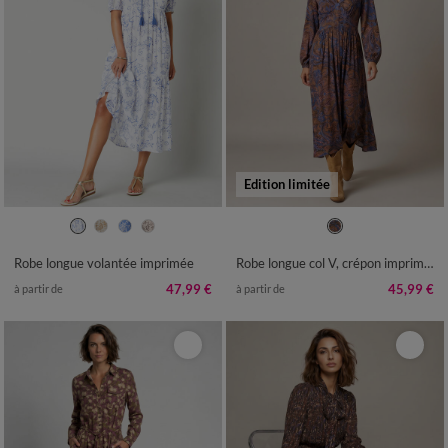
Edition limitée
36
38
40
42
44
46
48
36
38
40
42
44
46
48
50
52
54
56
50
52
Robe longue volantée imprimée
Robe longue col V, crépon imprimé fleurs indiennes
47,99 €
45,99 €
à partir de
à partir de