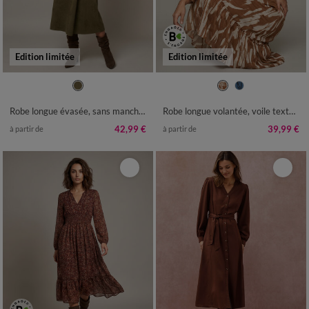
Edition limitée
Edition limitée
36
38
40
42
44
46
48
36
38
40
42
44
46
48
50
52
50
52
54
Robe longue évasée, sans manches, suédine
Robe longue volantée, voile texturé imprimé abstrait
42,99 €
39,99 €
à partir de
à partir de