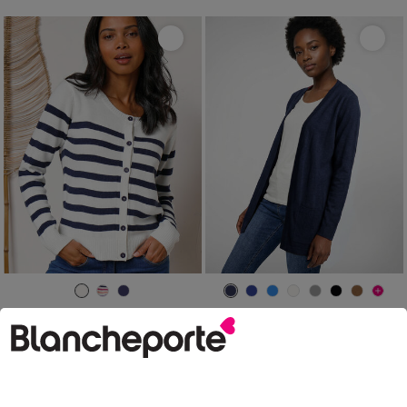
34/36
38/40
42/44
46/48
34/36
38/40
42/44
46/48
50
52
54
50
52
54
56
58
Cardigan rayé boutonné
Gilet porter ouvert, maille toucher doux
LES MOINS CHERS
32,99 €
à partir de
-50% dès 2 art Code 899013
23,99 €
*
à partir de