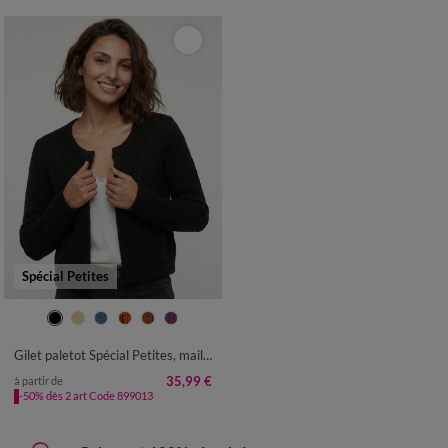
Spécial Petites
34/36
38/40
42/44
46/48
50
52
Gilet paletot Spécial Petites, maille poilue
35,99 €
à partir de
-50% dès 2 art Code 899013