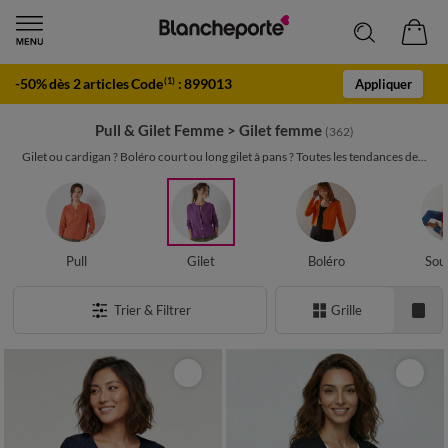
-50% dès 2 articles Code
:
899013
(1)
Appliquer
Pull & Gilet Femme
>
Gilet femme
(362)
Gilet ou cardigan ? Boléro court ou long gilet à pans ? Toutes les tendances de...
Pull
Gilet
Boléro
Sou
Trier & Filtrer
Grille