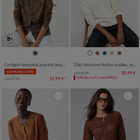
34/36
38/40
42/44
46/48
34/36
38/40
42/44
46/48
50
52
54
50
52
54
Cardigan boutonné imprimé léopard
Gilet boutonné finition écailles, maille pointelle toucher doux
LES MOINS CHERS
35,99 €
à partir de
-50% dès 2 art Code 899013
15,99 €
*
à partir de