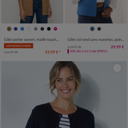
34/36
38/40
42/44
46/48
34/36
38/40
42/44
46/48
50
52
54
56
58
50
52
54
Gilet porter ouvert, maille toucher doux
Gilet col rond sans manches, point mousse
LES MOINS CHERS
29,99 €
à partir de
-50% dès 2 art Code 899013
23,99 €
*
à partir de