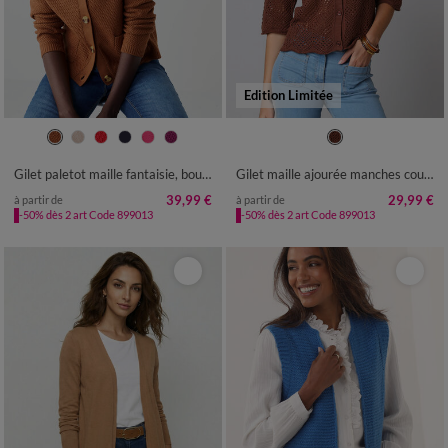
Edition Limitée
34/36
38/40
42/44
46/48
34/36
38/40
42/44
46/48
50
52
54
50
52
Gilet paletot maille fantaisie, boutons effet corne
Gilet maille ajourée manches coude
39,99 €
29,99 €
à partir de
à partir de
-50% dès 2 art Code 899013
-50% dès 2 art Code 899013