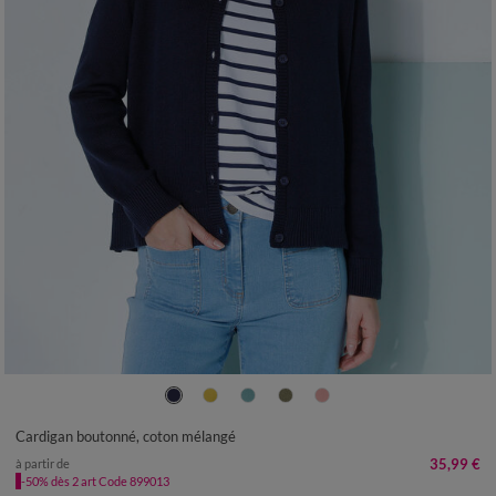
34/36
38/40
42/44
46/48
50
52
54
Cardigan boutonné, coton mélangé
35,99 €
à partir de
-50% dès 2 art Code 899013