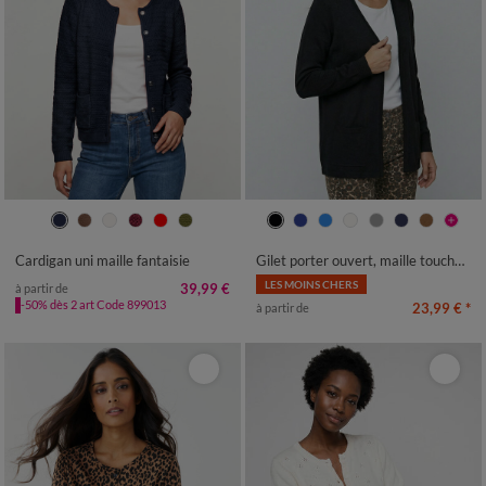
34/36
38/40
42/44
46/48
34/36
38/40
42/44
46/48
50
52
54
50
52
54
56
58
Cardigan uni maille fantaisie
Gilet porter ouvert, maille toucher doux
LES MOINS CHERS
39,99 €
à partir de
-50% dès 2 art Code 899013
23,99 €
*
à partir de