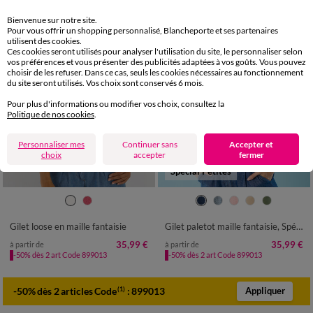
Bienvenue sur notre site.
Pour vous offrir un shopping personnalisé, Blancheporte et ses partenaires
utilisent des cookies.
Ces cookies seront utilisés pour analyser l'utilisation du site, le personnaliser selon
vos préférences et vous présenter des publicités adaptées à vos goûts. Vous pouvez
choisir de les refuser. Dans ce cas, seuls les cookies nécessaires au fonctionnement
du site seront utilisés. Vos choix sont conservés 6 mois.
Pour plus d'informations ou modifier vos choix, consultez la
Politique de nos cookies
.
Personnaliser mes
Continuer sans
Accepter et
choix
accepter
fermer
Spécial Petites
34/36
38/40
42/44
46/48
34/36
38/40
42/44
46/48
50
52
54
50
52
Gilet loose en maille fantaisie
Gilet paletot maille fantaisie, Spécial Petites
35,99 €
35,99 €
à partir de
à partir de
-50% dès 2 art Code 899013
-50% dès 2 art Code 899013
-50% dès 2 articles Code
:
899013
(1)
Appliquer