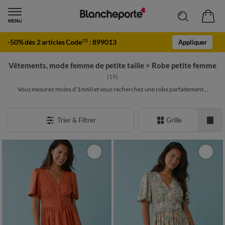
-50% dès 2 articles Code
:
899013
(1)
Appliquer
Vêtements, mode femme de petite taille
>
Robe petite femme
(19)
Vous mesurez moins d’1m60 et vous recherchez une robe parfaitement...
Trier & Filtrer
Grille