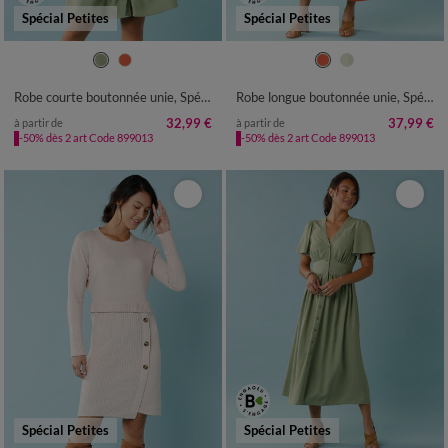
Spécial Petites
Spécial Petites
34
36
38
40
42
44
46
34
36
38
40
42
44
46
48
50
52
48
50
52
Robe courte boutonnée unie, Spécial Petites
Robe longue boutonnée unie, Spécial Petites
32,99 €
37,99 €
à partir de
à partir de
-50% dès 2 art Code 899013
-50% dès 2 art Code 899013
Spécial Petites
Spécial Petites