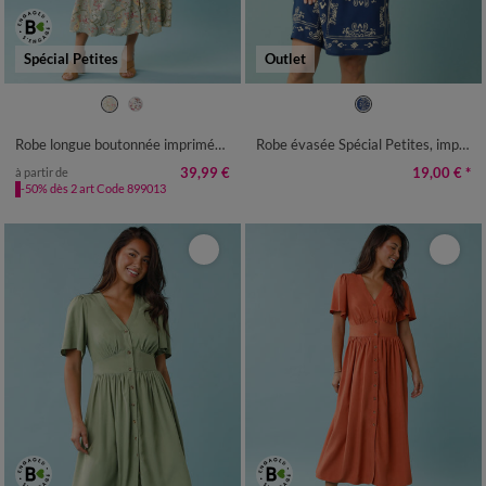
Spécial Petites
Outlet
34
36
38
40
42
44
46
34
36
38
40
42
48
50
52
Robe longue boutonnée imprimée, Spécial Petites
Robe évasée Spécial Petites, imprimé bicolore
39,99 €
19,00 €
*
à partir de
-50% dès 2 art Code 899013