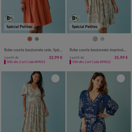
Spécial Petites
Spécial Petites
34
36
38
40
42
44
46
34
36
38
40
42
44
46
48
50
52
48
50
52
Robe courte boutonnée unie, Spécial Petites
Robe courte boutonnée imprimée, Spécial Petites
32,99 €
35,99 €
à partir de
à partir de
-50% dès 2 art Code 899013
-50% dès 2 art Code 899013