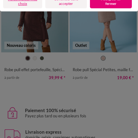
choix
accepter
fermer
Nouveau coloris
Outlet
34/36
38/40
42/44
46/48
34/36
38/40
42/44
46/48
50
52
50
52
54
Robe pull effet portefeuille, Spécial Petites
Robe pull Spécial Petites, maille fantaisie toucher doux
39,99 €
*
19,00 €
*
à partir de
à partir de
Paiement 100% sécurisé
Payez plus tard ou en plusieurs fois
Livraison express
domicile, relais, consignes automatiques