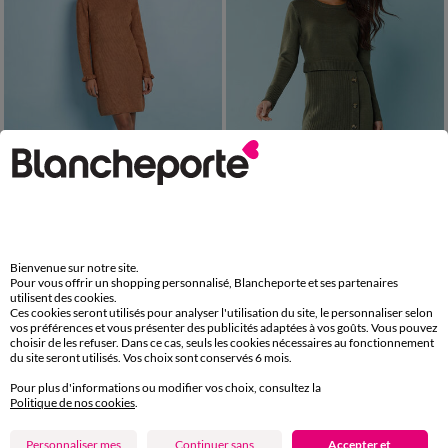
Nouveauté
Spécial Petites
34/36
38/40
42/44
46/48
34/36
38/40
42/44
46/48
50
50
52
Bienvenue sur notre site.
Robe pull avec laine détails volantés, Spécial Petites
Robe pull effet portefeuille, Spécial Petites
Pour vous offrir un shopping personnalisé, Blancheporte et ses partenaires
utilisent des cookies.
39,99 €
*
39,99 €
*
à partir de
à partir de
Ces cookies seront utilisés pour analyser l'utilisation du site, le personnaliser selon
vos préférences et vous présenter des publicités adaptées à vos goûts. Vous pouvez
choisir de les refuser. Dans ce cas, seuls les cookies nécessaires au fonctionnement
du site seront utilisés. Vos choix sont conservés 6 mois.
Pour plus d'informations ou modifier vos choix, consultez la
Politique de nos cookies
.
Personnaliser mes
Continuer sans
Accepter et