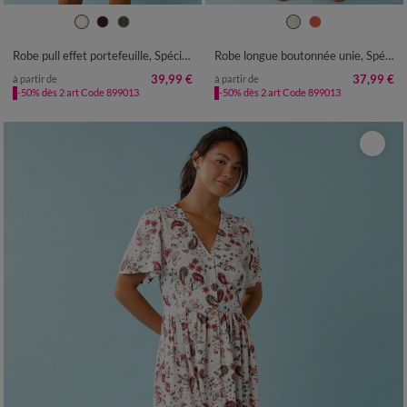
34/36
38/40
42/44
46/48
34
36
38
40
42
44
46
50
52
48
50
52
Robe pull effet portefeuille, Spécial Petites
Robe longue boutonnée unie, Spécial Petites
39,99 €
37,99 €
à partir de
à partir de
-50% dès 2 art Code 899013
-50% dès 2 art Code 899013