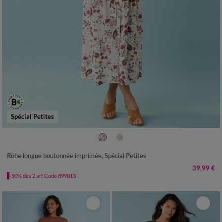
Spécial Petites
34
36
38
40
42
44
46
48
50
52
Robe longue boutonnée imprimée, Spécial Petites
39,99 €
-50% dès 2 art Code 899013