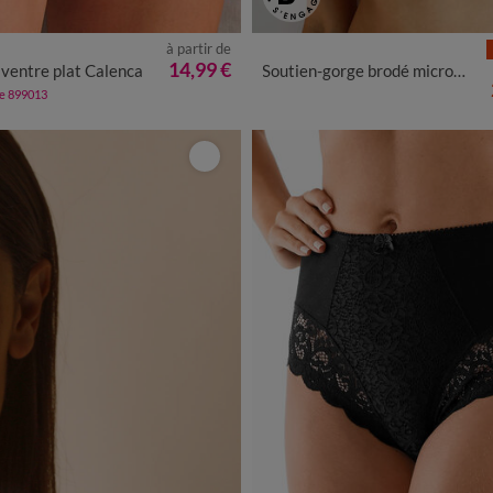
à partir de
2/44
46/48
50/52
54/56
14,99 €
 ventre plat Calenca
Soutien-gorge brodé microfibre avec armatures Sienne - lot de 2
de 899013