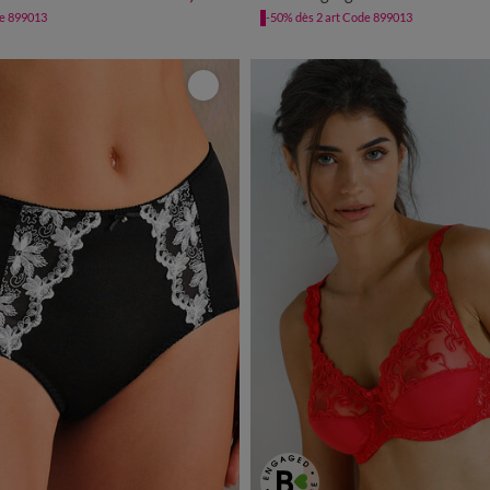
de 899013
-50% dès 2 art Code 899013