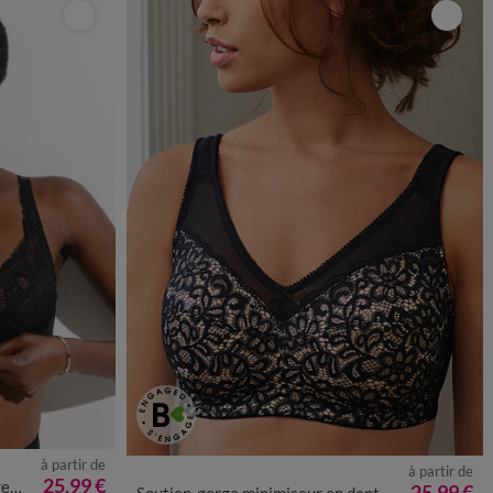
à partir de
à partir de
25,99 €
res
25,99 €
Soutien-gorge minimiseur en dentelle florale - sans armatures