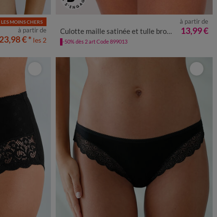
à partir de
LES MOINS CHERS
38/40
42/44
46/48
50/52
54/56
13,99 €
à partir de
Culotte maille satinée et tulle brodé Calenca
23,98 €
*
les 2
-50% dès 2 art Code 899013