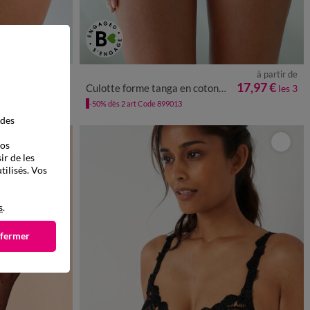
à partir de
à partir de
8
50
52
34/36
38/40
42/44
46/48
50/52
39,98 €
17,97 €
Culotte forme tanga en coton et dentelle - lot de 3
les 2
les 3
-50% dès 2 art Code 899013
 des
vos
ir de les
tilisés. Vos
s
.
 fermer