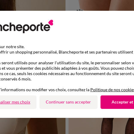
34/36
38/40
42/44
46/4
Culotte forme boxer dentelle gainante - lot de 2
-50% dès 2 art Code 899013
ur notre site.
ffrir un shopping personnalisé, Blancheporte et ses partenaires utilisent
seront utilisés pour analyser l'utilisation du site, le personnaliser selon 
 et vous présenter des publicités adaptées à vos goûts. Vous pouvez chois
ns ce cas, seuls les cookies nécessaires au fonctionnement du site seront u
conservés 6 mois.
'informations ou modifier vos choix, consultez la
Politique de nos cookie
aliser mes choix
Continuer sans accepter
Accepter et