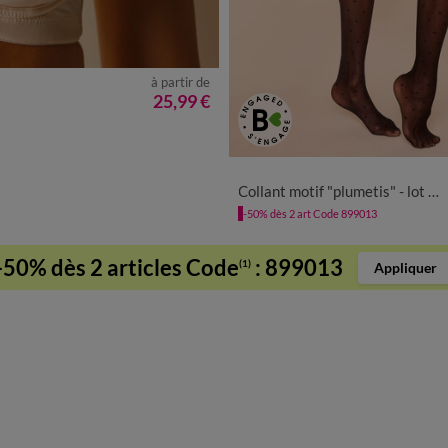
à partir de
25,99 €
1
2
3
4
5
6
7
Collant motif "plumetis" - lot de 2
-50% dès 2 art Code 899013
-50% dès 2 articles Code
:
899013
(1)
Appliquer