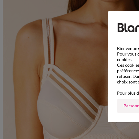
Bienvenue s
Pour vous o
cookies.
Ces cookies 
préférences
refuser. Da
choix sont 
Pour plus d
Personn