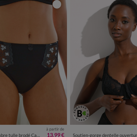
à partir de
4
46/48
50/52
54/56
58/60
13,99 €
e tulle brodé Caminata
Soutien-gorge dentelle ouverture devant - avec armatu