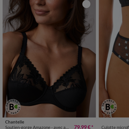
Chantelle
38/40
42/4
79,99 €
*
Soutien-gorge Amazone - avec armatures
Culotte microfibr