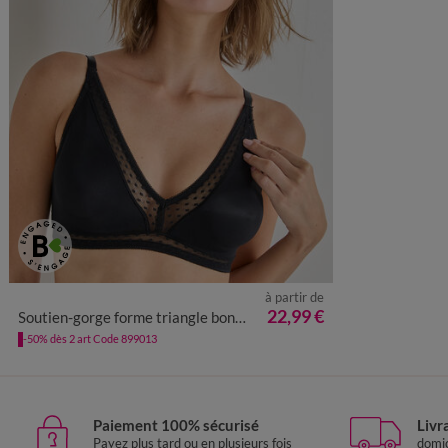
à partir de
22,99 €
Soutien-gorge forme triangle bonnets moulés Paia- sans armatures
-50% dès 2 art Code 899013
Paiement 100% sécurisé
Livr
Payez plus tard ou en plusieurs fois
domic