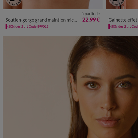
à partir de
38/40
4
22,99 €
Soutien-gorge grand maintien microfibre Caminata - avec armatures
Gainette effet
-50% dès 2 art Code 899013
-50% dès 2 art Co