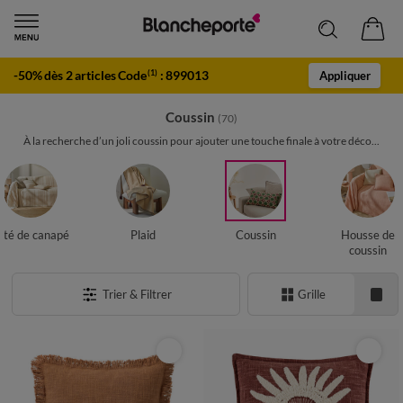
-50% dès 2 articles Code
:
899013
(1)
Appliquer
Coussin
(70)
À la recherche d’un joli coussin pour ajouter une touche finale à votre déco...
eté de canapé
Plaid
Coussin
Housse de
coussin
Trier & Filtrer
Grille