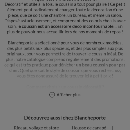
Décoratif et utile à la fois, le coussin a tout pour plaire ! Ce petit
élément peut radicalement changer toute la décoration d’une
pièce, que ce soit une chambre, un bureau, et même un salon.
Disposé astucieusement, et comprenant des coloris choisis avec
soin,
le coussin est un accessoire déco incontournable
… En
plus de pouvoir nous accueillir lors de nos moments de repos !
Blancheporte a sélectionné pour vous de nombreux modèles,
des plus petits aux plus spacieux, et des plus simples aux plus
originaux, pour vous permettre de trouver le coussin idéal. De
plus, notre catalogue comprend régulièrement des promotions,
ce qui est très pratique pour dénicher
un beau coussin pour pas
cher
. Quel que soit le style de coussin que vous recherchez,
vous êtes donc assuré de le trouver ici à petit prix !
Comment choisir un coussin décoratif ?
En quelle matière choisir un coussin ?
Afficher plus
Vous trouverez dans notre
catalogue Blancheporte des
coussins
disponibles en plusieurs matières : en coton, lin,
polyester, en jute, mais aussi en macramé, en velours, ou encore
en jacquard. Vous avez de ce fait l’embarras du choix !
Découvrez aussi chez Blancheporte
Toutes ces matières possèdent leurs propres avantages, autant
Rideau, voilage et store
Housse de canapé