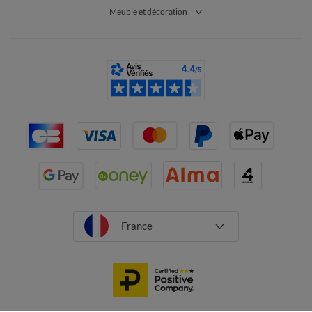
futur
coussin
: avec une telle variété de teintes, le plus difficile
Meuble et décoration
sera de faire le bon choix !
Vous trouverez ici des
coussins unis
, en brun, beige, bleu, vert,
terracotta, olive, rose, rouge, blanc, en orange ou encore en
jaune par exemple. Vous pouvez également y trouver des
modèles à motifs : avec des décorations végétales, des
imprimés zébrés, des éléments graphiques, des petites étoiles,
des fleurs… Aussi, notre catalogue vous propose des
coussins
texturés
, mélangeant plusieurs matières ou avec un style
boutis. Certains modèles possèdent même des pompons pour
une allure plus originale !
À la recherche d’un coussin absolument unique en son genre ?
Vous dénicherez sur cette page des coussins avec des formes
surprenantes : en arc-en-ciel, de forme ronde ou en forme
d’animaux, en étoile ou représentant une licorne par exemple.
France
Si vous recherchez un coussin pour un canapé gris, orientez-
vous vers des modèles colorés, tels que le jaune moutarde et le
bleu canard par exemple. Vous pouvez aussi disposer
un
coussin à motifs originaux
et un autre d’une forme différente
sur une
parure de lit
blanche, afin d’y apporter une touche de
couleur. Vous avez également la possibilité de jouer sur les