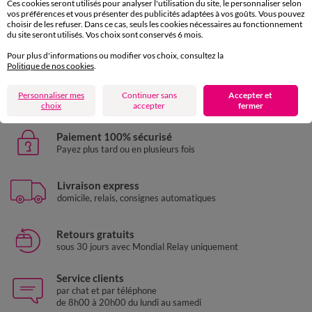
Ces cookies seront utilisés pour analyser l'utilisation du site, le personnaliser selon
vos préférences et vous présenter des publicités adaptées à vos goûts. Vous pouvez
choisir de les refuser. Dans ce cas, seuls les cookies nécessaires au fonctionnement
Coussin imprimé géométrique
Coussin imprimé soleil et damier
du site seront utilisés. Vos choix sont conservés 6 mois.
29,99 €
24,99 €
+ 0,36 €
+ 0,36 €
Pour plus d'informations ou modifier vos choix, consultez la
-50% dès 2 art Code 899013
-50% dès 2 art Code 899013
Politique de nos cookies
.
Personnaliser mes
Continuer sans
Accepter et
choix
accepter
fermer
Paiement 100% sécurisé
Payez plus tard ou en plusieurs fois
Livraison express
domicile, relais, consignes automatiques
Retours gratuits
sous 30 jours avec Mondial Relay uniquement
Service clients
par chat et par téléphone
de 8h00 à 20h00 du lundi au samedi