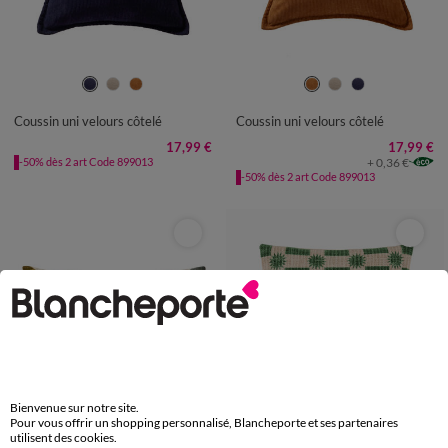
Coussin uni velours côtelé
Coussin uni velours côtelé
17,99 €
17,99 €
+ 0,36 €
-50% dès 2 art Code 899013
-50% dès 2 art Code 899013
Bienvenue sur notre site.
Pour vous offrir un shopping personnalisé, Blancheporte et ses partenaires
utilisent des cookies.