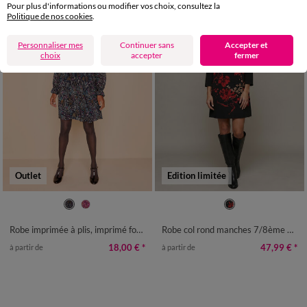
Pour plus d'informations ou modifier vos choix, consultez la
Politique de nos cookies
.
Personnaliser mes
Continuer sans
Accepter et
choix
accepter
fermer
Outlet
Edition limitée
38
40
42
44
46
48
50
36
38
40
42
44
46
48
52
54
56
58
50
52
Robe imprimée à plis, imprimé forêt
Robe col rond manches 7/8ème pagodes, crêpe imprimé fleurs
18,00 €
*
47,99 €
*
à partir de
à partir de