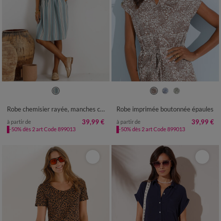
36
38
40
42
44
46
48
38
40
42
44
46
48
50
50
52
54
52
54
Robe chemisier rayée, manches courtes
Robe imprimée boutonnée épaules
39,99 €
39,99 €
à partir de
à partir de
-50% dès 2 art Code 899013
-50% dès 2 art Code 899013