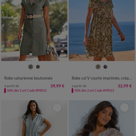
38
40
42
44
46
48
50
36
38
40
42
44
46
48
52
54
50
52
54
Robe saharienne boutonnée
Robe col V courte imprimée, crépon
39,99 €
32,99 €
à partir de
à partir de
-50% dès 2 art Code 899013
-50% dès 2 art Code 899013