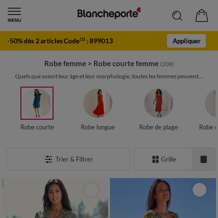
-50% dès 2 articles Code
:
899013
(1)
Appliquer
Robe femme
>
Robe courte femme
(208)
Quels que soient leur âge et leur morphologie, toutes les femmes peuvent...
Robe courte
Robe longue
Robe de plage
Robe d
Trier & Filtrer
Grille