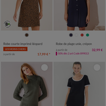
34/36
38/40
42/44
46/48
36
38
40
42
44
46
48
50
52
54
50
52
54
56
58
Robe courte imprimé léopard
Robe de plage unie, crépon
LES MOINS CHERS
32,99 €
à partir de
-50% dès 2 art Code 899013
17,99 €
*
à partir de