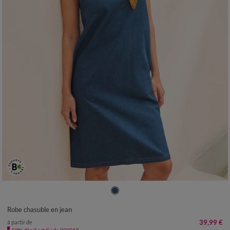
36
38
40
42
44
46
48
50
52
54
Robe chasuble en jean
39,99 €
à partir de