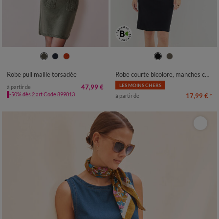
34/36
38/40
42/44
46/48
34/36
38/40
42/44
46/48
50
52
54
50
52
54
Robe pull maille torsadée
Robe courte bicolore, manches courtes
LES MOINS CHERS
47,99 €
à partir de
-50% dès 2 art Code 899013
17,99 €
*
à partir de