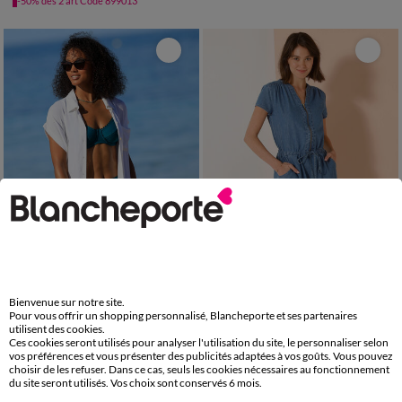
-50% dès 2 art Code 899013
36
38
40
42
44
46
48
36
38
40
42
44
46
48
Bienvenue sur notre site.
Pour vous offrir un shopping personnalisé, Blancheporte et ses partenaires
50
52
54
56
58
50
52
utilisent des cookies.
Robe de plage unie, crépon
Robe courte col zippé, denim léger
Ces cookies seront utilisés pour analyser l'utilisation du site, le personnaliser selon
vos préférences et vous présenter des publicités adaptées à vos goûts. Vous pouvez
32,99 €
39,99 €
à partir de
à partir de
choisir de les refuser. Dans ce cas, seuls les cookies nécessaires au fonctionnement
-50% dès 2 art Code 899013
-50% dès 2 art Code 899013
du site seront utilisés. Vos choix sont conservés 6 mois.