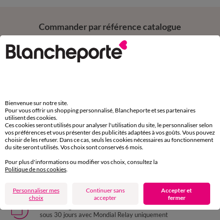
Commander par référence catalogue
Ajouter votre
référence catalogue
Bienvenue sur notre site.
Pour vous offrir un shopping personnalisé, Blancheporte et ses partenaires
utilisent des cookies.
Ces cookies seront utilisés pour analyser l'utilisation du site, le personnaliser selon
vos préférences et vous présenter des publicités adaptées à vos goûts. Vous pouvez
Paiement 100% sécurisé
choisir de les refuser. Dans ce cas, seuls les cookies nécessaires au fonctionnement
Payez plus tard ou en plusieurs fois
du site seront utilisés. Vos choix sont conservés 6 mois.
Pour plus d'informations ou modifier vos choix, consultez la
Politique de nos cookies
.
Livraison express
domicile, relais, consignes automatiques
Personnaliser mes
Continuer sans
Accepter et
choix
accepter
fermer
Retours gratuits
sous 30 jours avec Mondial Relay uniquement