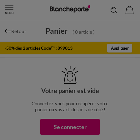
Panier
Retour
(
0
article
)
-50% dès 2 articles Code
:
899013
(1)
Appliquer
Votre panier est vide
Connectez-vous pour récupérer votre
panier ou vos articles mis de côté !
Se connecter