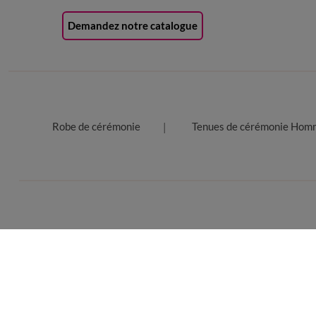
Demandez notre catalogue
Robe de cérémonie
Tenues de cérémonie Hom