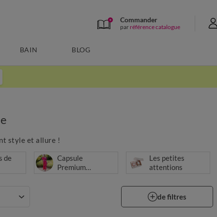
Commander
par
référence catalogue
BAIN
BLOG
ie
 style et allure !
s de
Capsule
Les petites
Premium
attentions
cérémonie
de filtres