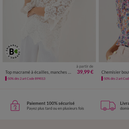
à partir de
34/36
38/40
42/44
46/48
50
52
54
36
38
4
39,99 €
Top macramé à écailles, manches pagodes
Chemisier boutonné manches 
-50% dès 2 art Code 899013
-50% dès 2 art Co
Paiement 100% sécurisé
Livr
Payez plus tard ou en plusieurs fois
domic