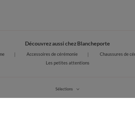
Découvrez aussi chez Blancheporte
me
Accessoires de cérémonie
Chaussures de cé
Les petites attentions
Sélections