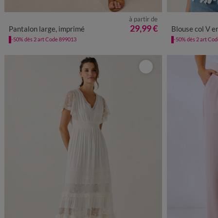
à partir de
36
38
40
42
44
46
48
50
52
36
38
4
29,99 €
Pantalon large, imprimé
Blouse col V en
-50% dès 2 art Code 899013
-50% dès 2 art Co