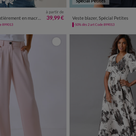
Spécial Petites
à partir de
0
42
44
46
48
50
52
54
34
36
38
40
42
44
46
39,99 €
tièrement en macramé
Veste blazer, Spécial Petites
de 899013
-50% dès 2 art Code 899013