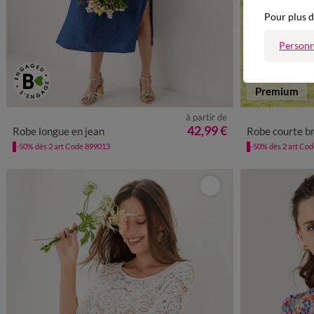
Pour plus d
Personn
Premium
à partir de
36
38
40
42
44
46
48
50
52
54
36
38
42,99 €
Robe longue en jean
Robe courte br
-50% dès 2 art Code 899013
-50% dès 2 art Co