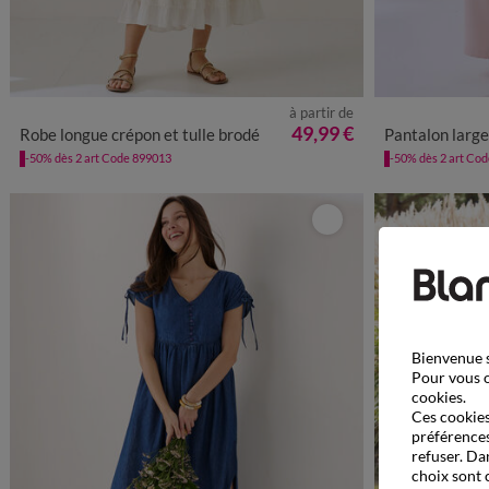
à partir de
36
38
40
42
44
46
48
50
52
36
38
4
49,99 €
Robe longue crépon et tulle brodé
Pantalon large
-50% dès 2 art Code 899013
-50% dès 2 art Co
Bienvenue s
Pour vous o
cookies.
Ces cookies 
préférences
refuser. Da
choix sont 