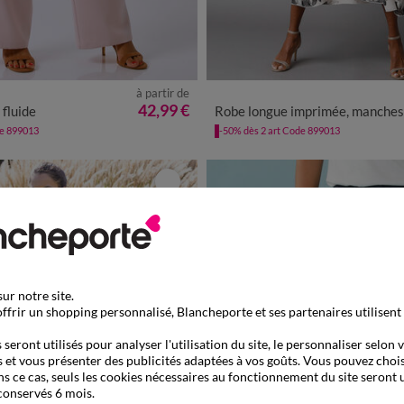
à partir de
0
42
44
46
48
50
52
54
36
38
40
42
44
46
48
42,99 €
 fluide
Robe longue imprimée, manches évasé
de 899013
-50% dès 2 art Code 899013
ur notre site.
ffrir un shopping personnalisé, Blancheporte et ses partenaires utilisent
seront utilisés pour analyser l'utilisation du site, le personnaliser selon 
 et vous présenter des publicités adaptées à vos goûts. Vous pouvez chois
ns ce cas, seuls les cookies nécessaires au fonctionnement du site seront u
conservés 6 mois.