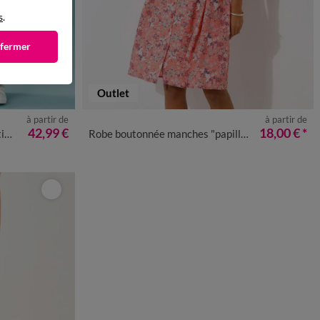
s
.
 fermer
Outlet
à partir de
à partir de
48
50
52
36
38
40
42
44
46
48
50
52
42,99 €
18,00 €
*
es
Robe boutonnée manches "papillon" imprimée