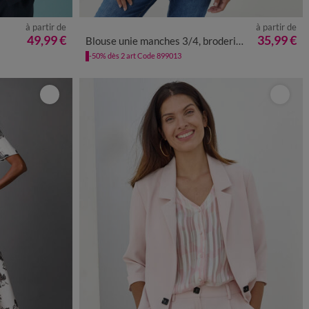
à partir de
à partir de
48
50
52
36
38
40
42
44
46
48
50
52
54
49,99 €
35,99 €
Blouse unie manches 3/4, broderie anglaise
-50% dès 2 art Code 899013