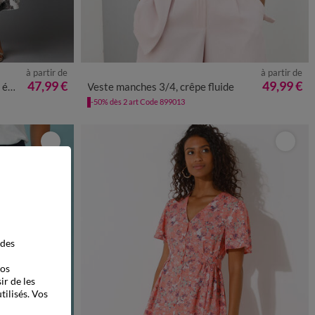
à partir de
à partir de
50
52
54
36
38
40
42
44
46
48
50
52
54
47,99 €
49,99 €
es
Veste manches 3/4, crêpe fluide
-50% dès 2 art Code 899013
 des
vos
ir de les
tilisés. Vos