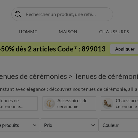
HOMME
MAISON
CHAUSSURES
-50% dès 2 articles Code
:
899013
(1)
Appliquer
enues de cérémonies
>
Tenues de cérémon
nstant avec élégance : découvrez nos tenues de cérémonie, alliant
Tenues de
Accessoires de
Chaussure
cérémonie
cérémonie
cérémonie
Homme
e produits
Prix
Couleur