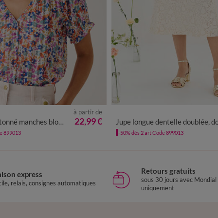
à partir de
0
42
44
46
48
50
52
54
36
38
40
42
44
46
48
22,99 €
blousantes imprimé, voile jacquard
Jupe longue dentelle doublée, dos fen
de 899013
-50% dès 2 art Code 899013
Retours gratuits
aison express
sous 30 jours avec Mondial
ile, relais, consignes automatiques
uniquement