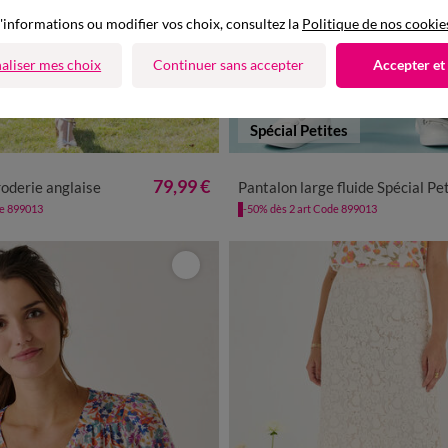
'informations ou modifier vos choix, consultez la
Politique de nos cookie
aliser mes choix
Continuer sans accepter
Accepter et
Spécial Petites
40
42
44
46
48
50
52
34
36
38
40
42
44
46
79,99 €
oderie anglaise
Pantalon large fluide Spécial Petit
de 899013
-50% dès 2 art Code 899013