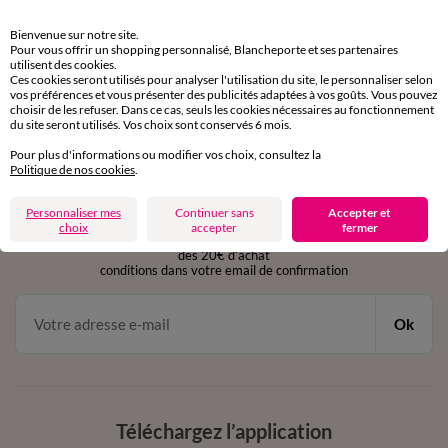
Retours gratuits
Bienvenue sur notre site.
sous 30 jours avec Mondial Relay uniquement
Pour vous offrir un shopping personnalisé, Blancheporte et ses partenaires
utilisent des cookies.
Ces cookies seront utilisés pour analyser l'utilisation du site, le personnaliser selon
Service clients
vos préférences et vous présenter des publicités adaptées à vos goûts. Vous pouvez
par chat et par téléphone
choisir de les refuser. Dans ce cas, seuls les cookies nécessaires au fonctionnement
de 8h00 à 20h00 du lundi au samedi
du site seront utilisés. Vos choix sont conservés 6 mois.
Pour plus d'informations ou modifier vos choix, consultez la
Politique de nos cookies
.
11€ Offerts
Personnaliser mes
Continuer sans
Accepter et
en vous inscrivant à la newsletter
choix
accepter
fermer
dès 20€ d’achat
conditions dans votre email de confirmation
Ok
Téléchargez l’application