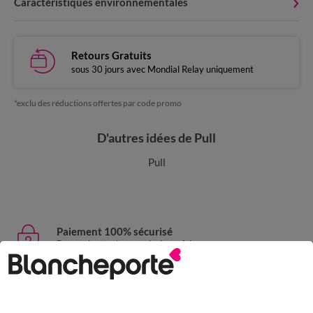
Caractéristiques environnementales
Retours Gratuits
sous 30 jours avec Mondial Relay uniquement
*exclu des réductions offertes par code promo
D'autres idées de Pull
Pull
Paiement 100% sécurisé
Payez plus tard ou en plusieurs fois
Livraison express
domicile, relais, consignes automatiques