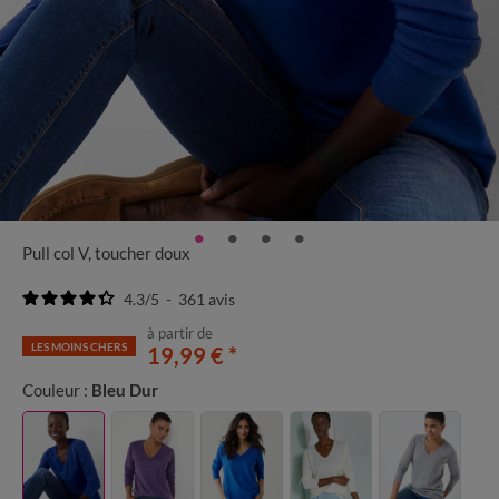
Pull col V, toucher doux
4.3
/
5
-
361
avis
à partir de
LES MOINS CHERS
19,99 €
*
Couleur :
Bleu Dur