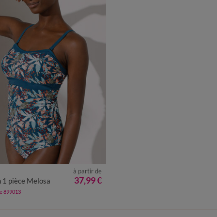
à partir de
0
42
44
46
48
50
52
37,99 €
n 1 pièce Melosa
de 899013