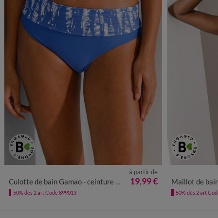
à partir de
38
40
42
44
46
48
50
52
38
4
19,99 €
Culotte de bain Gamao - ceinture modulable
Maillot de bai
-50% dès 2 art Code 899013
-50% dès 2 art Co