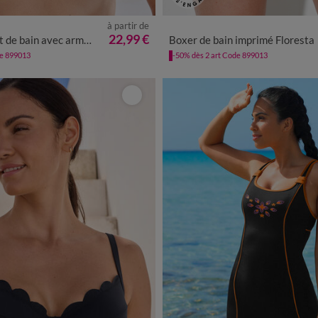
à partir de
42
44
46
48
50
52
5
22,99 €
c armatures Tanza - forme corbeille
Boxer de bain imprimé Floresta
de 899013
-50% dès 2 art Code 899013