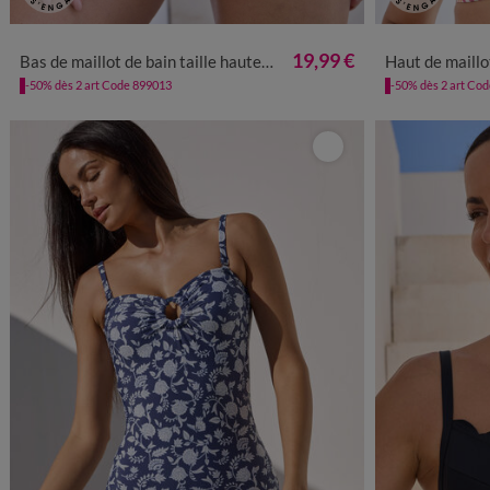
36
38
40
42
44
46
48
50
52
19,99 €
Bas de maillot de bain taille haute imprimé Tanza
Haut de maillot de bain ave
-50% dès 2 art Code 899013
-50% dès 2 art Co