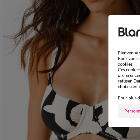
Bienvenue s
Pour vous o
cookies.
Ces cookies 
préférences
refuser. Da
choix sont 
Pour plus d
Personn