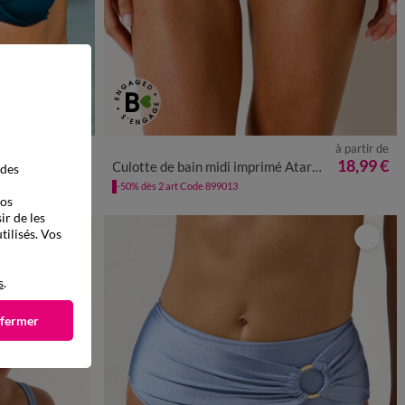
à partir de
à partir de
36
38
40
42
44
46
48
50
9,00 €
*
18,99 €
res
Culotte de bain midi imprimé Atares - ventre plat
 des
-50% dès 2 art Code 899013
vos
ir de les
tilisés. Vos
s
.
 fermer