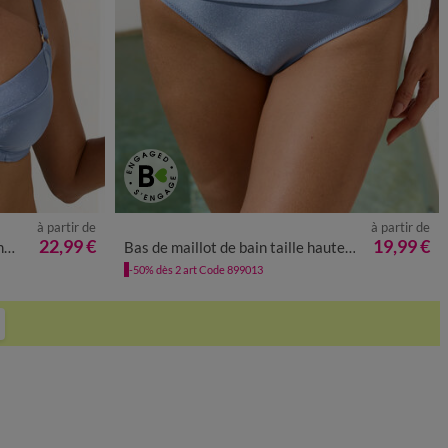
à partir de
à partir de
36
38
40
42
44
46
48
50
22,99 €
19,99 €
le
Bas de maillot de bain taille haute drapé uni Padula
-50% dès 2 art Code 899013