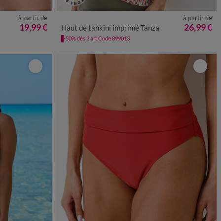
à partir de
à partir de
4
56
58
36
38
40
42
44
46
48
50
52
19,99 €
26,99 €
Haut de tankini imprimé Tanza
-50% dès 2 art Code 899013