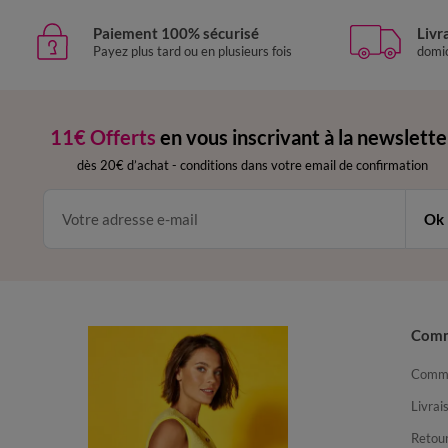
Paiement 100% sécurisé
Livr
Payez plus tard ou en plusieurs fois
domic
11€ Offerts
en vous inscrivant à la newslette
dès 20€ d’achat
-
conditions dans votre email de confirmation
Ok
Com
Comma
Livrai
Retour