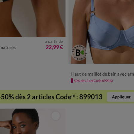
à partir de
22,99 €
armatures
Haut de maillot de bain avec armatures Padula - forme corbeil
-50% dès 2 art Code 899013
-50% dès 2 articles Code
:
899013
(1)
Appliquer