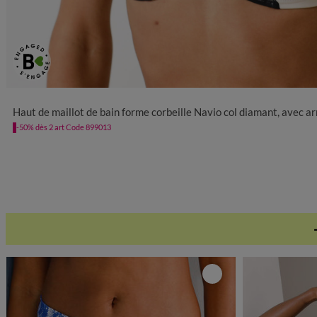
Haut de maillot de bain forme corbeille Navio col diamant, avec 
-50% dès 2 art Code 899013