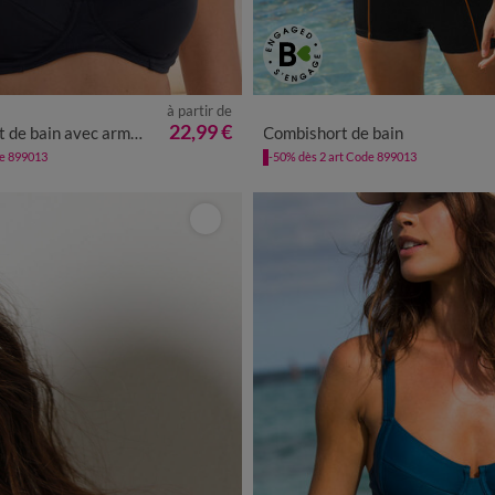
à partir de
38
40
42
44
46
48
50
22,99 €
c armatures Gaona - forme corbeille
Combishort de bain
de 899013
-50% dès 2 art Code 899013