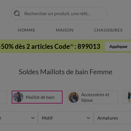
HOMME
MAISON
CHAUSSURES
-50% dès 2 articles Code
:
899013
(1)
Appliquer
Soldes Maillots de bain Femme
Accessoires et
Maillot de bain
bijoux
r
Motif
Armatures