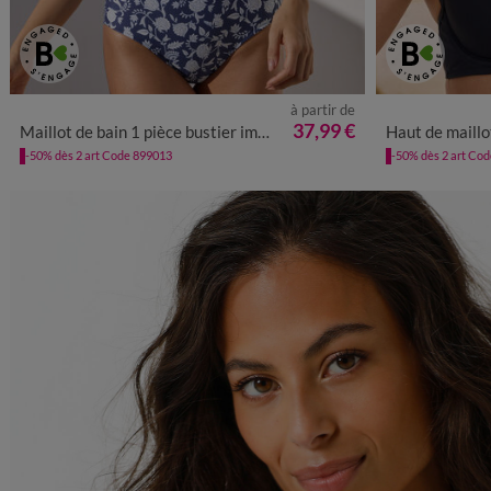
à partir de
36
38
40
42
44
46
48
50
52
37,99 €
Maillot de bain 1 pièce bustier imprimé Saglia, sans armatures
Haut de maillot de bain ave
-50% dès 2 art Code 899013
-50% dès 2 art Co