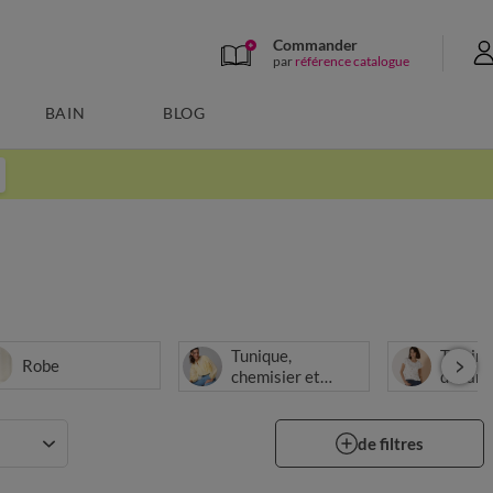
Commander
par
référence catalogue
BAIN
BLOG
Tunique,
T-shirt
Robe
chemisier et
débard
blouse
de filtres