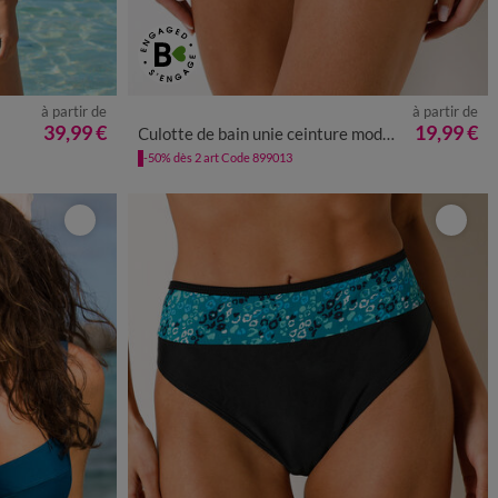
à partir de
à partir de
52
54
56
36
38
40
42
44
46
48
50
39,99 €
19,99 €
Culotte de bain unie ceinture modulable, Solaro
-50% dès 2 art Code 899013