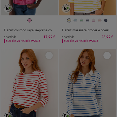
34/36
38/40
42/44
46/48
34/36
38/40
42/44
46/48
50
52
54
50
52
54
T-shirt col rond rayé, imprimé coeur doré
T-shirt marinière broderie coeur doré en coton biologique(**)
17,99 €
23,99 €
à partir de
à partir de
-50% dès 2 art Code 899013
-50% dès 2 art Code 899013