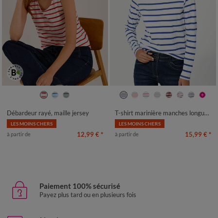
34/36
38/40
42/44
46/48
34/36
38/40
42/44
46/48
50
52
54
50
52
54
Débardeur rayé, maille jersey
T-shirt marinière manches longues, coton biologique(**)
LES MOINS CHERS
LES MOINS CHERS
12,99 €
*
15,99 €
*
à partir de
à partir de
Paiement 100% sécurisé
Payez plus tard ou en plusieurs fois