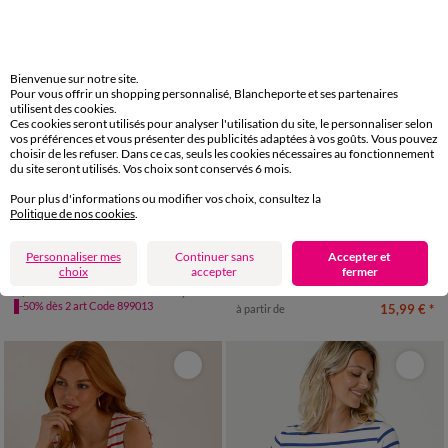
Bienvenue sur notre site.
Pour vous offrir un shopping personnalisé, Blancheporte et ses partenaires
utilisent des cookies.
Ces cookies seront utilisés pour analyser l'utilisation du site, le personnaliser selon
vos préférences et vous présenter des publicités adaptées à vos goûts. Vous pouvez
choisir de les refuser. Dans ce cas, seuls les cookies nécessaires au fonctionnement
du site seront utilisés. Vos choix sont conservés 6 mois.
Pour plus d'informations ou modifier vos choix, consultez la
Politique de nos cookies
.
34/36
38/40
42/44
46/48
34/36
38/40
42/44
46/48
50
52
54
50
52
54
Personnaliser mes
Continuer sans
Accepter et
Pull marinière manches longues rayé
T-shirt rayé manches courtes, maille jersey
choix
accepter
fermer
LES MOINS CHERS
29,99 €
à partir de
-50% dès 2 art Code 899013
15,99 €
*
à partir de