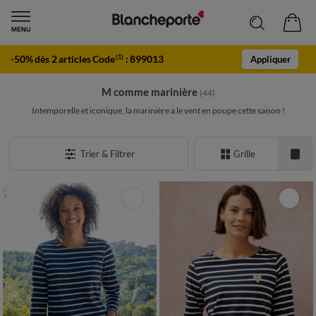
-50% dès 2 articles Code
:
899013
(1)
Appliquer
M comme marinière
(44)
Intemporelle et iconique, la marinière a le vent en poupe cette saison !
Trier & Filtrer
Grille