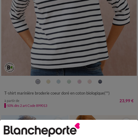
34/36
38/40
42/44
46/48
50
52
54
T-shirt marinière broderie coeur doré en coton biologique(**)
23,99 €
à partir de
-50% dès 2 art Code 899013