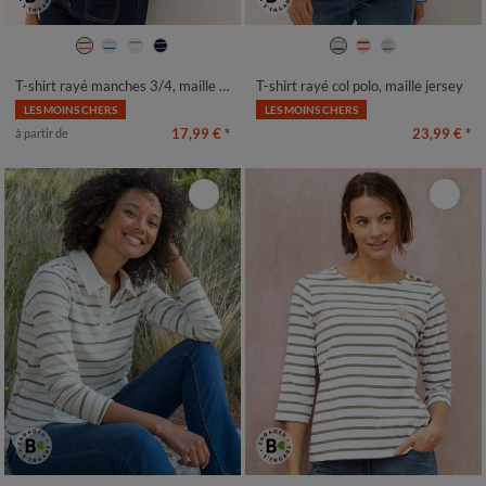
34/36
38/40
42/44
46/48
34/36
38/40
42/44
46/48
50
52
54
50
52
54
T-shirt rayé manches 3/4, maille jersey
T-shirt rayé col polo, maille jersey
LES MOINS CHERS
LES MOINS CHERS
17,99 €
*
23,99 €
*
à partir de