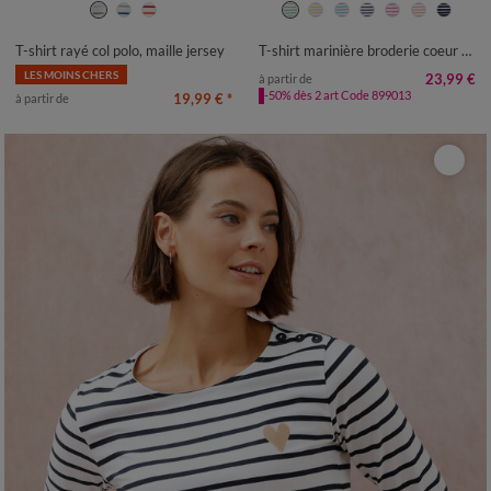
34/36
38/40
42/44
46/48
34/36
38/40
42/44
46/48
50
52
54
50
52
54
T-shirt rayé col polo, maille jersey
T-shirt marinière broderie coeur doré en coton biologique(**)
LES MOINS CHERS
23,99 €
à partir de
-50% dès 2 art Code 899013
19,99 €
*
à partir de