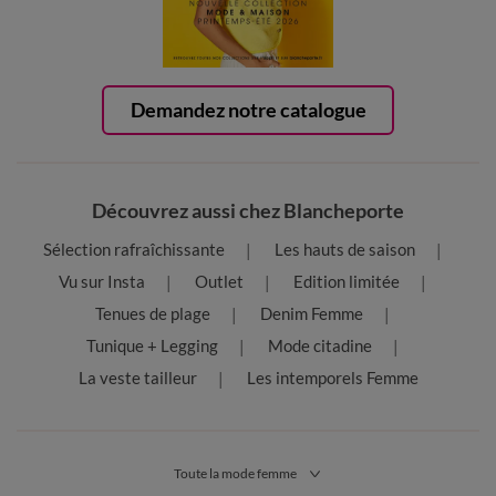
Demandez notre catalogue
Découvrez aussi chez Blancheporte
Sélection rafraîchissante
Les hauts de saison
Vu sur Insta
Outlet
Edition limitée
Tenues de plage
Denim Femme
Tunique + Legging
Mode citadine
La veste tailleur
Les intemporels Femme
Toute la mode femme