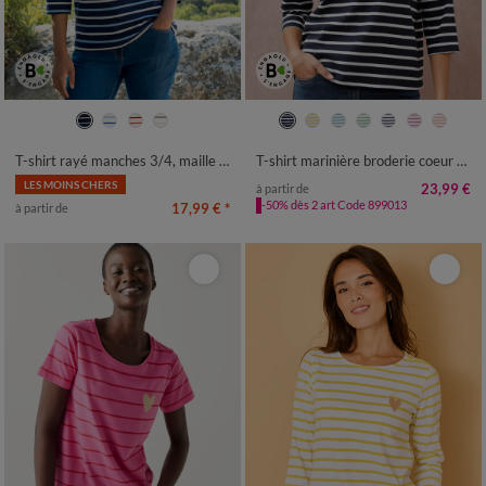
34/36
38/40
42/44
46/48
34/36
38/40
42/44
46/48
50
52
54
50
52
54
T-shirt rayé manches 3/4, maille jersey
T-shirt marinière broderie coeur doré en coton biologique(**)
LES MOINS CHERS
23,99 €
à partir de
-50% dès 2 art Code 899013
17,99 €
*
à partir de