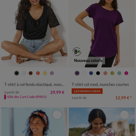
Nouveau coloris
34/36
38/40
42/44
46/48
34/36
38/40
42/44
46/48
50
52
54
56
50
52
54
T-shirt à col fendu élastiqué, manches coude en dentelle
T-shirt col rond, manches courtes
LES MOINS CHERS
29,99 €
à partir de
-50% dès 2 art Code 899013
12,99 €
*
à partir de