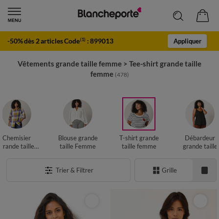
-50% dès 2 articles Code
:
899013
(1)
Appliquer
Vêtements grande taille femme
>
Tee-shirt grande taille
femme
(478)
Chemisier
Blouse grande
T-shirt grande
Débardeur
grande taille
taille Femme
taille femme
grande taille
Femme
femme
Trier & Filtrer
Grille