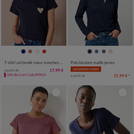
34/36
38/40
42/44
46/48
34/36
38/40
42/44
46/48
50
52
54
50
52
54
T-shirt uni brodé coeur manches courtes
Polo bicolore maille jersey
LES MOINS CHERS
17,99 €
à partir de
-50% dès 2 art Code 899013
15,99 €
*
à partir de