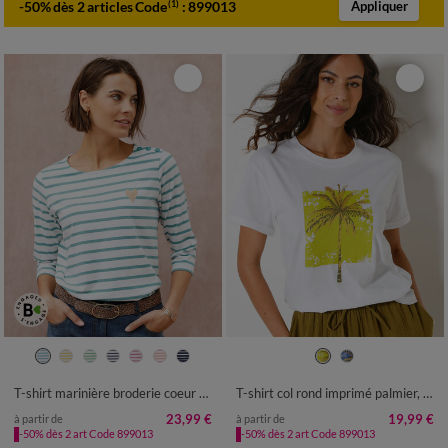
-50% dès 2 articles Code
:
899013
(1)
Appliquer
34/36
38/40
42/44
46/48
34/36
38/40
42/44
46/48
50
52
54
50
52
54
T-shirt marinière broderie coeur doré en coton biologique(**)
T-shirt col rond imprimé palmier, volume loose
23,99 €
19,99 €
à partir de
à partir de
-50% dès 2 art Code 899013
-50% dès 2 art Code 899013