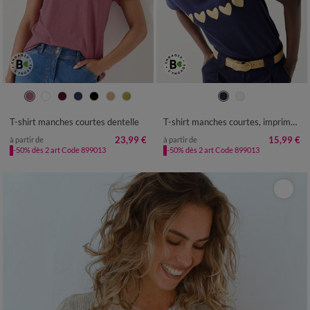
34/36
38/40
42/44
46/48
34/36
38/40
42/44
46/48
50
52
54
50
52
54
T-shirt manches courtes dentelle
T-shirt manches courtes, imprimé coeurs dorés
23,99 €
15,99 €
à partir de
à partir de
-50% dès 2 art Code 899013
-50% dès 2 art Code 899013