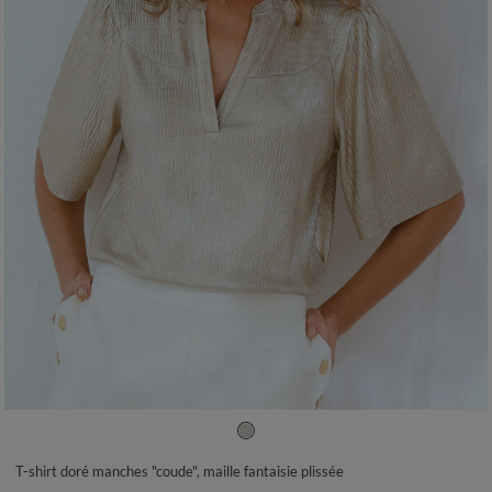
34/36
38/40
42/44
46/48
50
52
54
T-shirt doré manches "coude", maille fantaisie plissée