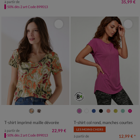
35,99 €
à partir de
-50% dès 2 art Code 899013
34/36
38/40
42/44
46/48
34/36
38/40
42/44
46/48
50
52
54
50
52
54
T-shirt imprimé maille dévorée
T-shirt col rond, manches courtes
LES MOINS CHERS
22,99 €
à partir de
-50% dès 2 art Code 899013
12,99 €
*
à partir de