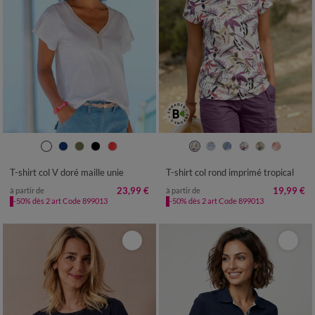
34/36
38/40
42/44
46/48
34/36
38/40
42/44
46/48
50
52
54
50
52
54
T-shirt col V doré maille unie
T-shirt col rond imprimé tropical
23,99 €
19,99 €
à partir de
à partir de
-50% dès 2 art Code 899013
-50% dès 2 art Code 899013