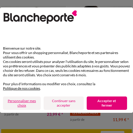
Bienvenue sur notre site.
Pour vous offrir un shopping personnalisé, Blancheporte et ses partenaires
utilisent des cookies.
Ces cookies seront utilisés pour analyser l'utilisation du site, le personnaliser selon
vos préférences et vous présenter des publicités adaptées à vos goûts. Vous pouvez
choisir de les refuser. Dans ce cas, seuls les cookies nécessaires au fonctionnement
du site seront utilisés. Vos choix sont conservés 6 mois.
Pour plus d'informations ou modifier vos choix, consultez la
Politique de nos cookies
.
34/36
38/40
42/44
46/48
34/36
38/40
42/44
46/48
Personnaliser mes
Continuer sans
Accepter et
50
52
54
50
52
54
56
choix
accepter
fermer
T-shirt manches courtes dentelle
T-shirt col V uni manches courtes, coton
LES MOINS CHERS
23,99 €
*
à partir de
11,99 €
*
à partir de