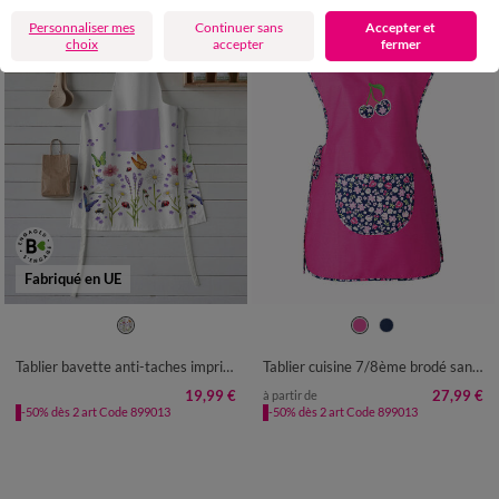
Personnaliser mes
Continuer sans
Accepter et
choix
accepter
fermer
Fabriqué en UE
TABLIER : 65X85CM
38/40
42/44
46/48
50
52
54
Tablier bavette anti-taches imprimé lavande et papillons
Tablier cuisine 7/8ème brodé sans manches
19,99 €
27,99 €
à partir de
-50% dès 2 art Code 899013
-50% dès 2 art Code 899013