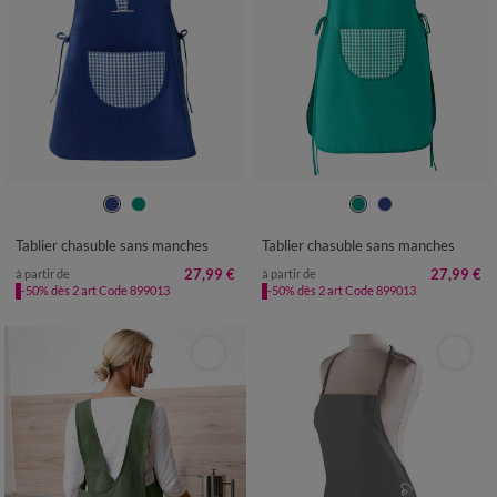
38/40
42/44
46/48
50
52
38/40
42/44
46/48
50
52
54
54
Tablier chasuble sans manches
Tablier chasuble sans manches
27,99 €
27,99 €
à partir de
à partir de
-50% dès 2 art Code 899013
-50% dès 2 art Code 899013