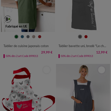
Fabriqué en UE
TABLIER : LONGUEUR 95CM
TABLIER : 60X84CM
Tablier de cuisine japonais coton
Tablier bavette uni, brodé "Le chef en cuisine"
29,99 €
12,99 €
-50% dès 2 art Code 899013
-50% dès 2 art Code 899013