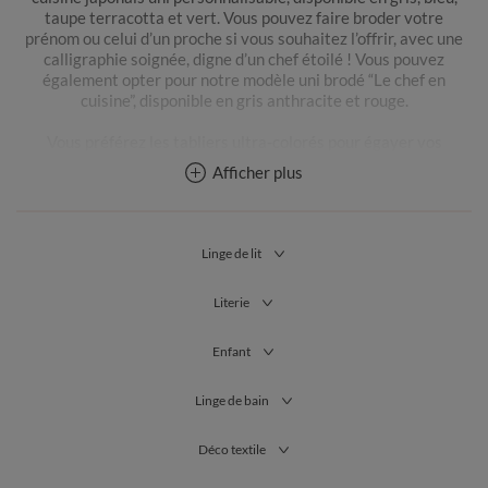
taupe terracotta et vert. Vous pouvez faire broder votre
prénom ou celui d’un proche si vous souhaitez l’offrir, avec une
calligraphie soignée, digne d’un chef étoilé ! Vous pouvez
également opter pour notre modèle uni brodé “Le chef en
cuisine”, disponible en gris anthracite et rouge.
Vous préférez les tabliers ultra-colorés pour égayer vos
moments de cuisine ? Les options ne manquent pas sur
Afficher plus
Blancheporte.fr. Craquez pour un tablier bavette imprimé
coquelicots, lavande et papillons ou poulettes brodé “Bon
appétit !” Pour un style rétro, vous pouvez opter pour un modèle
à rayures ou un tablier chasuble sans manches imprimé de
Linge de lit
petits carreaux.
Literie
Adepte des ambiances bohème chic ? Vous allez tomber sous le
charme de notre tablier pour femme à fleurs indiennes,
disponible en jaune/blanc et bleu jean/blanc. Nous vous
Enfant
recommandons également notre modèle à imprimé
géométrique, disponible en beige et kaki.
Linge de bain
Comment choisir son tablier ?
Déco textile
Selon l’usage