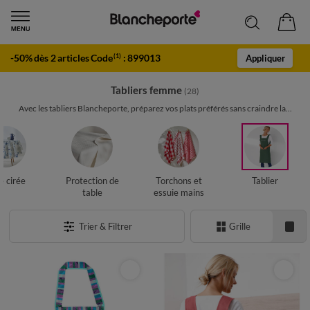
-50% dès 2 articles Code
:
899013
(1)
Appliquer
Tabliers femme
(28)
Avec les tabliers Blancheporte, préparez vos plats préférés sans craindre la...
le cirée
Protection de
Torchons et
Tablier
table
essuie mains
Trier & Filtrer
Grille