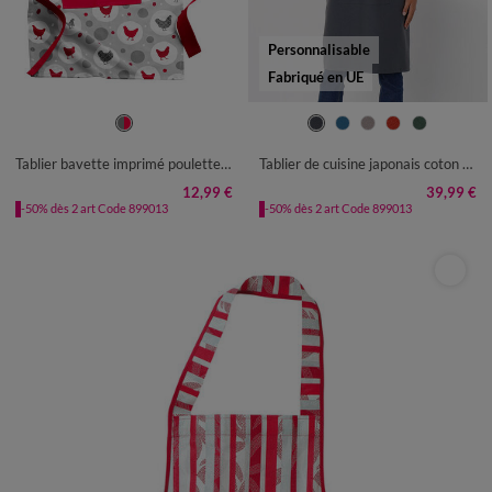
Personnalisable
Fabriqué en UE
TABLIER : 60X84CM
TABLIER : LONGUEUR 95CM
Tablier bavette imprimé poulettes, brodé "Bon appétit !"
Tablier de cuisine japonais coton uni personnalisé
12,99 €
39,99 €
-50% dès 2 art Code 899013
-50% dès 2 art Code 899013