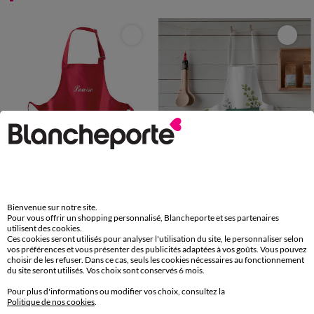
Personnalisable
Fabriqué en UE
Bienvenue sur notre site.
Pour vous offrir un shopping personnalisé, Blancheporte et ses partenaires
utilisent des cookies.
TABLIER : 60X84CM
TABLIER : 65X85CM
Ces cookies seront utilisés pour analyser l'utilisation du site, le personnaliser selon
vos préférences et vous présenter des publicités adaptées à vos goûts. Vous pouvez
Tablier adulte personnalisé
Tablier bavette motif feuillage
choisir de les refuser. Dans ce cas, seuls les cookies nécessaires au fonctionnement
du site seront utilisés. Vos choix sont conservés 6 mois.
24,99 €
19,99 €
-50% dès 2 art Code 899013
-50% dès 2 art Code 899013
Pour plus d'informations ou modifier vos choix, consultez la
Politique de nos cookies
.