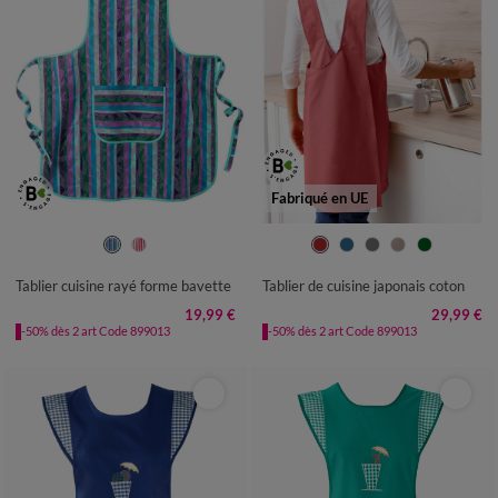
Fabriqué en UE
TAILLE UNIQUE
TABLIER : LONGUEUR 95CM
Tablier cuisine rayé forme bavette
Tablier de cuisine japonais coton
19,99 €
29,99 €
-50% dès 2 art Code 899013
-50% dès 2 art Code 899013