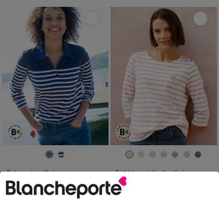
34/36
38/40
42/44
46/48
34/36
38/40
42/44
46/48
50
52
54
50
52
54
Polo rayé maille jersey
T-shirt marinière broderie coeur doré en coton biologique(**)
LES MOINS CHERS
23,99 €
à partir de
-50% dès 2 art Code 899013
17,99 €
*
à partir de