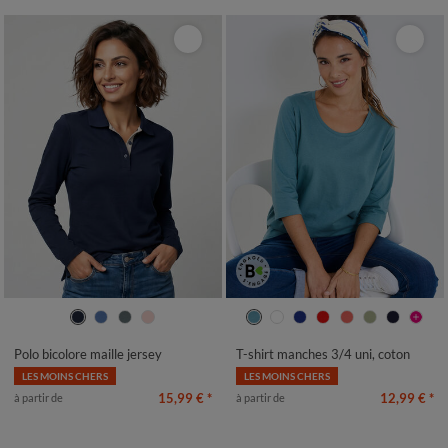
34/36
38/40
42/44
46/48
34/36
38/40
42/44
46/48
50
52
54
50
52
54
Polo bicolore maille jersey
T-shirt manches 3/4 uni, coton
LES MOINS CHERS
LES MOINS CHERS
15,99 €
*
12,99 €
*
à partir de
à partir de