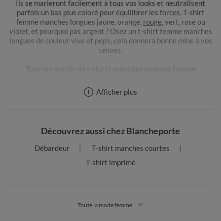
Ils se marieront facilement à tous vos looks et neutralisent
parfois un bas plus coloré pour équilibrer les forces. T-shirt
femme manches longues jaune, orange,
rouge
, vert, rose ou
violet, et pourquoi pas argent ? Osez un t-shirt femme manches
longues de couleur vive et pep’s, cela donnera bonne mine à vos
tenues.
Tous les motifs de t-shirts manches longues femme
Bien sûr, qui dit t-shirt femme manches longues ne dit pas
Afficher plus
forcément vêtement simple. Nos modèles de t-shirt femme sont
toujours conçus avec soin par nos stylistes, les détails mode ne
manquent pas ! Les motifs : un t-shirt manches longues femme
peut afficher un imprimé léopard, rayures, fleurs, plumes ou une
Découvrez aussi chez Blancheporte
photo impression city, super tendance cette année… Autre
grande mode : le t-shirt femme manches longues à message.
Débardeur
T-shirt manches courtes
Choisissez le vôtre !
T-shirt imprimé
Des t-shirts manches longues de toutes les formes et styles
Côté féminité, le t-shirt femme à manches longues
Blancheporte est parfait ! Nos stylistes travaillent tous les
Toute la mode femme
détails qui vous subliment : t-shirt femme manches longues
décolleté plongeant, détail dentelles sur les épaules, encolure