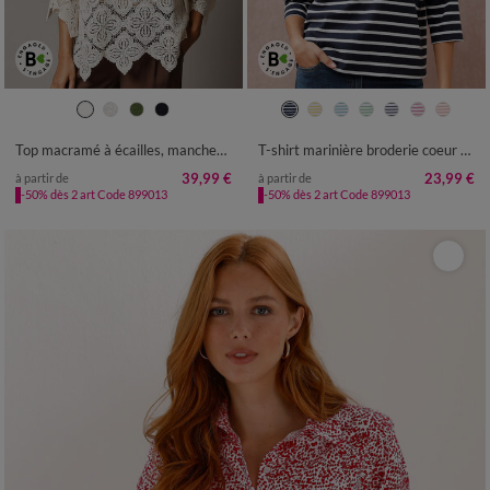
34/36
38/40
42/44
46/48
34/36
38/40
42/44
46/48
50
52
54
50
52
54
Top macramé à écailles, manches pagodes
T-shirt marinière broderie coeur doré en coton biologique(**)
39,99 €
23,99 €
à partir de
à partir de
-50% dès 2 art Code 899013
-50% dès 2 art Code 899013