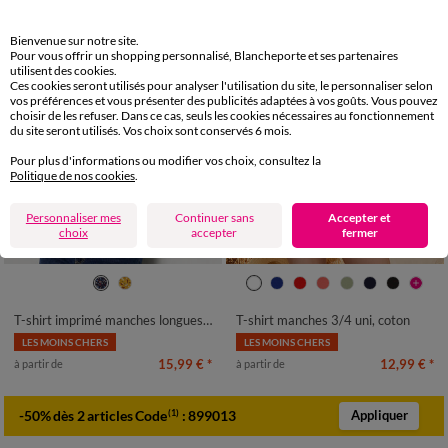
Bienvenue sur notre site.
Pour vous offrir un shopping personnalisé, Blancheporte et ses partenaires
utilisent des cookies.
Ces cookies seront utilisés pour analyser l'utilisation du site, le personnaliser selon
vos préférences et vous présenter des publicités adaptées à vos goûts. Vous pouvez
choisir de les refuser. Dans ce cas, seuls les cookies nécessaires au fonctionnement
du site seront utilisés. Vos choix sont conservés 6 mois.
Pour plus d'informations ou modifier vos choix, consultez la
Politique de nos cookies
.
Personnaliser mes
Continuer sans
Accepter et
choix
accepter
fermer
Nouveau coloris
34/36
38/40
42/44
46/48
34/36
38/40
42/44
46/48
50
52
54
50
52
54
T-shirt imprimé manches longues en coton biologique(**)
T-shirt manches 3/4 uni, coton
LES MOINS CHERS
LES MOINS CHERS
15,99 €
*
12,99 €
*
à partir de
à partir de
-50% dès 2 articles Code
:
899013
(1)
Appliquer