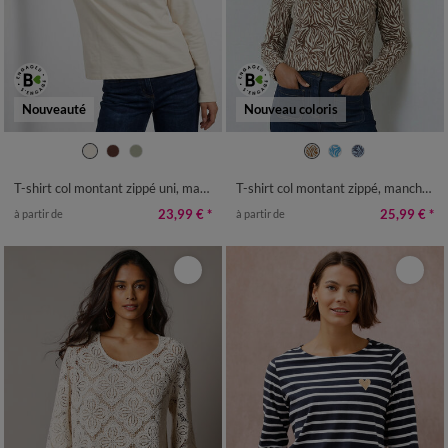
Nouveauté
Nouveau coloris
34/36
38/40
42/44
46/48
34/36
38/40
42/44
46/48
50
52
54
50
52
54
T-shirt col montant zippé uni, manches longues
T-shirt col montant zippé, manches longues, imprimé zébré
23,99 €
*
25,99 €
*
à partir de
à partir de