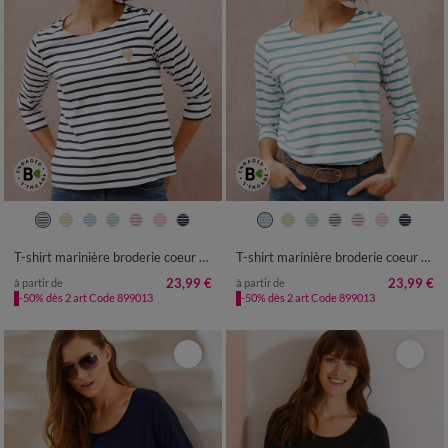
34/36
38/40
42/44
46/48
34/36
38/40
42/44
46/48
50
52
54
50
52
54
T-shirt marinière broderie coeur doré en coton biologique(**)
T-shirt marinière broderie coeur doré en coton biologique(**)
23,99 €
23,99 €
à partir de
à partir de
-50% dès 2 art Code 899013
-50% dès 2 art Code 899013