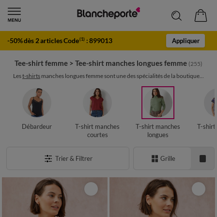
-50% dès 2 articles Code
:
899013
(1)
Appliquer
Tee-shirt femme
>
Tee-shirt manches longues femme
(255)
Les
t-shirts
manches longues femme sont une des spécialités de la boutique...
Débardeur
T-shirt manches
T-shirt manches
T-shir
courtes
longues
Trier & Filtrer
Grille