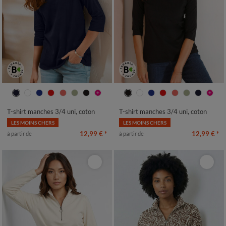
34/36
38/40
42/44
46/48
34/36
38/40
42/44
46/48
50
52
54
50
52
54
T-shirt manches 3/4 uni, coton
T-shirt manches 3/4 uni, coton
LES MOINS CHERS
LES MOINS CHERS
12,99 €
*
12,99 €
*
à partir de
à partir de