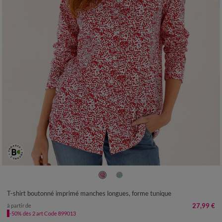
34/36
38/40
42/44
46/48
50
52
54
56
T-shirt boutonné imprimé manches longues, forme tunique
27,99 €
à partir de
-50% dès 2 art Code 899013