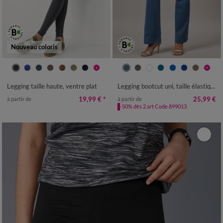
Nouveau coloris
34/36
38/40
42/44
46/48
34/36
38/40
42/44
46/48
50
52
54
56
58
50
52
54
Legging taille haute, ventre plat
Legging bootcut uni, taille élastiquée
19,99 €
*
25,99 €
à partir de
à partir de
-50% dès 2 art Code 899013