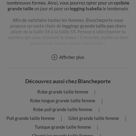
nombreuses formes. Ainsi, vous pourrez opter pour un
cycliste
grande taille
un jour et pour un
legging Isabella
le lendemain.
Afin de satisfaire toutes les femmes, Blancheporte vous
propose un vaste choix de
leggings grande taille pas chers
allant de la taille 34 à la taille 58. Pensez à sélectionner la
matière qui vous convient le mieux ! Coton bio, maille ou bien
élasthanne, laissez parler vos envies !
Comment porter le legging grande taille ?
Afficher plus
Look plutôt décontracté ou sophistiqué ? Avec le legging, vous
pouvez tout vous permettre !
Le legging grande taille pour une tenue élégante
Découvrez aussi chez Blancheporte
Vous devez assister à un événement ou cherchez la tenue idéale
pour vous rendre au travail ? Pas de panique, Blancheporte a la
Robe grande taille femme
solution !
Legging corsaire grande taille
pour afficher un look à
la fois détente et moderne, caleçon long pour un style 100 %
Robe longue grande taille femme
passe-partout ou encore caleçon trompette pour être à la
Robe pull grande taille femme
pointe de la mode, vous avez l’embarras du choix ! Vous pourrez
également craquez pour les leggings longs à base zippée ou à
Pull grande taille femme
Gilet grande taille femme
bandes contrastantes de Blancheporte : alliant élégance et
Tunique grande taille femme
style, ils feront la différence ! Portez ces leggings grande taille
pour femme avec une paire de
baskets
ou des talons, vous
Chemisier grande taille Femme