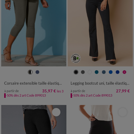
38/40
42/44
46/48
50
52
34/36
38/40
42/44
46/48
54
50
52
54
Corsaire extensible taille élastiquée - lot de 3
Legging bootcut uni, taille élastiquée
35,97 €
27,99 €
à partir de
à partir de
les 3
-50% dès 2 art Code 899013
-50% dès 2 art Code 899013