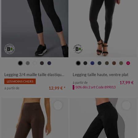
38/40
42/44
46/48
50
52
34/36
38/40
42/44
46/48
54
50
52
54
56
58
Legging 3/4 maille taille élastiquée
Legging taille haute, ventre plat
LES MOINS CHERS
17,99 €
à partir de
-50% dès 2 art Code 899013
12,99 €
*
à partir de