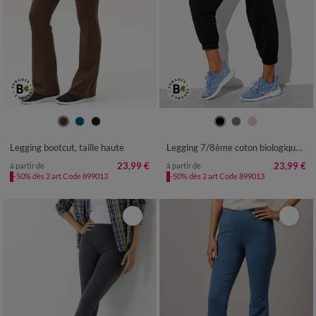
34/36
38/40
42/44
46/48
34/36
38/40
42/44
46/48
50
52
54
50
52
54
Legging bootcut, taille haute
Legging 7/8ème coton biologique(**)
23,99 €
23,99 €
à partir de
à partir de
-50% dès 2 art Code 899013
-50% dès 2 art Code 899013