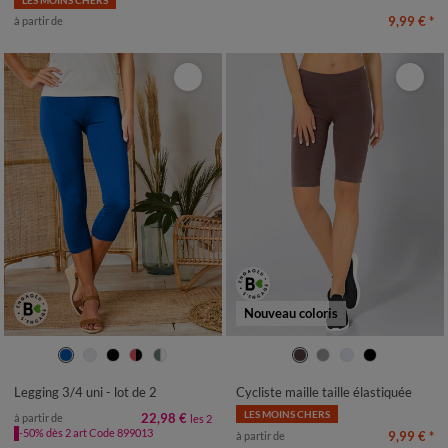
9,99 €
*
à partir de
Nouveau coloris
34/36
38/40
42/44
46/48
38/40
42/44
46/48
50
52
50
52
54
56
54
56
Legging 3/4 uni - lot de 2
Cycliste maille taille élastiquée
LES MOINS CHERS
22,98 €
à partir de
les 2
-50% dès 2 art Code 899013
9,99 €
*
à partir de