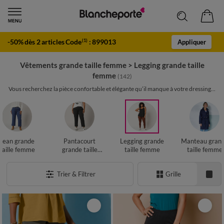
-50% dès 2 articles Code
:
899013
(1)
Appliquer
Vêtements grande taille femme
>
Legging grande taille
femme
(142)
Vous recherchez la pièce confortable et élégante qu’il manque à votre dressing...
Jean grande
Pantacourt
Legging grande
Manteau gran
taille femme
grande taille
taille femme
taille femme
femme
Trier & Filtrer
Grille