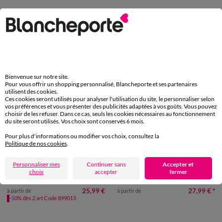
Bienvenue sur notre site.
Pour vous offrir un shopping personnalisé, Blancheporte et ses partenaires
utilisent des cookies.
Ces cookies seront utilisés pour analyser l'utilisation du site, le personnaliser selon
vos préférences et vous présenter des publicités adaptées à vos goûts. Vous pouvez
choisir de les refuser. Dans ce cas, seuls les cookies nécessaires au fonctionnement
du site seront utilisés. Vos choix sont conservés 6 mois.
Pour plus d'informations ou modifier vos choix, consultez la
Nouveauté
Politique de nos cookies
.
34/36
38/40
42/44
46/48
34/36
38/40
42/44
46/48
Personnaliser mes
Continuer sans
Accepter et
choix
accepter
fermer
50
52
54
50
52
54
Legging bootcut uni, taille élastiquée
Legging à carreaux, fils tissés-teints
25,99 €
27,99 €
*
à partir de
à partir de
-50% dès 2 art Code 899013