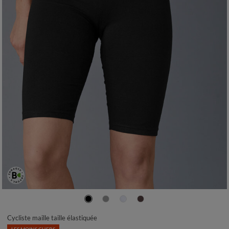
38/40
42/44
46/48
50
52
54
56
Cycliste maille taille élastiquée
LES MOINS CHERS