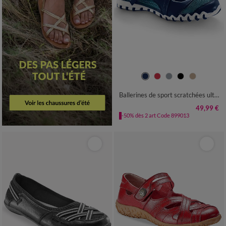
36
37
38
39
40
41
Ballerines de sport scratchées ultra-souples
49,99 €
-50% dès 2 art Code 899013