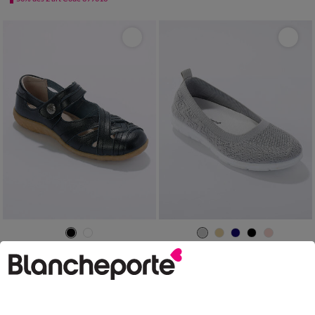
36
37
38
39
40
41
36
37
38
39
40
41
42
Babies confort en cuir ultra-souple
Ballerines mesh ultra légères
LES MOINS CHERS
69,99 €
-50% dès 2 art Code 899013
20,99 €
*