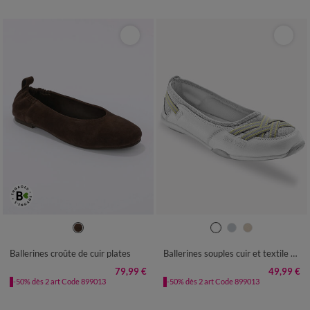
36
37
38
39
40
41
36
37
38
39
40
41
Ballerines croûte de cuir plates
Ballerines souples cuir et textile aéré bandes élastiquées
79,99 €
49,99 €
-50% dès 2 art Code 899013
-50% dès 2 art Code 899013