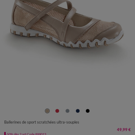
36
37
38
39
40
41
Ballerines de sport scratchées ultra-souples
49,99 €
-50% dès 2 art Code 899013