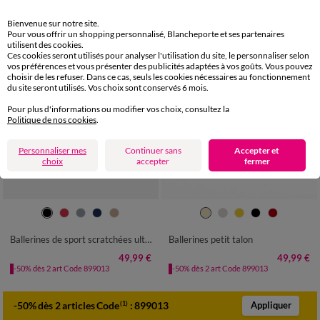
Bienvenue sur notre site.
Pour vous offrir un shopping personnalisé, Blancheporte et ses partenaires
utilisent des cookies.
Ces cookies seront utilisés pour analyser l'utilisation du site, le personnaliser selon
vos préférences et vous présenter des publicités adaptées à vos goûts. Vous pouvez
choisir de les refuser. Dans ce cas, seuls les cookies nécessaires au fonctionnement
du site seront utilisés. Vos choix sont conservés 6 mois.
Pour plus d'informations ou modifier vos choix, consultez la
Politique de nos cookies
.
Personnaliser mes
Continuer sans
Accepter et
choix
accepter
fermer
36
37
38
39
40
41
36
37
38
39
40
41
Ballerines de sport scratchées ultra-souples
Ballerines petit talon
49,99 €
49,99 €
-50% dès 2 art Code 899013
-50% dès 2 art Code 899013
-50% dès 2 articles Code
:
899013
(1)
Appliquer