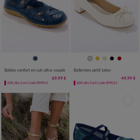
36
37
38
39
40
41
36
37
38
39
40
41
Babies confort en cuir ultra-souple
Ballerines petit talon
69,99 €
49,99 €
-50% dès 2 art Code 899013
-50% dès 2 art Code 899013