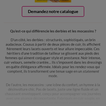
Demandez notre catalogue
Qu’est-ce qui différencie les derbies et les mocassins ?
D’un côté, les derbies : structurés, sophistiqués, un brin
audacieux. Cousus à partir de deux pièces de cuir, ils affichent
fièrement leurs lacets ouverts et leur allure impeccable. Ces
héritiers d’une tradition de tailleur se glissent aux pieds des
femmes qui aiment conjuguer style et prestance. Noir intense,
cuir velours, semelle crantée… Ils s’imposent dans les dressings
en quête d’élégance affirmée. Idéals pour les rendez-vous qui
comptent, ils transforment une tenue sage en un
statement
mode.
De l’autre, les mocassins : une icône du confort, un hymne à la
désinvolture chic. Pas de lacets, juste une ligne fluide et un
chaussant enveloppant, conçu pour accompagner vos journées
avec une aisance déconcertante. Fabriqués en cuir souple, en
daim ou en cuir velours, ils se déclinent en noir profond, en