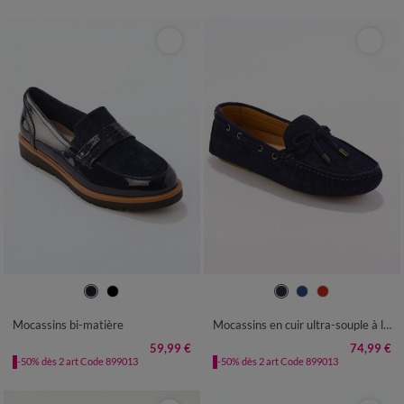
36
37
38
39
40
41
42
36
37
38
39
40
41
Mocassins bi-matière
Mocassins en cuir ultra-souple à liens
59,99 €
74,99 €
-50% dès 2 art Code 899013
-50% dès 2 art Code 899013