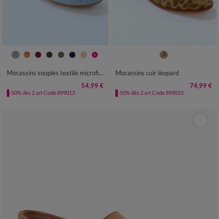
36
37
38
39
40
41
42
36
37
38
39
40
41
Mocassins souples textile microfibre
Mocassins cuir léopard
54,99 €
74,99 €
-50% dès 2 art Code 899013
-50% dès 2 art Code 899013