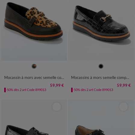
36
37
38
39
40
41
36
37
38
39
40
41
Mocassin à mors avec semelle compensée - imprimé peau de bête
Mocassins à mors semelle compensée - effet croco verni
59,99 €
59,99 €
-50% dès 2 art Code 899013
-50% dès 2 art Code 899013