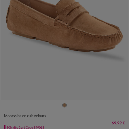
36
37
38
39
40
41
Mocassins en cuir velours
69,99 €
-50% dès 2 art Code 899013