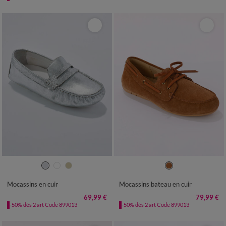
36
37
38
39
40
41
36
37
38
39
40
41
Mocassins en cuir
Mocassins bateau en cuir
69,99 €
79,99 €
-50% dès 2 art Code 899013
-50% dès 2 art Code 899013