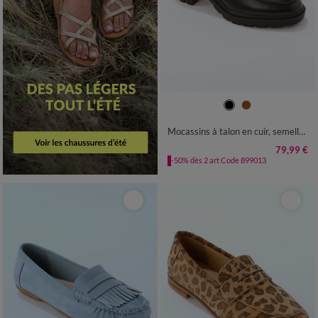
36
37
38
39
40
41
Mocassins à talon en cuir, semelle crantée.
79,99 €
-50% dès 2 art Code 899013