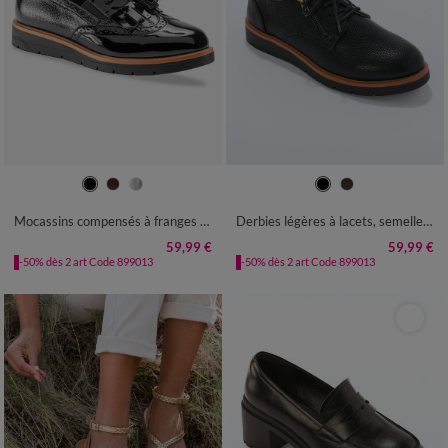
36
37
38
39
40
41
42
36
37
38
39
40
41
42
Mocassins compensés à franges et pompons
Derbies légères à lacets, semelle compensée crantée
59,99 €
59,99 €
-50% dès 2 art Code 899013
-50% dès 2 art Code 899013