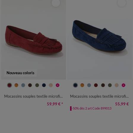
Nouveau coloris
36
37
38
39
40
41
42
36
37
38
39
40
41
42
Mocassins souples textile microfibre
Mocassins souples textile microfibre
59,99 €
*
55,99 €
-50% dès 2 art Code 899013