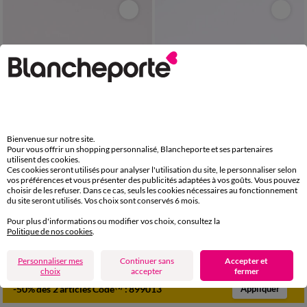
Bienvenue sur notre site.
Pour vous offrir un shopping personnalisé, Blancheporte et ses partenaires
utilisent des cookies.
Ces cookies seront utilisés pour analyser l'utilisation du site, le personnaliser selon
vos préférences et vous présenter des publicités adaptées à vos goûts. Vous pouvez
choisir de les refuser. Dans ce cas, seuls les cookies nécessaires au fonctionnement
du site seront utilisés. Vos choix sont conservés 6 mois.
36
37
38
39
40
41
36
37
38
39
40
41
Pour plus d'informations ou modifier vos choix, consultez la
Mocassins cuir pompons
Mocassins en cuir velours
Politique de nos cookies
.
79,99 €
69,99 €
-50% dès 2 art Code 899013
-50% dès 2 art Code 899013
Personnaliser mes
Continuer sans
Accepter et
choix
accepter
fermer
-50% dès 2 articles Code
:
899013
(1)
Appliquer