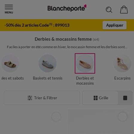
-50% dès 2 articles Code
:
899013
(1)
Appliquer
Derbies & mocassins femme
(64)
Faciles à porter en été comme en hiver, le mocassin femme et les derbies sont...
ules et sabots
Baskets et tennis
Derbies et
Escarpins
mocassins
Trier & Filtrer
Grille