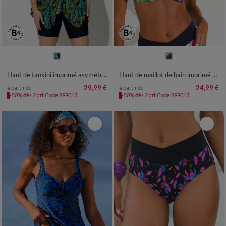
38
40
42
44
46
48
50
52
54
56
58
Haut de tankini imprimé asymétrique Cambuja
Haut de maillot de bain imprimé Banna avec armatures flexibles - forme minimiseur
29,99 €
24,99 €
à partir de
à partir de
-50% dès 2 art Code 899013
-50% dès 2 art Code 899013