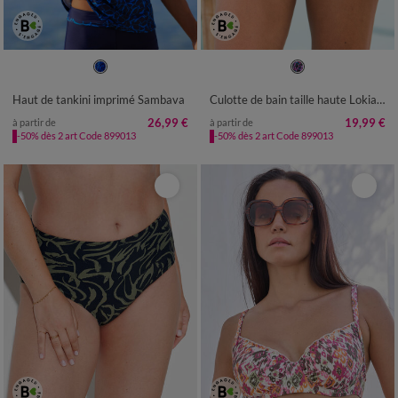
38
40
42
44
46
48
50
38
40
42
44
46
48
50
52
54
52
54
56
58
Haut de tankini imprimé Sambava
Culotte de bain taille haute Lokia - forme maxi
26,99 €
19,99 €
à partir de
à partir de
-50% dès 2 art Code 899013
-50% dès 2 art Code 899013