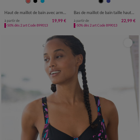
38
40
42
44
46
48
50
52
54
Haut de maillot de bain avec armatures Solaro - forme bandeau
Bas de maillot de bain taille haute uni gainant Ilaya
19,99 €
22,99 €
à partir de
à partir de
-50% dès 2 art Code 899013
-50% dès 2 art Code 899013