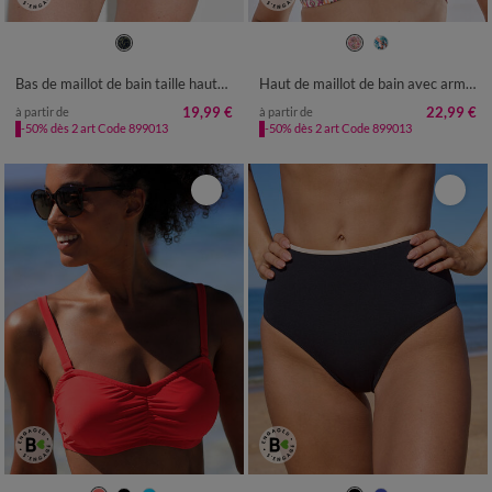
42
44
46
48
50
52
54
56
58
Bas de maillot de bain taille haute imprimé Floresta
Haut de maillot de bain avec armatures Tanza - forme corbeille
19,99 €
22,99 €
à partir de
à partir de
-50% dès 2 art Code 899013
-50% dès 2 art Code 899013