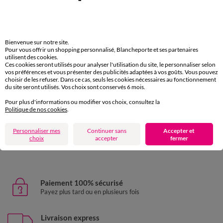
Bienvenue sur notre site.
Pour vous offrir un shopping personnalisé, Blancheporte et ses partenaires
utilisent des cookies.
Ces cookies seront utilisés pour analyser l'utilisation du site, le personnaliser selon
vos préférences et vous présenter des publicités adaptées à vos goûts. Vous pouvez
choisir de les refuser. Dans ce cas, seuls les cookies nécessaires au fonctionnement
du site seront utilisés. Vos choix sont conservés 6 mois.
Pour plus d'informations ou modifier vos choix, consultez la
Politique de nos cookies
.
Haut de maillot de bain avec armatures Linao - forme bandeau
Haut de maillot de bain uni galbant Ilaya - sans armatures
19,99 €
24,99 €
à partir de
à partir de
-50% dès 2 art Code 899013
-50% dès 2 art Code 899013
Personnaliser mes
Continuer sans
Accepter et
choix
accepter
fermer
Paiement 100% sécurisé
Payez plus tard ou en plusieurs fois
Livraison express