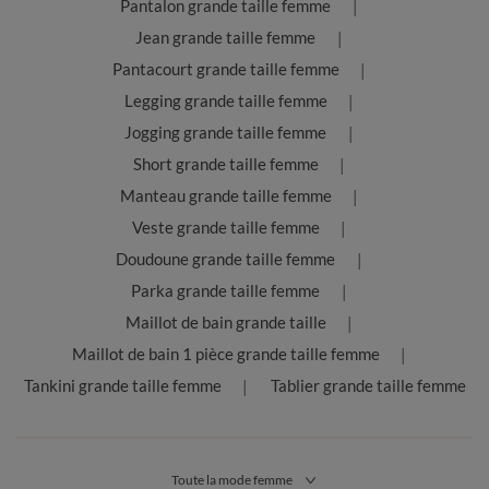
Pantalon grande taille femme
haut de maillot de bain grande taille uni et un bas fleuri ou
inversement. À l’heure ou le mix and match a le vent en poupe,
Jean grande taille femme
vous pouvez vous faire plaisir. Achetez vos deux maillots de
bain grande taille 2 pièces favoris et mélangez les styles. Le
Pantacourt grande taille femme
choix vous appartient ! Jupette de bain grande taille noire, haut
Legging grande taille femme
à balconnets multicolore ou culotte taille haute fleurie :
n’attendez plus pour laisser parler vos envies.
Jogging grande taille femme
Short grande taille femme
Manteau grande taille femme
Veste grande taille femme
Doudoune grande taille femme
Parka grande taille femme
Maillot de bain grande taille
Maillot de bain 1 pièce grande taille femme
Tankini grande taille femme
Tablier grande taille femme
Toute la mode femme