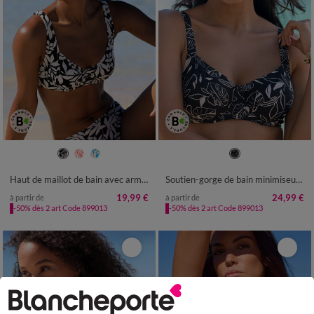
Haut de maillot de bain avec armatures Linao - forme balconnet
Soutien-gorge de bain minimiseur Cidra – avec armatures Flexible
19,99 €
24,99 €
à partir de
à partir de
-50% dès 2 art Code 899013
-50% dès 2 art Code 899013