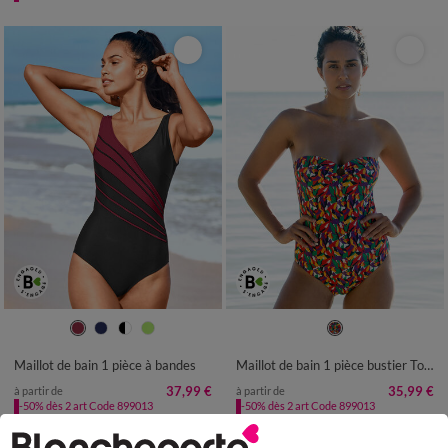
38
40
42
44
46
48
50
36
38
40
42
44
46
48
52
54
50
Maillot de bain 1 pièce à bandes
Maillot de bain 1 pièce bustier Toboki imprimé, bretelles amovibles
37,99 €
35,99 €
à partir de
à partir de
-50% dès 2 art Code 899013
-50% dès 2 art Code 899013