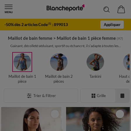
-50% dès 2 articles Code
:
899013
(1)
Appliquer
Maillot de bain femme
>
Maillot de bain 1 pièce femme
(97)
Gainant, décolleté séduisant, sportif ou échancré, il s’adapte à toutes les...
Maillot de bain 1
Maillot de bain 2
Tankini
Haut d
pièce
pièces
de
Trier & Filtrer
Grille