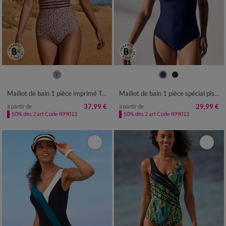
38
40
42
44
46
48
50
38
40
42
44
46
48
50
52
52
54
56
Maillot de bain 1 pièce imprimé Tahona
Maillot de bain 1 pièce spécial piscine uni
37,99 €
29,99 €
à partir de
à partir de
-50% dès 2 art Code 899013
-50% dès 2 art Code 899013