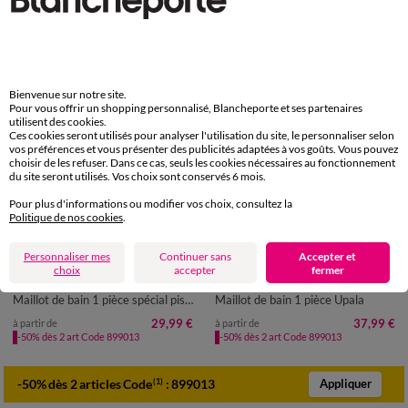
Bienvenue sur notre site.
Pour vous offrir un shopping personnalisé, Blancheporte et ses partenaires
utilisent des cookies.
Ces cookies seront utilisés pour analyser l'utilisation du site, le personnaliser selon
vos préférences et vous présenter des publicités adaptées à vos goûts. Vous pouvez
choisir de les refuser. Dans ce cas, seuls les cookies nécessaires au fonctionnement
du site seront utilisés. Vos choix sont conservés 6 mois.
Pour plus d'informations ou modifier vos choix, consultez la
Politique de nos cookies
.
Personnaliser mes
Continuer sans
Accepter et
38
40
42
44
46
48
50
38
40
42
44
46
48
50
choix
accepter
fermer
52
54
56
52
Maillot de bain 1 pièce spécial piscine uni
Maillot de bain 1 pièce Upala
29,99 €
37,99 €
à partir de
à partir de
-50% dès 2 art Code 899013
-50% dès 2 art Code 899013
-50% dès 2 articles Code
:
899013
(1)
Appliquer