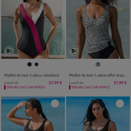
38
40
42
44
46
48
50
38
40
42
44
46
48
50
52
54
52
Maillot de bain 1 pièce colorblock
Maillot de bain 1 pièce effet drapé Ivola
37,99 €
37,99 €
à partir de
à partir de
-50% dès 2 art Code 899013
-50% dès 2 art Code 899013