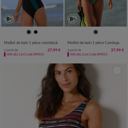
38
40
42
44
46
48
50
38
40
42
44
46
48
50
52
54
52
54
Maillot de bain 1 pièce colorblock
Maillot de bain 1 pièce Cambuja
37,99 €
37,99 €
à partir de
à partir de
-50% dès 2 art Code 899013
-50% dès 2 art Code 899013