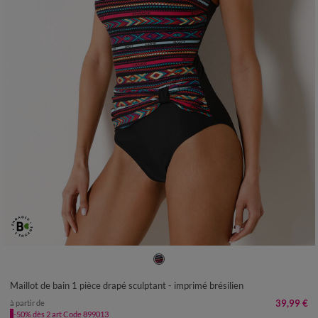
38
40
42
44
46
48
50
Maillot de bain 1 pièce drapé sculptant - imprimé brésilien
39,99 €
à partir de
-50% dès 2 art Code 899013