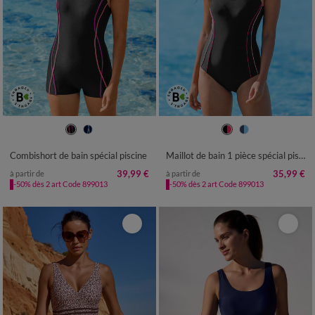
38
40
42
44
46
48
50
38
40
42
44
46
48
50
52
54
56
52
54
Combishort de bain spécial piscine
Maillot de bain 1 pièce spécial piscine
39,99 €
35,99 €
à partir de
à partir de
-50% dès 2 art Code 899013
-50% dès 2 art Code 899013