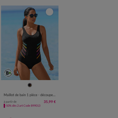
38
40
42
44
46
48
50
52
Maillot de bain 1 pièce - découpes princesse
35,99 €
à partir de
-50% dès 2 art Code 899013