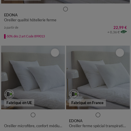
EDONA
Oreiller qualité hôtellerie ferme
22,99 €
à partir de
+ 0,36 €
-50% dès 2 art Code 899013
Fabriqué en UE
Fabriqué en France
EDONA
Oreiller microfibre, confort médium
Oreiller ferme spécial transpiration