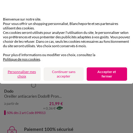
-50% dès 2 articles Code
:
899013
Appliquer
Bienvenue sur notre site.
Pour vous offrir un shopping personnalisé, Blancheporte et ses partenaires
utilisent des cookies.
Ces cookies seront utilisés pour analyser l'utilisation du site, le personnaliser selon
vos préférences et vous présenter des publicités adaptées à vos goûts. Vous pouvez
choisir de les refuser. Dans ce cas, seuls les cookies nécessaires au fonctionnement
du site seront utilisés. Vos choix sont conservés 6 mois.
Pour plus d'informations ou modifier vos choix, consultez la
Politique de nos cookies
.
Personnaliser mes
Continuer sans
Accepter et
Fabriqué en France
choix
accepter
fermer
Dodo
Oreiller antiacarien Dodo® Proneem® moelleux
21,99 €
à partir de
+ 0,36 €
-50% dès 2 art Code 899013
Paiement 100% sécurisé