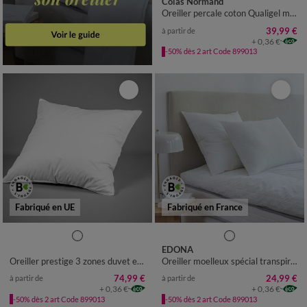
Colas Normand
Oreiller percale coton Qualigel moelleux
39,99 €
à partir de
+ 0,36 €
-50% dès 2 art Code 899013
Fabriqué en UE
Fabriqué en France
EDONA
Oreiller prestige 3 zones duvet et plumettes
Oreiller moelleux spécial transpiration
74,99 €
24,99 €
à partir de
à partir de
+ 0,36 €
+ 0,36 €
-50% dès 2 art Code 899013
-50% dès 2 art Code 899013