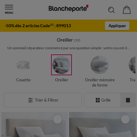
-50% dès 2 articles Code
:
899013
(1)
Appliquer
Oreiller
(39)
Un sommeil réparateur commence par une question simple : votre cou est-il...
Couette
Oreiller
Oreiller mémoire
Trav
de forme
Trier & Filtrer
Grille