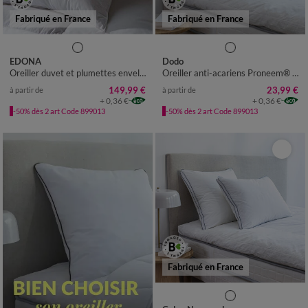
Fabriqué en France
Fabriqué en France
EDONA
Dodo
Oreiller duvet et plumettes enveloppe coton antitaches - 800g
Oreiller anti-acariens Proneem® ferme
149,99 €
23,99 €
à partir de
à partir de
+ 0,36 €
+ 0,36 €
-50% dès 2 art Code 899013
-50% dès 2 art Code 899013
Fabriqué en France