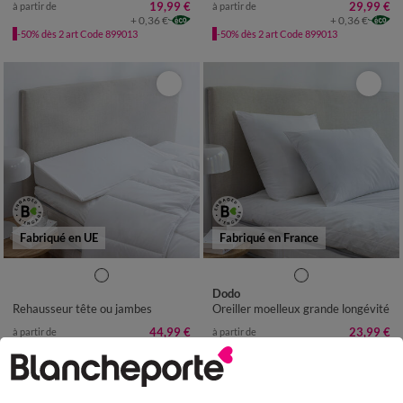
19,99 €
29,99 €
à partir de
à partir de
+ 0,36 €
+ 0,36 €
-50% dès 2 art Code 899013
-50% dès 2 art Code 899013
Fabriqué en UE
Fabriqué en France
Dodo
Rehausseur tête ou jambes
Oreiller moelleux grande longévité
44,99 €
23,99 €
à partir de
à partir de
+ 0,36 €
+ 0,36 €
-50% dès 2 art Code 899013
-50% dès 2 art Code 899013
(1)