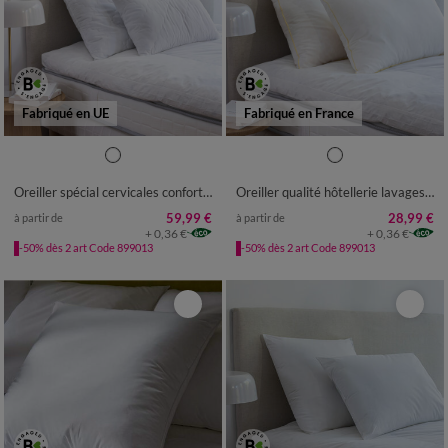
Fabriqué en UE
Fabriqué en France
Oreiller spécial cervicales confort ferme
Oreiller qualité hôtellerie lavages intensifs
59,99 €
28,99 €
à partir de
à partir de
+ 0,36 €
+ 0,36 €
-50% dès 2 art Code 899013
-50% dès 2 art Code 899013