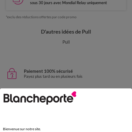
sous 30 jours avec Mondial Relay uniquement
*exclu des réductions offertes par code promo
D'autres idées de Pull
Pull
Paiement 100% sécurisé
Payez plus tard ou en plusieurs fois
Livraison express
domicile, relais, consignes automatiques
Retours gratuits
sous 30 jours avec Mondial Relay uniquement
Bienvenue sur notre site.
Service clients