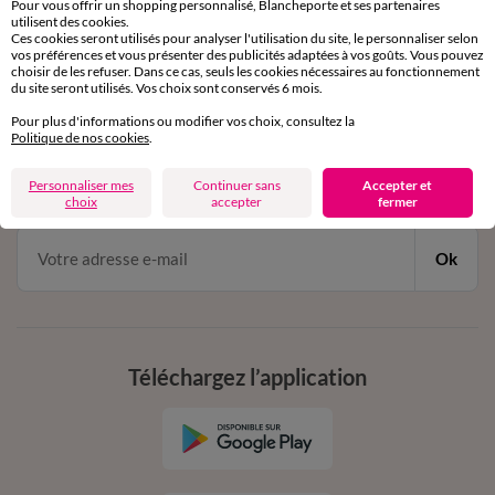
Pour vous offrir un shopping personnalisé, Blancheporte et ses partenaires
par chat et par téléphone
utilisent des cookies.
de 8h00 à 20h00 du lundi au samedi
Ces cookies seront utilisés pour analyser l'utilisation du site, le personnaliser selon
vos préférences et vous présenter des publicités adaptées à vos goûts. Vous pouvez
choisir de les refuser. Dans ce cas, seuls les cookies nécessaires au fonctionnement
du site seront utilisés. Vos choix sont conservés 6 mois.
11€ Offerts
Pour plus d'informations ou modifier vos choix, consultez la
Politique de nos cookies
.
en vous inscrivant à la newsletter
dès 20€ d’achat
Personnaliser mes
Continuer sans
Accepter et
conditions dans votre email de confirmation
choix
accepter
fermer
Ok
Téléchargez l’application