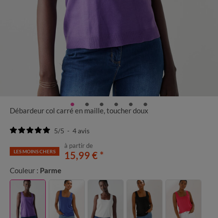
Débardeur col carré en maille, toucher doux
5
/
5
-
4
avis
à partir de
LES MOINS CHERS
15,99 €
*
Couleur :
Parme