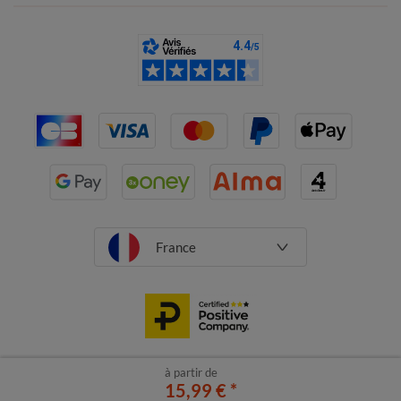
France
à partir de
CGV
Mentions légales
15,99 €
Données personnelles
*
Cookies