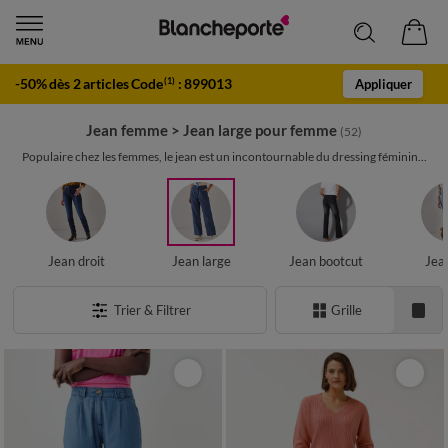
-50% dès 2 articles Code
:
899013
(1)
Appliquer
Jean femme
>
Jean large pour femme
(52)
Populaire chez les femmes, le jean est un incontournable du dressing féminin...
Jean droit
Jean large
Jean bootcut
Jea
Trier & Filtrer
Grille