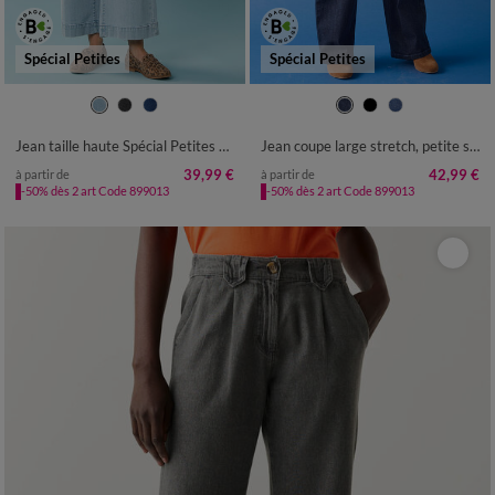
Spécial Petites
Spécial Petites
34
36
38
40
42
44
46
36
38
40
42
44
46
48
48
50
52
50
52
Jean taille haute Spécial Petites entrej. 65 cm, coupe large 7/8ème
Jean coupe large stretch, petite stature
39,99 €
42,99 €
à partir de
à partir de
-50% dès 2 art Code 899013
-50% dès 2 art Code 899013