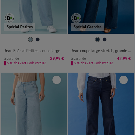
Spécial Petites
Spécial Grandes
34
36
38
40
42
44
46
38
40
42
44
46
48
50
48
50
52
52
54
Jean Spécial Petites, coupe large
Jean coupe large stretch, grande stature
39,99 €
42,99 €
à partir de
à partir de
-50% dès 2 art Code 899013
-50% dès 2 art Code 899013