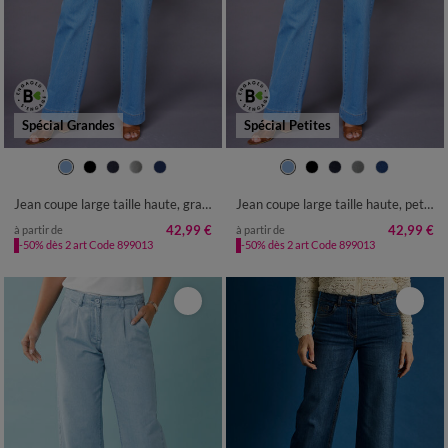
Spécial Grandes
Spécial Petites
36
38
40
42
44
46
48
36
38
40
42
44
46
48
50
52
50
52
Jean coupe large taille haute, grande stature
Jean coupe large taille haute, petite stature
42,99 €
42,99 €
à partir de
à partir de
-50% dès 2 art Code 899013
-50% dès 2 art Code 899013