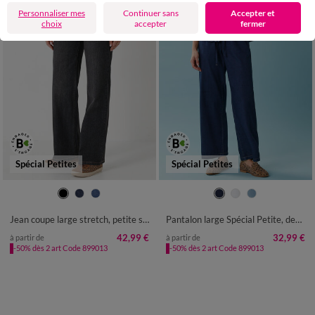
Personnaliser mes
Continuer sans
Accepter et
choix
accepter
fermer
Spécial Petites
Spécial Petites
36
38
40
42
44
46
48
34
36
38
40
42
44
46
50
52
48
50
52
Jean coupe large stretch, petite stature
Pantalon large Spécial Petite, denim léger
42,99 €
32,99 €
à partir de
à partir de
-50% dès 2 art Code 899013
-50% dès 2 art Code 899013