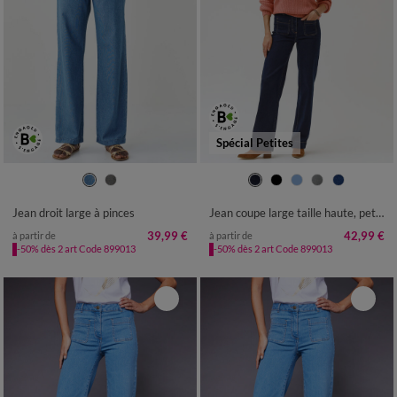
Spécial Petites
36
38
40
42
44
46
48
36
38
40
42
44
46
48
50
52
50
52
Jean droit large à pinces
Jean coupe large taille haute, petite stature
39,99 €
42,99 €
à partir de
à partir de
-50% dès 2 art Code 899013
-50% dès 2 art Code 899013