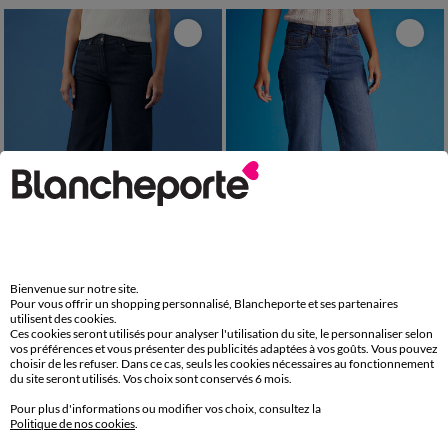
Spécial Grandes
Spécial Petites
Bienvenue sur notre site.
Pour vous offrir un shopping personnalisé, Blancheporte et ses partenaires
38
40
42
44
46
48
50
36
38
40
42
44
46
48
utilisent des cookies.
Ces cookies seront utilisés pour analyser l'utilisation du site, le personnaliser selon
52
54
50
52
Jean coupe large stretch, grande stature
Jean coupe large stretch, petite stature
vos préférences et vous présenter des publicités adaptées à vos goûts. Vous pouvez
choisir de les refuser. Dans ce cas, seuls les cookies nécessaires au fonctionnement
42,99 €
42,99 €
à partir de
à partir de
du site seront utilisés. Vos choix sont conservés 6 mois.
-50% dès 2 art Code 899013
-50% dès 2 art Code 899013
Pour plus d'informations ou modifier vos choix, consultez la
Politique de nos cookies
.