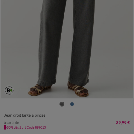
36
38
40
42
44
46
48
50
52
Jean droit large à pinces
39,99 €
à partir de
-50% dès 2 art Code 899013