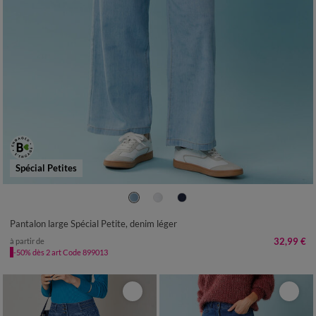
Spécial Petites
34
36
38
40
42
44
46
48
50
52
Pantalon large Spécial Petite, denim léger
32,99 €
à partir de
-50% dès 2 art Code 899013