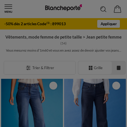
-50% dès 2 articles Code
:
899013
(1)
Appliquer
Vêtements, mode femme de petite taille
>
Jean petite femme
(54)
Vous mesurez moins d’1m60 et vous en avez assez de devoir ajuster vos jeans...
Trier & Filtrer
Grille