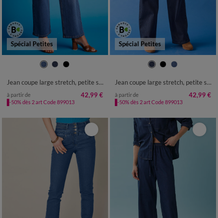
Spécial Petites
Spécial Petites
36
38
40
42
44
46
48
36
38
40
42
44
46
48
50
52
50
52
Jean coupe large stretch, petite stature
Jean coupe large stretch, petite stature
42,99 €
42,99 €
à partir de
à partir de
-50% dès 2 art Code 899013
-50% dès 2 art Code 899013