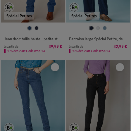
Spécial Petites
Spécial Petites
36
38
40
42
44
46
48
34
36
38
40
42
44
46
50
52
48
50
52
Jean droit taille haute - petite stature
Pantalon large Spécial Petite, denim léger
39,99 €
32,99 €
à partir de
à partir de
-50% dès 2 art Code 899013
-50% dès 2 art Code 899013