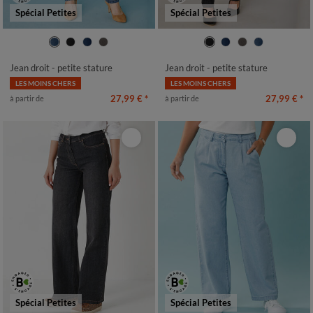
Spécial Petites
Spécial Petites
36
38
40
42
44
46
48
36
38
40
42
44
46
48
50
52
54
50
52
54
Jean droit - petite stature
Jean droit - petite stature
LES MOINS CHERS
LES MOINS CHERS
27,99 €
*
27,99 €
*
à partir de
à partir de
Spécial Petites
Spécial Petites