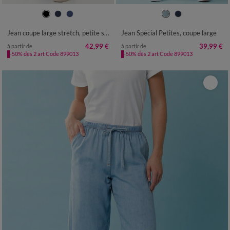
36
38
40
42
44
46
48
34
36
38
40
42
44
46
50
52
48
50
52
Jean coupe large stretch, petite stature
Jean Spécial Petites, coupe large
42,99 €
39,99 €
à partir de
à partir de
-50% dès 2 art Code 899013
-50% dès 2 art Code 899013