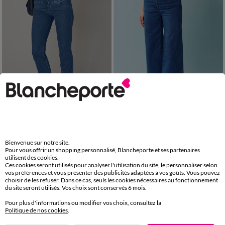
Spécial Petites
Edition limitée
36
38
40
42
44
46
48
34
36
38
40
42
44
46
50
52
48
50
52
Jean boocut taille haute - petite stature
Jean taille haute Spécial Petites entrej. 65 cm, coupe large 7/8ème
Bienvenue sur notre site.
Pour vous offrir un shopping personnalisé, Blancheporte et ses partenaires
42,99 €
37,99 €
*
à partir de
à partir de
utilisent des cookies.
-50% dès 2 art Code 899013
Ces cookies seront utilisés pour analyser l'utilisation du site, le personnaliser selon
vos préférences et vous présenter des publicités adaptées à vos goûts. Vous pouvez
choisir de les refuser. Dans ce cas, seuls les cookies nécessaires au fonctionnement
du site seront utilisés. Vos choix sont conservés 6 mois.
Pour plus d'informations ou modifier vos choix, consultez la
Politique de nos cookies
.