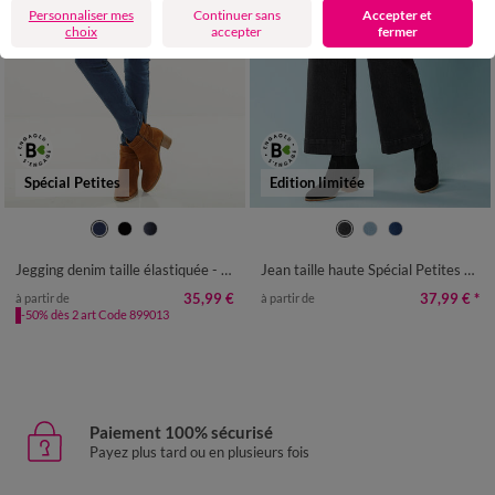
Personnaliser mes
Continuer sans
Accepter et
choix
accepter
fermer
Spécial Petites
Edition limitée
36
38
40
42
44
46
48
34
36
38
40
42
44
46
50
52
54
48
50
52
Jegging denim taille élastiquée - petite stature
Jean taille haute Spécial Petites entrej. 65 cm, coupe large 7/8ème
35,99 €
37,99 €
*
à partir de
à partir de
-50% dès 2 art Code 899013
Paiement 100% sécurisé
Payez plus tard ou en plusieurs fois