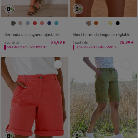
36
38
40
42
44
46
48
38
40
42
44
46
48
50
50
52
52
Bermuda uni longueur ajustable
Short bermuda longueur réglable
35,99 €
25,99 €
à partir de
à partir de
-50% dès 2 art Code 899013
-50% dès 2 art Code 899013