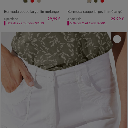
36
38
40
42
44
46
48
36
38
40
42
44
46
48
50
52
50
52
Bermuda coupe large, lin mélangé
Bermuda coupe large, lin mélangé
29,99 €
29,99 €
à partir de
à partir de
-50% dès 2 art Code 899013
-50% dès 2 art Code 899013