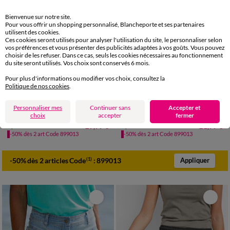
Bienvenue sur notre site.
Pour vous offrir un shopping personnalisé, Blancheporte et ses partenaires
utilisent des cookies.
Ces cookies seront utilisés pour analyser l'utilisation du site, le personnaliser selon
vos préférences et vous présenter des publicités adaptées à vos goûts. Vous pouvez
choisir de les refuser. Dans ce cas, seuls les cookies nécessaires au fonctionnement
du site seront utilisés. Vos choix sont conservés 6 mois.
Pour plus d'informations ou modifier vos choix, consultez la
Politique de nos cookies
.
36
38
40
42
44
46
48
36
38
40
42
44
46
48
50
52
50
52
Personnaliser mes
Continuer sans
Accepter et
Short uni, coton-lin
Short crépon uni, effet jupette
choix
accepter
fermer
29,99 €
21,99 €
à partir de
à partir de
-50% dès 2 art Code 899013
-50% dès 2 art Code 899013
-50% dès 2 articles Code
:
899013
(1)
Appliquer