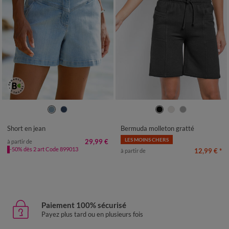
36
38
40
42
44
46
48
34/36
38/40
42/44
46/48
50
52
54
50
52
54
56
Short en jean
Bermuda molleton gratté
LES MOINS CHERS
29,99 €
à partir de
-50% dès 2 art Code 899013
12,99 €
*
à partir de
Paiement 100% sécurisé
Payez plus tard ou en plusieurs fois