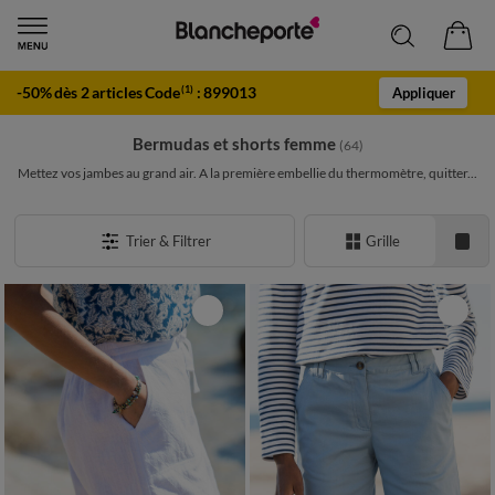
-50% dès 2 articles Code
:
899013
(1)
Appliquer
Bermudas et shorts femme
(64)
Mettez vos jambes au grand air. A la première embellie du thermomètre, quitter...
Trier & Filtrer
Grille