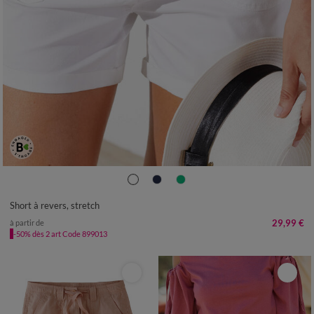
36
38
40
42
44
46
48
50
52
Short à revers, stretch
29,99 €
à partir de
-50% dès 2 art Code 899013