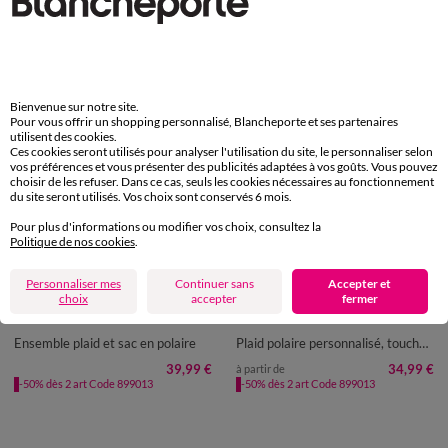
-50% dès 2 articles Code
:
899013
(1)
Appliquer
Bienvenue sur notre site.
Pour vous offrir un shopping personnalisé, Blancheporte et ses partenaires
utilisent des cookies.
Ces cookies seront utilisés pour analyser l'utilisation du site, le personnaliser selon
vos préférences et vous présenter des publicités adaptées à vos goûts. Vous pouvez
choisir de les refuser. Dans ce cas, seuls les cookies nécessaires au fonctionnement
du site seront utilisés. Vos choix sont conservés 6 mois.
Pour plus d'informations ou modifier vos choix, consultez la
Politique de nos cookies
.
Personnalisable
Personnaliser mes
Continuer sans
Accepter et
choix
accepter
fermer
Ensemble plaid et sac en polaire
Plaid polaire personnalisé, toucher peluche
39,99 €
34,99 €
à partir de
-50% dès 2 art Code 899013
-50% dès 2 art Code 899013