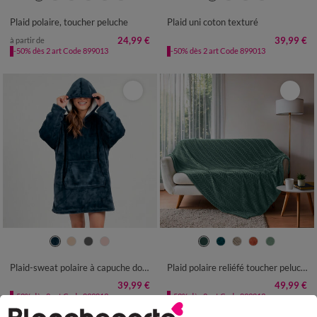
Plaid polaire, toucher peluche
Plaid uni coton texturé
24,99 €
39,99 €
à partir de
-50% dès 2 art Code 899013
-50% dès 2 art Code 899013
Plaid-sweat polaire à capuche doublé sherpa
Plaid polaire reliéfé toucher peluche
39,99 €
49,99 €
-50% dès 2 art Code 899013
-50% dès 2 art Code 899013