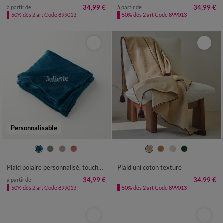
34,99 €
34,99 €
à partir de
à partir de
-50% dès 2 art Code 899013
-50% dès 2 art Code 899013
Personnalisable
Plaid polaire personnalisé, toucher peluche
Plaid uni coton texturé
34,99 €
34,99 €
à partir de
-50% dès 2 art Code 899013
-50% dès 2 art Code 899013