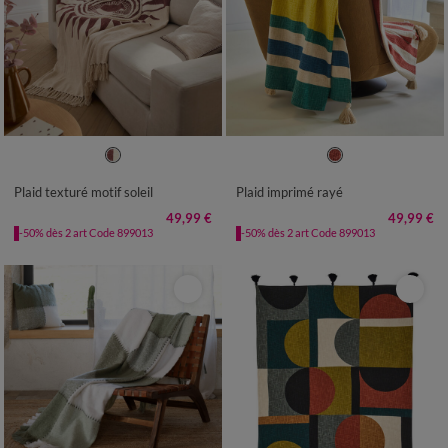
Plaid texturé motif soleil
Plaid imprimé rayé
49,99 €
49,99 €
-50% dès 2 art Code 899013
-50% dès 2 art Code 899013