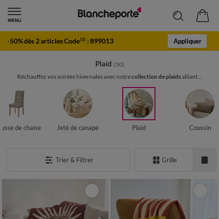
-50% dès 2 articles Code
:
899013
(1)
Appliquer
Plaid
(50)
Réchauffez vos soirées hivernales avec notre
collection de plaids
alliant...
usse de chaise
Jeté de canapé
Plaid
Coussin
Trier & Filtrer
Grille