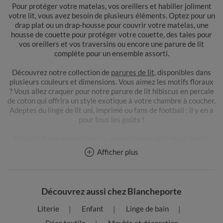
Pour protéger votre matelas, vos oreillers et habiller joliment
votre lit, vous avez besoin de plusieurs éléments. Optez pour un
drap plat ou un drap-housse pour couvrir votre matelas, une
housse de couette pour protéger votre couette, des taies pour
vos oreillers et vos traversins ou encore une parure de lit
complète pour un ensemble assorti.
Découvrez notre collection de
parures de lit
, disponibles dans
plusieurs couleurs et dimensions. Vous aimez les motifs floraux
? Vous allez craquer pour notre parure de lit hibiscus en percale
de coton qui offrira un style exotique à votre chambre à coucher.
Adeptes du linge de lit uni, imprimé ou fans de football : il y en a
pour tous les goûts !
Existe-t-il une sensation plus agréable que celle de se blottir
dans une douce et chaleureuse housse de couette après une
Afficher plus
journée éprouvante ? Blancheporte vous propose une collection
de
housses de couette
de qualité disponibles dans des couleurs
très tendance. Offrez un look raffiné à votre chambre en optant
pour une housse de couette unie en coton, disponible en couleur
Découvrez aussi chez Blancheporte
sable, taupe ou rose poudré. Nous vous conseillons également
une housse de couette unie en lin lavé. Optez pour le blanc ou le
Literie
Enfant
Linge de bain
beige pour un style épuré.