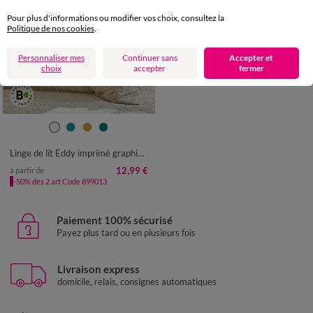
Pour plus d'informations ou modifier vos choix, consultez la
Politique de nos cookies
.
Personnaliser mes
Continuer sans
Accepter et
choix
accepter
fermer
Linge de lit Eddy imprimé graphique - coton 57 fils/cm²
12,99 €
à partir de
-50% dès 2 art Code 899013
Paiement 100% sécurisé
Payez plus tard ou en plusieurs fois
Livraison express
domicile, relais, consignes automatiques