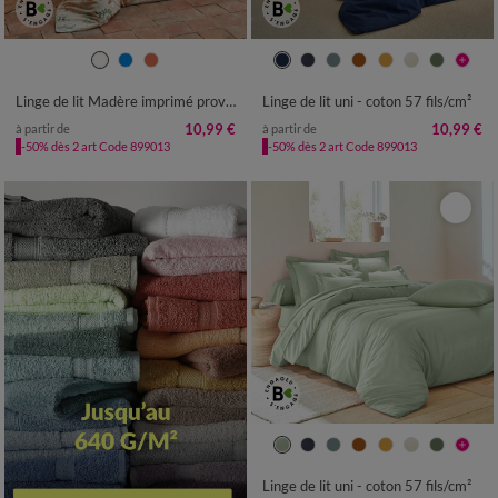
Linge de lit Madère imprimé provençal - en coton
Linge de lit uni - coton 57 fils/cm²
10,99 €
10,99 €
à partir de
à partir de
-50% dès 2 art Code 899013
-50% dès 2 art Code 899013
Linge de lit uni - coton 57 fils/cm²