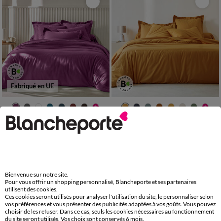
Fabriqué en UE
Linge de lit uni - flanelle 160 g/m²
Linge de lit uni - coton 57 fils/cm²
12,99 €
10,99 €
à partir de
à partir de
-50% dès 2 art Code 899013
-50% dès 2 art Code 899013
-50% dès 2 articles Code
:
899013
(1)
Appliquer
Bienvenue sur notre site.
Pour vous offrir un shopping personnalisé, Blancheporte et ses partenaires
utilisent des cookies.
Ces cookies seront utilisés pour analyser l'utilisation du site, le personnaliser selon
vos préférences et vous présenter des publicités adaptées à vos goûts. Vous pouvez
choisir de les refuser. Dans ce cas, seuls les cookies nécessaires au fonctionnement
du site seront utilisés. Vos choix sont conservés 6 mois.