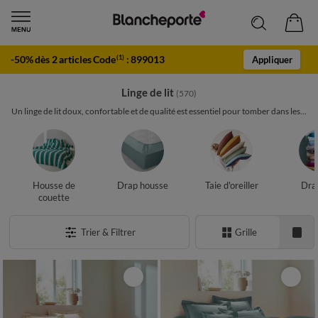
-50% dès 2 articles Code
:
899013
(1)
Appliquer
Linge de lit
(570)
Un linge de lit doux, confortable et de qualité est essentiel pour tomber dans les...
Housse de
Drap housse
Taie d'oreiller
Drap
couette
Trier & Filtrer
Grille