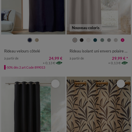
Nouveau coloris
Rideau velours côtelé
Rideau isolant uni envers polaire finition oeillets
24,99 €
29,99 €
*
à partir de
à partir de
+ 0,13 €
+ 0,13 €
-50% dès 2 art Code 899013