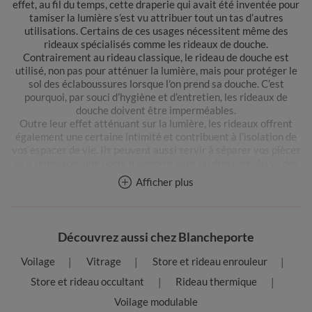
effet, au fil du temps, cette draperie qui avait été inventée pour
tamiser la lumière s’est vu attribuer tout un tas d’autres
utilisations. Certains de ces usages nécessitent même des
rideaux spécialisés comme les rideaux de douche.
Contrairement au rideau classique, le rideau de douche est
utilisé, non pas pour atténuer la lumière, mais pour protéger le
sol des éclaboussures lorsque l’on prend sa douche. C’est
pourquoi, par souci d’hygiène et d’entretien, les rideaux de
douche doivent être imperméables.
Outre leur effet atténuant sur la lumière, les rideaux offrent
également une certaine intimité et contribuent à l’isolation de
vos espaces de vie. Ils peuvent aussi servir à séparer vos pièces
ou à remplacer une porte d’armoire dans un dressing. Au vu des
nombreuses déclinaisons sous lesquelles les rideaux existent, il
Afficher plus
n’est pas difficile d’accorder ces derniers à votre intérieur. Que
vous préfériez une décoration colorée, originale et pleine de
motifs, ou une décoration sobre et élégante, vous dénicherez le
rideau parfait sur Blancheporte.
Découvrez aussi chez Blancheporte
Les différents types de rideaux
Voilage
Vitrage
Store et rideau enrouleur
Soucieux du détail depuis sa création, Blancheporte met un
Store et rideau occultant
Rideau thermique
point d’honneur à répondre aux demandes du plus grand nombre
Voilage modulable
de clients, quels qu’ils soient. Grâce à notre large éventail de