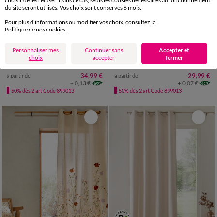
choisir de les refuser. Dans ce cas, seuls les cookies nécessaires au fonctionnement
du site seront utilisés. Vos choix sont conservés 6 mois.
Pour plus d'informations ou modifier vos choix, consultez la
Fabriqué en UE
Politique de nos cookies
.
Personnaliser mes
Continuer sans
Accepter et
choix
accepter
fermer
Rideau tamisant imprimé feuillage
Rideau bachette uni tamisant oeillets
34,99 €
29,99 €
à partir de
à partir de
+ 0,13 €
+ 0,07 €
-50% dès 2 art Code 899013
-50% dès 2 art Code 899013