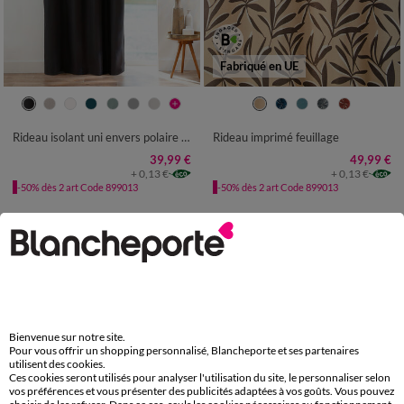
Fabriqué en UE
Rideau isolant uni envers polaire finition oeillets
Rideau imprimé feuillage
39,99 €
49,99 €
+ 0,13 €
+ 0,13 €
-50% dès 2 art Code 899013
-50% dès 2 art Code 899013
Bienvenue sur notre site.
Pour vous offrir un shopping personnalisé, Blancheporte et ses partenaires
utilisent des cookies.
Ces cookies seront utilisés pour analyser l'utilisation du site, le personnaliser selon
vos préférences et vous présenter des publicités adaptées à vos goûts. Vous pouvez