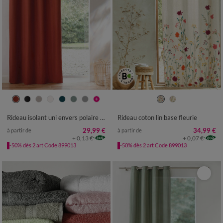
Rideau isolant uni envers polaire finition oeillets
Rideau coton lin base fleurie
29,99 €
34,99 €
à partir de
à partir de
+ 0,13 €
+ 0,07 €
-50% dès 2 art Code 899013
-50% dès 2 art Code 899013