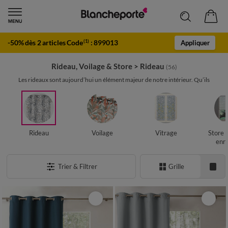
-50% dès 2 articles Code
:
899013
(1)
Appliquer
Rideau, Voilage & Store
>
Rideau
(56)
Les rideaux sont aujourd’hui un élément majeur de notre intérieur. Qu’ils
soient...
Rideau
Voilage
Vitrage
Store 
enro
Trier & Filtrer
Grille