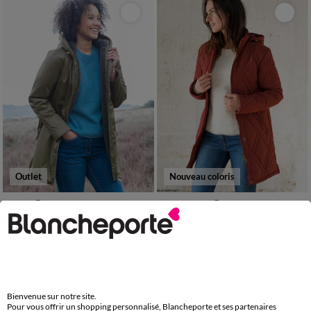
Outlet
Nouveau coloris
36
38
40
42
44
46
48
38
40
42
44
46
48
50
50
52
54
52
54
56
58
Parka imperméable fourrée, mi-longue
Parka matelassée microfibre
45,00 €
*
109,99 €
*
à partir de
à partir de
Bienvenue sur notre site.
Pour vous offrir un shopping personnalisé, Blancheporte et ses partenaires