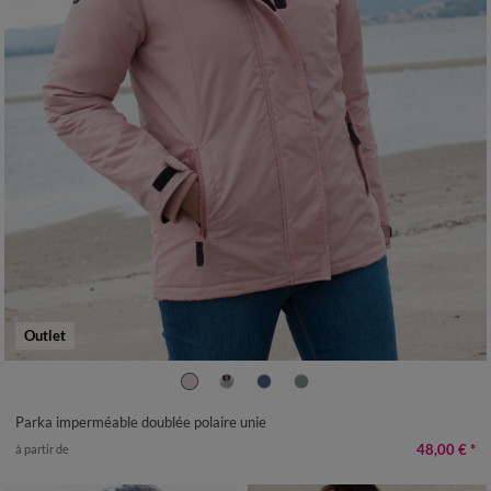
Outlet
38
40
42
44
46
48
50
52
54
56
Parka imperméable doublée polaire unie
48,00 €
*
à partir de