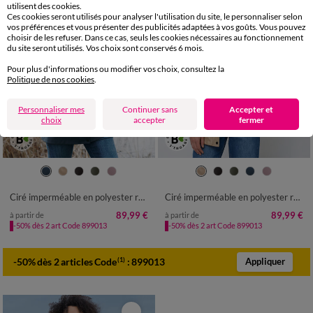
utilisent des cookies.
Ces cookies seront utilisés pour analyser l'utilisation du site, le personnaliser selon
vos préférences et vous présenter des publicités adaptées à vos goûts. Vous pouvez
choisir de les refuser. Dans ce cas, seuls les cookies nécessaires au fonctionnement
du site seront utilisés. Vos choix sont conservés 6 mois.
Pour plus d'informations ou modifier vos choix, consultez la
Politique de nos cookies
.
Personnaliser mes
Continuer sans
Accepter et
choix
accepter
fermer
36
38
40
42
44
46
48
36
38
40
42
44
46
48
50
52
54
50
52
54
Ciré imperméable en polyester recyclé(**)
Ciré imperméable en polyester recyclé(**)
89,99 €
89,99 €
à partir de
à partir de
-50% dès 2 art Code 899013
-50% dès 2 art Code 899013
-50% dès 2 articles Code
:
899013
(1)
Appliquer