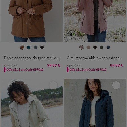
36
38
40
42
44
46
48
36
38
40
42
44
46
48
50
52
54
56
50
52
54
Parka déperlante doublée maille polaire
Ciré imperméable en polyester recyclé(**)
99,99 €
89,99 €
à partir de
à partir de
-50% dès 2 art Code 899013
-50% dès 2 art Code 899013