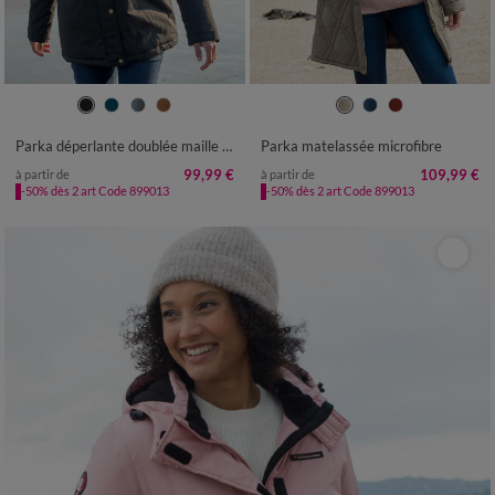
36
38
40
42
44
46
48
38
40
42
44
46
48
50
50
52
54
56
52
54
56
58
Parka déperlante doublée maille polaire
Parka matelassée microfibre
99,99 €
109,99 €
à partir de
à partir de
-50% dès 2 art Code 899013
-50% dès 2 art Code 899013