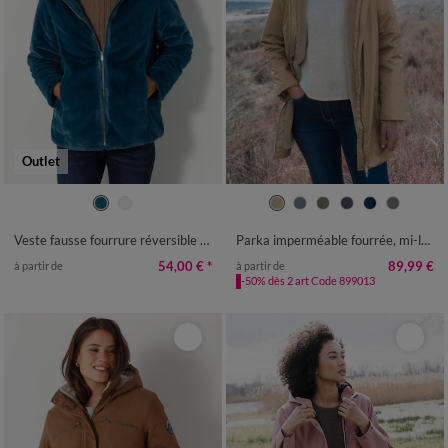
Outlet
36
38
40
42
44
46
48
36
38
40
42
44
46
48
50
52
54
50
52
54
Veste fausse fourrure réversible en doudoune
Parka imperméable fourrée, mi-longue
54,00 €
*
89,99 €
à partir de
à partir de
-50% dès 2 art Code 899013