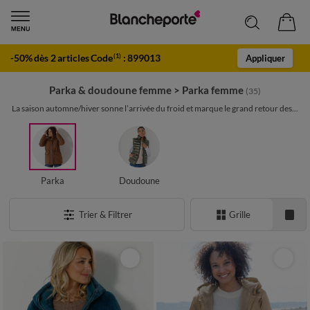
-50% dès 2 articles Code
:
899013
(1)
Appliquer
Parka & doudoune femme
>
Parka femme
(35)
La saison automne/hiver sonne l’arrivée du froid et marque le grand retour des...
Parka
Doudoune
Trier & Filtrer
Grille