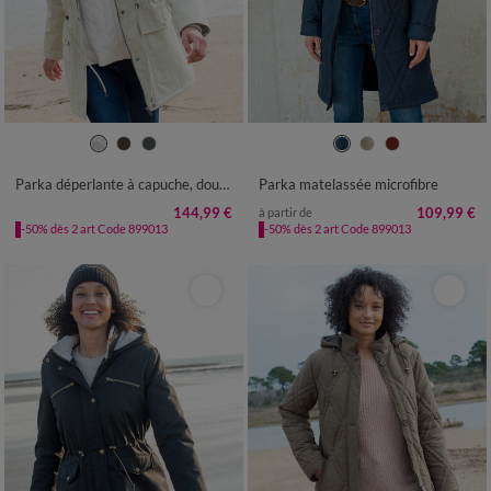
38
40
42
44
46
48
50
38
40
42
44
46
48
50
52
54
56
52
54
56
58
Parka déperlante à capuche, doublée polaire sherpa
Parka matelassée microfibre
144,99 €
109,99 €
à partir de
-50% dès 2 art Code 899013
-50% dès 2 art Code 899013