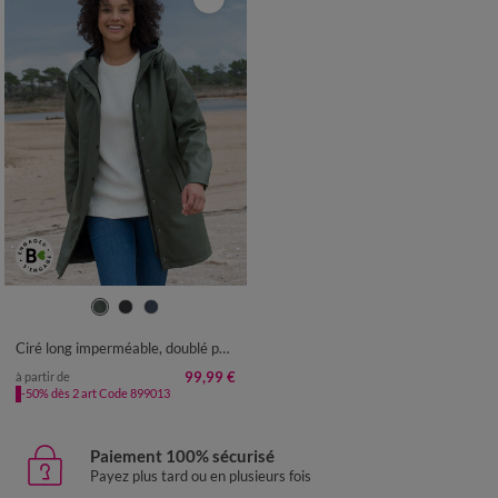
36
38
40
42
44
46
48
50
52
54
Ciré long imperméable, doublé polaire, polyester recyclé**
99,99 €
à partir de
-50% dès 2 art Code 899013
Paiement 100% sécurisé
Payez plus tard ou en plusieurs fois