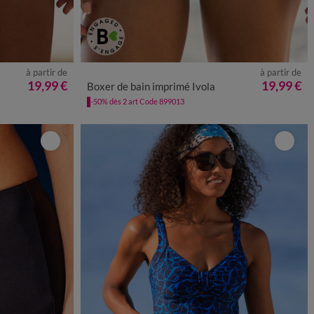
à partir de
à partir de
8
50
52
36
38
40
42
44
46
48
50
52
19,99 €
19,99 €
Boxer de bain imprimé Ivola
-50% dès 2 art Code 899013