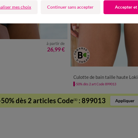
aliser mes choix
Continuer sans accepter
Accepter et
à partir de
26,99 €
38
40
42
44
46
48
50
5
Culotte de bain taille haute Lokia - forme m
-50% dès 2 art Code 899013
-50% dès 2 articles Code
:
899013
(1)
Appliquer