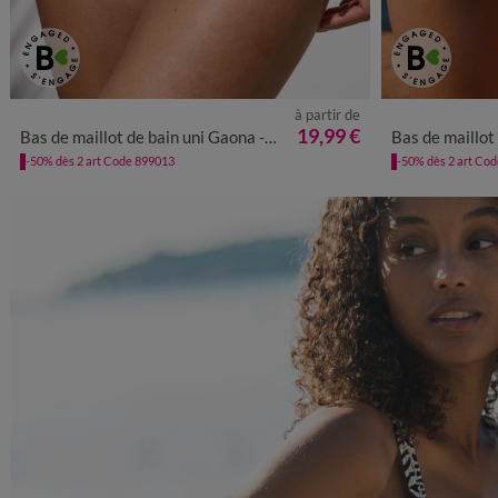
à partir de
36
38
40
42
44
46
48
50
36
38
19,99 €
Bas de maillot de bain uni Gaona - forme maxi
Bas de maillot de bai
-50% dès 2 art Code 899013
-50% dès 2 art Co