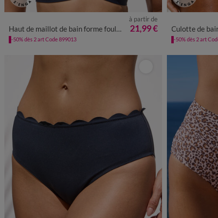
à partir de
36
38
40
42
44
46
48
50
38
40
21,99 €
Haut de maillot de bain forme foulard Gaona - sans armatures
Culotte de bai
-50% dès 2 art Code 899013
-50% dès 2 art Co