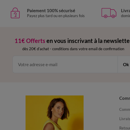
Paiement 100% sécurisé
Livr
Payez plus tard ou en plusieurs fois
domic
11€ Offerts
en vous inscrivant à la newslette
dès 20€ d’achat
-
conditions dans votre email de confirmation
Ok
Com
Comma
Livrai
Retour