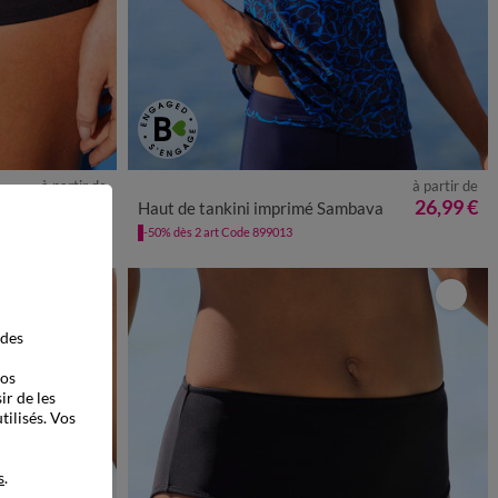
à partir de
à partir de
8
50
52
38
40
42
44
46
48
50
52
54
19,99 €
26,99 €
Haut de tankini imprimé Sambava
-50% dès 2 art Code 899013
 des
vos
ir de les
tilisés. Vos
s
.