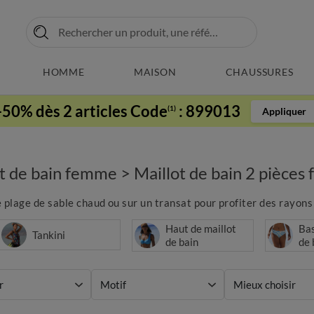
HOMME
MAISON
CHAUSSURES
-50% dès 2 articles Code
:
899013
(1)
Appliquer
ot de bain femme
>
Maillot de bain 2 pièce
 plage de sable chaud ou sur un transat pour profiter des rayons d
Haut de maillot
Bas
Tankini
de bain
de 
r
Motif
Mieux choisir