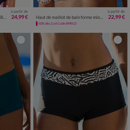
à partir de
à partir de
24,99 €
22,99 €
iseur
Haut de maillot de bain forme minimiseur imprimé Tahona - avec armatures
-50% dès 2 art Code 899013