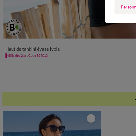
Personn
38
40
42
44
46
48
50
52
Haut de tankini évasé Ivola
-50% dès 2 art Code 899013