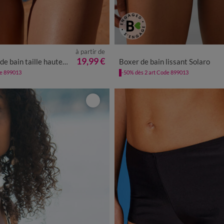
à partir de
40
42
44
46
48
50
52
36
38
40
42
44
46
4
19,99 €
n taille haute imprimé Tahona
Boxer de bain lissant Solaro
de 899013
-50% dès 2 art Code 899013