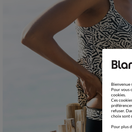
Bienvenue s
Pour vous o
cookies.
Ces cookies 
préférences
refuser. Da
choix sont 
Pour plus d