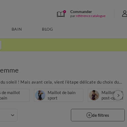
Commander
par
référence catalogue
BAIN
BLOG
s femme
u soleil ! Mais avant cela, vient l’étape délicate du choix du...
 de maillot
Maillot de bain
Maillot de ba
bain
sport
post-opérato
de filtres