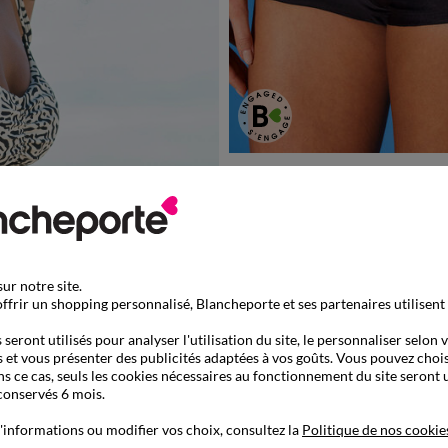
36
38
40
42
44
46
4
Boxer de bain lissant Solaro
-50% dès 2 art Code 899013
ur notre site.
ffrir un shopping personnalisé, Blancheporte et ses partenaires utilisent
seront utilisés pour analyser l'utilisation du site, le personnaliser selon 
 et vous présenter des publicités adaptées à vos goûts. Vous pouvez chois
ns ce cas, seuls les cookies nécessaires au fonctionnement du site seront u
conservés 6 mois.
'informations ou modifier vos choix, consultez la
Politique de nos cookie