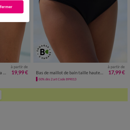
 fermer
à partir de
à partir de
2
54
56
58
38
40
42
44
46
48
50
52
19,99 €
17,99 €
axi
Bas de maillot de bain taille haute uni Solaro
-50% dès 2 art Code 899013