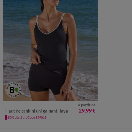
à partir de
38
40
42
44
46
48
50
52
29,99 €
Haut de tankini uni gainant Ilaya
-50% dès 2 art Code 899013