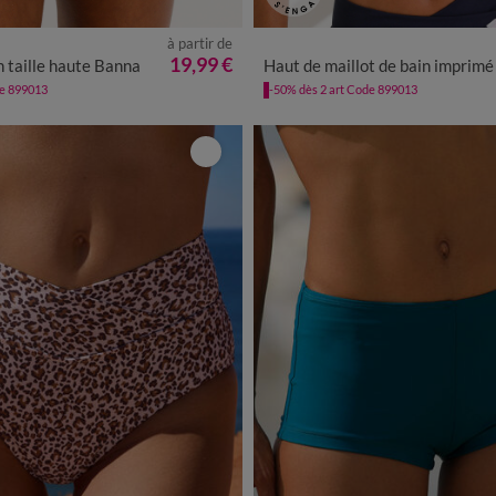
à partir de
42
44
46
48
50
52
54
19,99 €
n taille haute Banna
Haut de maillot de bain imprimé Banna avec armatures flexibles - forme minim
de 899013
-50% dès 2 art Code 899013