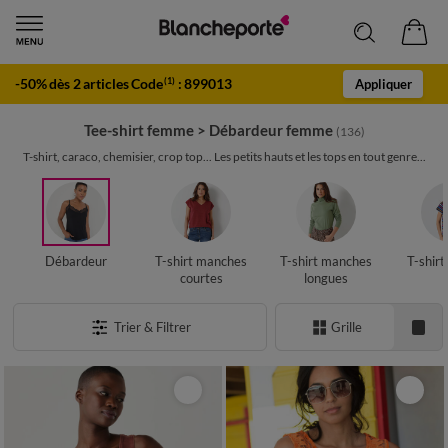
-50% dès 2 articles Code
:
899013
(1)
Appliquer
Tee-shirt femme
>
Débardeur femme
(136)
T-shirt, caraco, chemisier, crop top... Les petits hauts et les tops en tout genre...
Débardeur
T-shirt manches
T-shirt manches
T-shir
courtes
longues
Trier & Filtrer
Grille