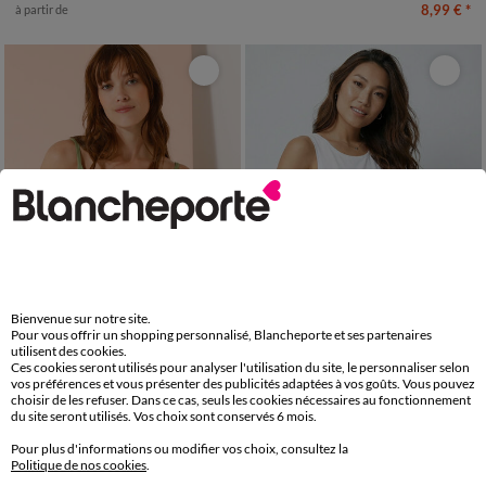
8,99 €
*
à partir de
Bienvenue sur notre site.
Pour vous offrir un shopping personnalisé, Blancheporte et ses partenaires
utilisent des cookies.
Ces cookies seront utilisés pour analyser l'utilisation du site, le personnaliser selon
34/36
38/40
42/44
46/48
34/36
38/40
42/44
46/48
vos préférences et vous présenter des publicités adaptées à vos goûts. Vous pouvez
choisir de les refuser. Dans ce cas, seuls les cookies nécessaires au fonctionnement
50
52
54
56
50
52
54
Débardeur fines bretelles uni, coton bio**
Débardeur larges bretelles uni
du site seront utilisés. Vos choix sont conservés 6 mois.
LES MOINS CHERS
LES MOINS CHERS
Pour plus d'informations ou modifier vos choix, consultez la
7,99 €
*
8,99 €
*
à partir de
à partir de
Politique de nos cookies
.