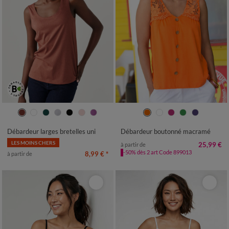
34/36
38/40
42/44
46/48
34/36
38/40
42/44
46/48
50
52
54
50
52
54
Débardeur larges bretelles uni
Débardeur boutonné macramé
LES MOINS CHERS
25,99 €
à partir de
-50% dès 2 art Code 899013
8,99 €
*
à partir de