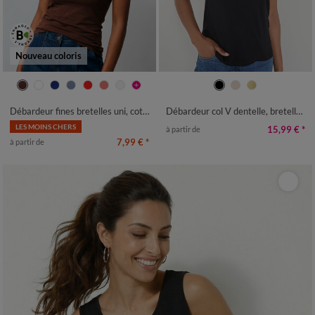
Nouveau coloris
34/36
38/40
42/44
46/48
34/36
38/40
42/44
46/48
50
52
54
56
50
52
54
Débardeur fines bretelles uni, coton bio**
Débardeur col V dentelle, bretelles réglables
LES MOINS CHERS
15,99 €
*
à partir de
7,99 €
*
à partir de