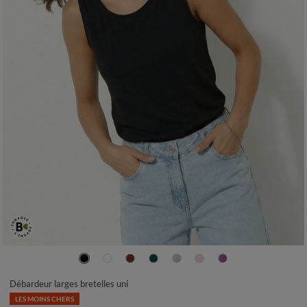
34/36
38/40
42/44
46/48
50
52
54
Débardeur larges bretelles uni
LES MOINS CHERS