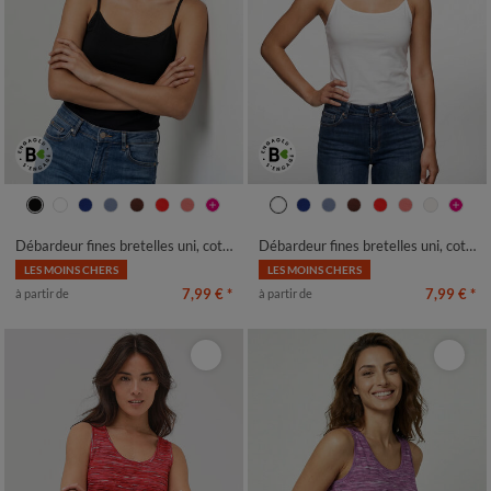
34/36
38/40
42/44
46/48
34/36
38/40
42/44
46/48
50
52
54
56
50
52
54
56
Débardeur fines bretelles uni, coton bio**
Débardeur fines bretelles uni, coton bio**
LES MOINS CHERS
LES MOINS CHERS
7,99 €
*
7,99 €
*
à partir de
à partir de