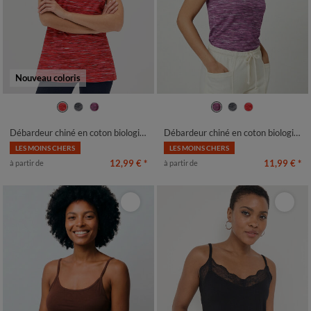
Nouveau coloris
34/36
38/40
42/44
46/48
34/36
38/40
42/44
46/48
50
52
54
50
52
54
Débardeur chiné en coton biologique(**)
Débardeur chiné en coton biologique(**)
LES MOINS CHERS
LES MOINS CHERS
12,99 €
*
11,99 €
*
à partir de
à partir de