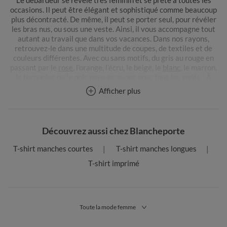
Le débardeur se révèle très féminin et se prête à toutes les
occasions. Il peut être élégant et sophistiqué comme beaucoup
plus décontracté. De même, il peut se porter seul, pour révéler
les bras nus, ou sous une veste. Ainsi, il vous accompagne tout
autant au travail que dans vos vacances. Dans nos rayons,
retrouvez-le dans une multitude de coupes, de textiles et de
couleurs différentes. Avec ou sans motifs, du gris au rouge en
passant par le
rose
, l’orange, l’écru, le beige, le
blanc
, le marron,
le turquoise ou le noir, nous en avons pour tous les goûts ! À
sequins, brodés ou en dentelle, à motifs imprimés, floraux ou
Afficher plus
animaliers, vous allez adorer nos débardeurs !
Autre avantage : le débardeur pour femmes associe modernité
et confort. Il offre une vaste aisance de mouvements, que vous
Découvrez aussi chez Blancheporte
ayez un style classique, chic, casual ou plus rock. Pour toutes
ces raisons, il est un incontournable à avoir dans votre garde-
T-shirt manches courtes
T-shirt manches longues
robe. Libre à vous ensuite de l’assembler avec une jupe et une
T-shirt imprimé
paire de collants ou un pantalon. Le débardeur est une tenue
idéale, tant pour une soirée glamour que pour une virée entre
copines. Chic ou bohème, il se décline à l’infini.
Enfin, si le débardeur se caractérise par le fait qu’il laisse les
Toute la mode femme
bras totalement visibles, il peut en revanche afficher de
nombreuses coupes. Avec de fines bretelles ou de style « Marcel