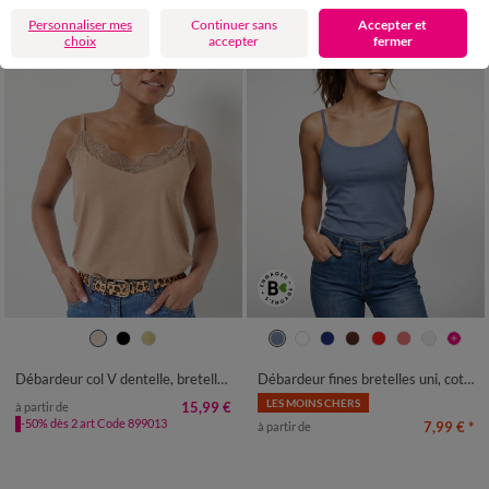
Personnaliser mes
Continuer sans
Accepter et
choix
accepter
fermer
34/36
38/40
42/44
46/48
34/36
38/40
42/44
46/48
50
52
54
50
52
54
56
Débardeur col V dentelle, bretelles réglables
Débardeur fines bretelles uni, coton bio**
LES MOINS CHERS
15,99 €
à partir de
-50% dès 2 art Code 899013
7,99 €
*
à partir de