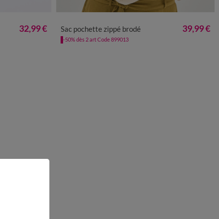
TU
32,99 €
39,99 €
Sac pochette zippé brodé
-50% dès 2 art Code 899013