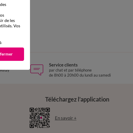
 des
vos
ir de les
tilisés. Vos
s
.
 fermer
Service clients
 Relay
par chat et par téléphone
de 8h00 à 20h00 du lundi au samedi
Téléchargez l’application
En savoir +