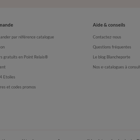
mande
Aide & conseils
nder par référence catalogue
Contactez-nous
son
Questions fréquentes
s gratuits en Point Relais®
Le blog Blancheporte
ent
Nos e-catalogues à consul
4 Etoiles
fres et codes promos