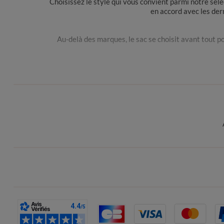
Choisissez le style qui vous convient parmi notre sél
en accord avec les der
Au-delà des marques, le sac se choisit avant tout 
Les mamans optent avant tout pour la fonctionnalité en
deux une totale liberté de mouvement. Besoin d’un sa
des dernières nouveautés en matière de mode ! P
À la recherche d’un sac à main pour une soirée festi
Pas question d’utiliser le même sac p
Un jean slim, des boots Chelsea et une besace en cuir
Un sac rond peut
Pour aller au bureau, on s’oriente vers des sacs à mai