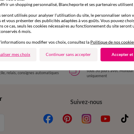
ffrir un shopping personnalisé, Blancheporte et ses partenaires utilisent
seront utilisés pour analyser l'utilisation du site, le personnaliser selon 
 et vous présenter des publicités adaptées à vos goûts. Vous pouvez chois
ns ce cas, seuls les cookies nécessaires au fonctionnement du site seront u
conservés 6 mois.
'informations ou modifier vos choix, consultez la
Politique de nos cookie
aliser mes choix
Continuer sans accepter
Accepter et
Retours gratuits
aison express
sous 30 jours avec Mondial
ile, relais, consignes automatiques
uniquement
r
Suivez-nous