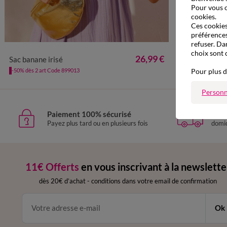
Pour vous o
cookies.
Ces cookies 
préférences
refuser. Da
choix sont 
TU
26,99 €
Sac banane irisé
Pour plus d
-50% dès 2 art Code 899013
Personn
Paiement 100% sécurisé
Livr
Payez plus tard ou en plusieurs fois
domic
11€ Offerts
en vous inscrivant à la newslette
dès 20€ d’achat
-
conditions dans votre email de confirmation
Ok