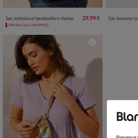
TU
29,99 €
Sac matelassé bandoulière chaîne
Sac-banane ra
-50% dès 2 art Code 899013
Bienvenue s