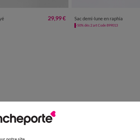
TU
TU
29,99 €
yé
Sac demi-lune en raphia
-50% dès 2 art Code 899013
ur notre site.