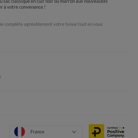
Du sac classique en cuir noir ou marron aux nouveautés
er à votre convenance !
erie complète agréablement votre tenue tout en vous
as du sac à dos ou du sac bandoulière qui laissent tous
s pour parcourir les rues commerçantes à la recherche
également opter pour un sac suédine à franges, à
 modèle plus petit. La pochette noire ou le sac avec
s
c compatible avec son style du moment.
du coude pour une allure encore plus hype et féminine.
ourbes agréables.
France
ssible de résister au sac à bandoulière imprimé peau de