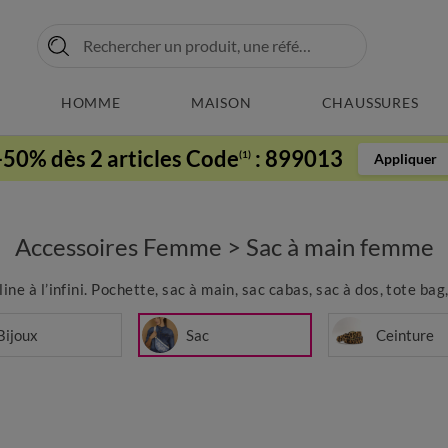
HOMME
MAISON
CHAUSSURES
-50% dès 2 articles Code
:
899013
(1)
Appliquer
Accessoires Femme
>
Sac à main femme
ne à l’infini. Pochette, sac à main, sac cabas, sac à dos, tote bag
Bijoux
Sac
Ceinture