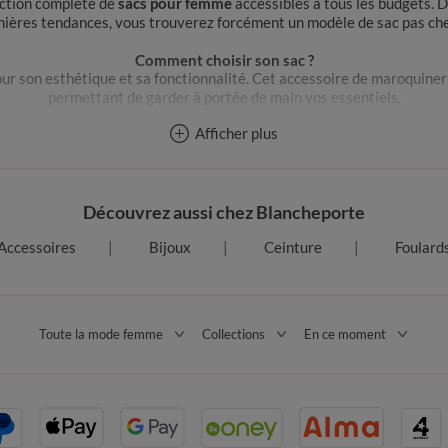
ection complète de
sacs pour femme
accessibles à tous les budgets. 
nières tendances, vous trouverez forcément un modèle de sac pas ch
Comment choisir son sac ?
pour son esthétique et sa fonctionnalité. Cet accessoire de maroquin
permettant de garder à portée de main vos essentiels.
Afficher plus
 misant sur un sac pratique facile à porter tous les jours. C’est le c
c pour une virée shopping ? Rien de tel qu’un tote bag ou un sac caba
our ajouter une touche folk à votre tenue de citadine, vous pouvez 
bandoulière.
Découvrez aussi chez Blancheporte
ve ? On quitte le
sac pour femme
grand format pour s’orienter vers un
Accessoires
Bijoux
Ceinture
Foulard
strass complète idéalement votre tenue de soirée.
Quel sac privilégier selon sa tenue ?
our toutes vos tenues ! Composer son look, c’est aussi choisir un sa
Toute la mode femme
Collections
En ce moment
Quel sac pour un look casual ?
 : votre look citadin est prêt. Portez votre sac à la main ou au creux 
 également apporter une touche de douceur à votre tenue avec ses c
Quel sac pour une tenue working girl ?
n plus rigides. Ils offrent un maintien parfait et une allure chic. Impo