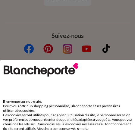
Suivez-nous
Commande
Commander par référence catalogue
Livraison
Bienvenue sur notre site.
Retours gratuits en Point Relais®
Pour vous offrir un shopping personnalisé, Blancheporte et ses partenaires
utilisent des cookies.
Paiement
Ces cookies seront utilisés pour analyser l'utilisation du site, le personnaliser selon
vos préférences et vous présenter des publicités adaptées à vos goûts. Vous pouvez
Carte 4 Etoiles
choisir de les refuser. Dans ce cas, seuls les cookies nécessaires au fonctionnement
du site seront utilisés. Vos choix sont conservés 6 mois.
(1) Offres et codes promos