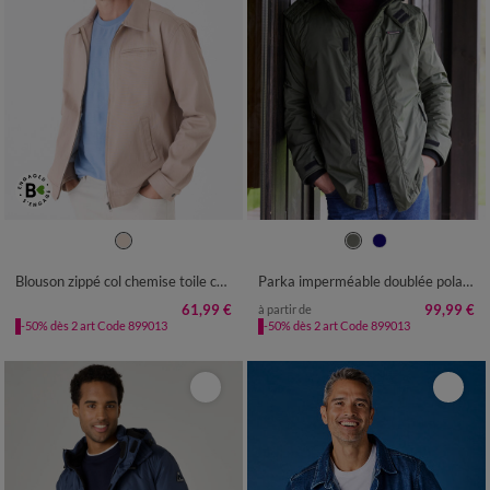
M
L
XL
XXL
3XL
4XL
5XL
S
M
L
XL
XXL
3XL
4XL
Blouson zippé col chemise toile canvas
Parka imperméable doublée polaire à capuche
61,99 €
99,99 €
à partir de
-50% dès 2 art Code 899013
-50% dès 2 art Code 899013