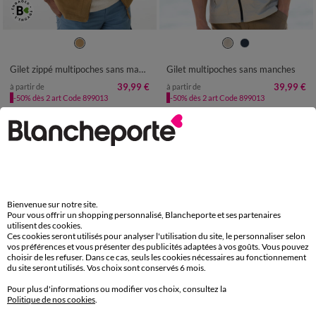
M
L
XL
XXL
3XL
4XL
5XL
M
L
XL
XXL
3XL
4XL
5XL
6XL
Gilet zippé multipoches sans manches en toile ripstop
Gilet multipoches sans manches
39,99 €
39,99 €
à partir de
à partir de
-50% dès 2 art Code 899013
-50% dès 2 art Code 899013
Paiement 100% sécurisé
Payez plus tard ou en plusieurs fois
Livraison express
Bienvenue sur notre site.
domicile, relais, consignes automatiques
Pour vous offrir un shopping personnalisé, Blancheporte et ses partenaires
utilisent des cookies.
Ces cookies seront utilisés pour analyser l'utilisation du site, le personnaliser selon
Retours gratuits
vos préférences et vous présenter des publicités adaptées à vos goûts. Vous pouvez
sous 30 jours avec Mondial Relay uniquement
choisir de les refuser. Dans ce cas, seuls les cookies nécessaires au fonctionnement
du site seront utilisés. Vos choix sont conservés 6 mois.
Service clients
Pour plus d'informations ou modifier vos choix, consultez la
Politique de nos cookies
.
par chat et par téléphone
de 8h00 à 20h00 du lundi au samedi