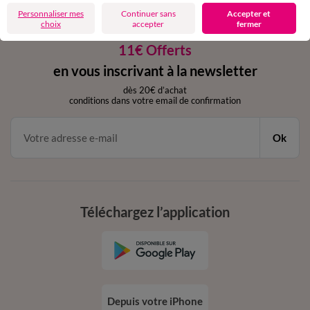
Personnaliser mes
Continuer sans
Accepter et
choix
accepter
fermer
11€ Offerts
en vous inscrivant à la newsletter
dès 20€ d’achat
conditions dans votre email de confirmation
Ok
Téléchargez l’application
Depuis votre iPhone