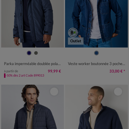
Outlet
S
M
L
XL
XXL
3XL
4XL
XL
XXL
3XL
4XL
5XL
Parka imperméable doublée polaire à capuche
Veste worker boutonnée 3 poches jean coton
99,99 €
33,00 €
*
à partir de
-50% dès 2 art Code 899013