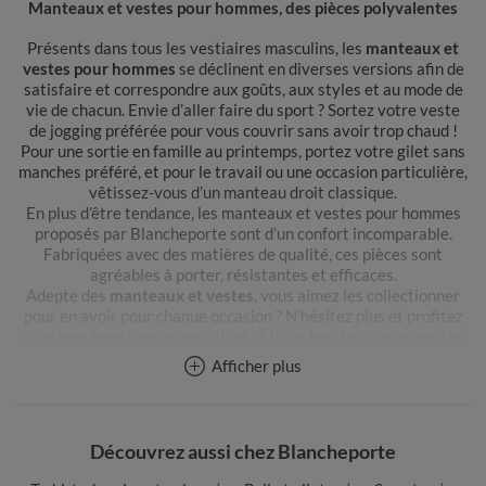
Manteaux et vestes pour hommes, des pièces polyvalentes
Présents dans tous les vestiaires masculins, les
manteaux et
vestes pour hommes
se déclinent en diverses versions afin de
satisfaire et correspondre aux goûts, aux styles et au mode de
vie de chacun. Envie d’aller faire du sport ? Sortez votre veste
de jogging préférée pour vous couvrir sans avoir trop chaud !
Pour une sortie en famille au printemps, portez votre gilet sans
manches préféré, et pour le travail ou une occasion particulière,
vêtissez-vous d’un manteau droit classique.
En plus d’être tendance, les manteaux et vestes pour hommes
proposés par Blancheporte sont d’un confort incomparable.
Fabriquées avec des matières de qualité, ces pièces sont
agréables à porter, résistantes et efficaces.
Adepte des
manteaux et vestes
, vous aimez les collectionner
pour en avoir pour chaque occasion ? N’hésitez plus et profitez
de pièces tendance et agréables. À la recherche du manteau ou
de la veste qui saura vous accompagner dans toutes les
Afficher plus
situations ? Aventurez-vous parmi notre collection de manteaux
et vestes de qualité pour une durabilité optimale.
Comment choisir la veste ou le manteau homme idéal ?
Découvrez aussi chez Blancheporte
Incontournables des vêtements pour hommes, les
vestes et