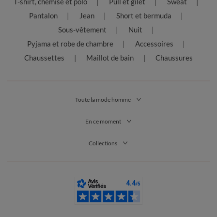
T-shirt, chemise et polo
Pull et gilet
Sweat
manteaux
existent dans de nombreuses versions, plus ou moins
isolantes, avec ou sans manches, à capuche ou non, le choix peut
Pantalon
Jean
Short et bermuda
parfois être difficile. Pour cela, Blancheporte vous donne
Sous-vêtement
Nuit
quelques conseils afin de faire le meilleur choix plus
sereinement.
Pyjama et robe de chambre
Accessoires
Chaussettes
Maillot de bain
Chaussures
Quel modèle privilégier ?
Lorsqu’il s’agit de choisir le style
de veste ou manteau homme
que vous voulez acheter, le premier critère à prendre en compte
concerne vos goûts personnels. En effet, pour ce genre d’achat,
Toute la mode homme
on se réfère souvent à ce que l’on porte habituellement. Chez
Blancheporte, vous aurez le choix entre différentes couleurs,
En ce moment
formes et matières de vestes et manteaux homme.
La couleur est un détail très important, en effet certaines
couleurs sont plus difficiles à associer que d’autres. Ainsi, si
Collections
vous souhaitez un manteau pour tous les jours, privilégiez des
tons neutres comme le noir, le beige ou le marron. En revanche,
si vous aimez changer régulièrement de manteau pour l’assortir
à d’autres éléments de votre tenue, libre à vous de choisir un
modèle plus coloré. Cependant, notez qu’en fonction de votre
carnation et de la couleur de vos yeux ou de vos cheveux,
certaines couleurs vous correspondent mieux que d’autres. En