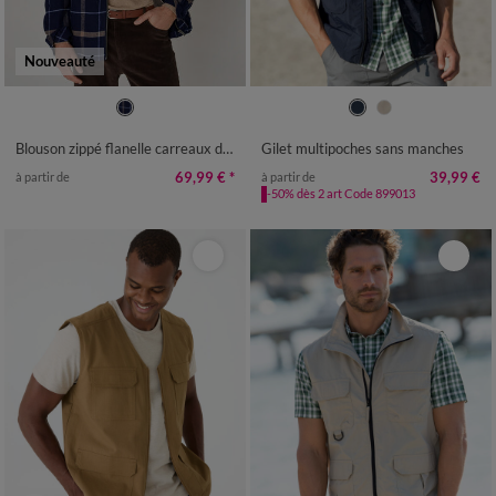
Nouveauté
M
L
XL
XXL
3XL
4XL
M
L
XL
XXL
3XL
4XL
5XL
6XL
Blouson zippé flanelle carreaux doublure sherpa
Gilet multipoches sans manches
69,99 €
*
39,99 €
à partir de
à partir de
-50% dès 2 art Code 899013