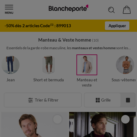
-50% dès 2 articles Code
:
899013
(1)
Appliquer
Manteau & Veste homme
(10)
Essentiels de la garde-robe masculine, les
manteaux et vestes homme
sont les...
Jean
Short et bermuda
Manteau et
Sous-vêtemen
veste
Trier & Filtrer
Grille