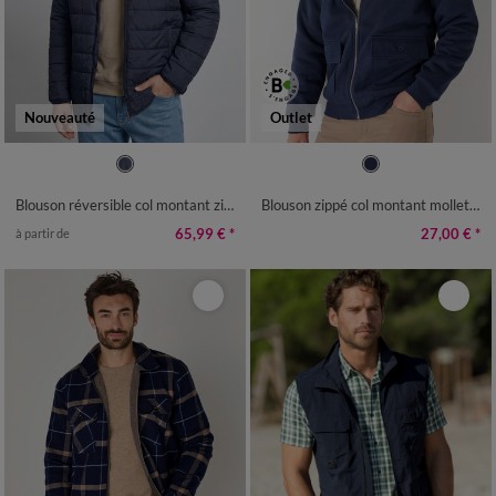
Nouveauté
Outlet
M
L
XL
XXL
3XL
4XL
M
L
XL
XXL
3XL
4XL
Blouson réversible col montant zippé
Blouson zippé col montant molleton doublé sherpa
65,99 €
*
27,00 €
*
à partir de