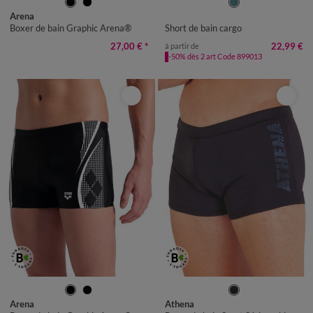
40
42
44
46
48
50
52
36/38
40/42
44/46
48/50
Arena
52/54
56/58
60/62
Boxer de bain Graphic Arena®
Short de bain cargo
27,00 €
*
22,99 €
à partir de
-50% dès 2 art Code 899013
40
42
44
46
48
50
52
S
M
L
XL
XXL
XXXL
Arena
Athena