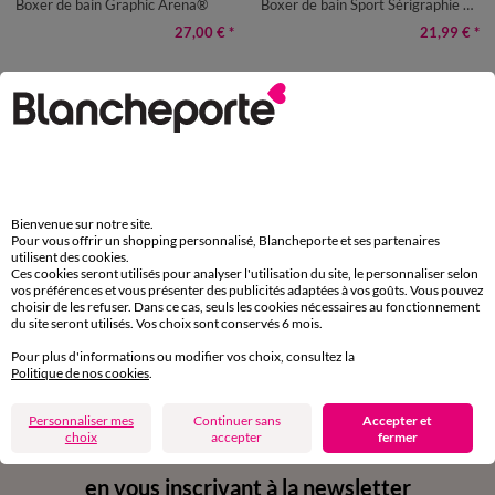
Boxer de bain Graphic Arena®
Boxer de bain Sport Sérigraphie Athena®
27,00 €
*
21,99 €
*
Paiement 100% sécurisé
Payez plus tard ou en plusieurs fois
Livraison express
domicile, relais, consignes automatiques
Bienvenue sur notre site.
Pour vous offrir un shopping personnalisé, Blancheporte et ses partenaires
utilisent des cookies.
Retours gratuits
Ces cookies seront utilisés pour analyser l'utilisation du site, le personnaliser selon
sous 30 jours avec Mondial Relay uniquement
vos préférences et vous présenter des publicités adaptées à vos goûts. Vous pouvez
choisir de les refuser. Dans ce cas, seuls les cookies nécessaires au fonctionnement
du site seront utilisés. Vos choix sont conservés 6 mois.
Service clients
par chat et par téléphone
Pour plus d'informations ou modifier vos choix, consultez la
de 8h00 à 20h00 du lundi au samedi
Politique de nos cookies
.
Personnaliser mes
Continuer sans
Accepter et
choix
accepter
fermer
11€ Offerts
en vous inscrivant à la newsletter