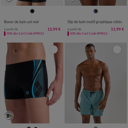
36/38
40/42
44/46
48/50
36/38
40/42
44/46
48/50
52/54
56/58
60/62
64/66
52/54
56/58
60/62
64/66
Boxer de bain uni noir
Slip de bain motif graphique côtés
68/70
68/70
12,99 €
11,99 €
à partir de
à partir de
-50% dès 2 art Code 899013
-50% dès 2 art Code 899013