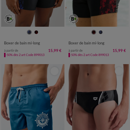
36/38
40/42
44/46
48/50
36/38
40/42
44/46
48/50
52/54
56/58
60/62
64/66
52/54
56/58
60/62
64/66
Boxer de bain mi-long
Boxer de bain mi-long
68/70
68/70
15,99 €
15,99 €
à partir de
à partir de
-50% dès 2 art Code 899013
-50% dès 2 art Code 899013