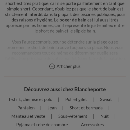
short est très pratique, car il se porte parfaitement en tant que
simple short. Cependant, n’oubliez pas que le short de bain est
strictement interdit dans la plupart des piscines publiques, pour
des raisons d’hygiène. Le
boxer de bain
est lui aussi très
apprécié par les hommes, car il représente le juste milieu entre
le short de bain et le slip de bain.
Vous l’aurez compris, pour se détendre sur la plage ou se
promener, le short de bain trouve toujours sa place. Nous vous
recommandons tout de même de déterminer quelle sera
l’utilisation principale de votre maillot (pour faire de la natation,
pour faire un sport aquatique, pour bronzer autour de la piscine
Afficher plus
familiale...) afin de choisir un modèle approprié.
Quels sont les maillots de bain homme que nous vous
recommandons ?
Découvrez aussi chez Blancheporte
Pour aller dans une piscine publique, nous vous conseillons de
porter un maillot de bain pour la natation. Spécialement étudié
T-shirt, chemise et polo
Pull et gilet
Sweat
pour nager, vous profiterez de toutes les performances de ce
maillot de bain. Pour passer du temps autour d’une piscine
Pantalon
Jean
Short et bermuda
privée ou à la mer, du beach-volley ou juste pour bronzer sur la
Manteau et veste
Sous-vêtement
Nuit
plage, vous pourrez choisir entre le short de bain, le boxer de
bain et le slip de bain. Pour vos activités aquatiques, ces
Pyjama et robe de chambre
Accessoires
maillots de bain seront idéaux pour vous accompagner pendant