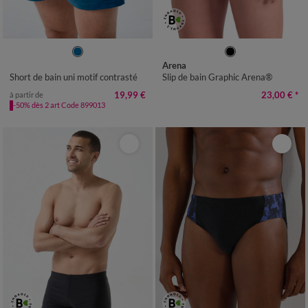
36/38
40/42
44/46
48/50
40
42
44
46
48
50
52
Arena
52/54
56/58
60/62
Short de bain uni motif contrasté
Slip de bain Graphic Arena®
19,99 €
23,00 €
*
à partir de
-50% dès 2 art Code 899013