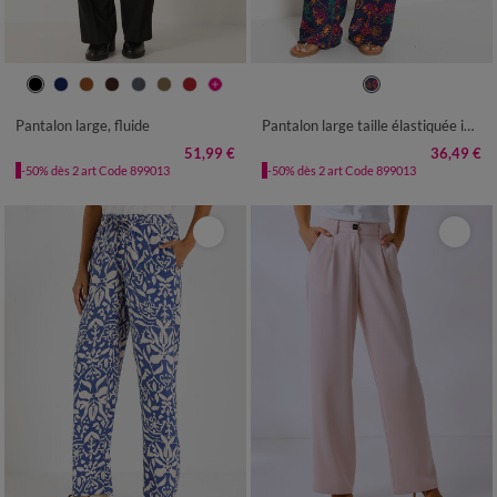
36
38
40
42
44
46
48
36
38
40
42
44
46
48
50
52
54
50
52
54
Pantalon large, fluide
Pantalon large taille élastiquée imprimé soleil, crépon fluide
51,99 €
36,49 €
-50% dès 2 art Code 899013
-50% dès 2 art Code 899013