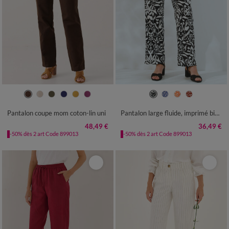
36
38
40
42
44
46
48
36
38
40
42
44
46
48
50
52
54
50
52
54
56
Pantalon coupe mom coton-lin uni
Pantalon large fluide, imprimé bicolore
48,49 €
36,49 €
-50% dès 2 art Code 899013
-50% dès 2 art Code 899013