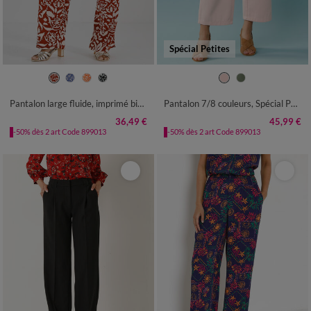
Spécial Petites
36
38
40
42
44
46
48
34
36
38
40
42
44
46
50
52
54
56
48
50
52
Pantalon large fluide, imprimé bicolore
Pantalon 7/8 couleurs, Spécial Petite
36,49 €
45,99 €
-50% dès 2 art Code 899013
-50% dès 2 art Code 899013