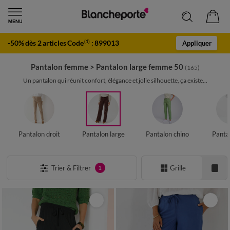
-50% dès 2 articles Code
:
899013
(1)
Appliquer
Pantalon femme
>
Pantalon large femme 50
(165)
Un pantalon qui réunit confort, élégance et jolie silhouette, ça existe...
Pantalon droit
Pantalon large
Pantalon chino
Panta
Trier & Filtrer
Grille
1