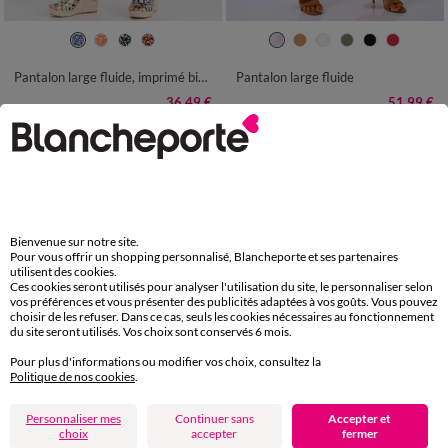
36
38
40
42
44
46
48
36
38
40
42
44
46
48
50
52
54
56
50
52
54
Pantalon large fluide, imprimé bicolore
Pantalon large fluide
36,49 €
51,99 €
-50% dès 2 art Code 899013
-50% dès 2 art Code 899013
Bienvenue sur notre site.
Pour vous offrir un shopping personnalisé, Blancheporte et ses partenaires
utilisent des cookies.
Ces cookies seront utilisés pour analyser l'utilisation du site, le personnaliser selon
vos préférences et vous présenter des publicités adaptées à vos goûts. Vous pouvez
choisir de les refuser. Dans ce cas, seuls les cookies nécessaires au fonctionnement
du site seront utilisés. Vos choix sont conservés 6 mois.
Pour plus d'informations ou modifier vos choix, consultez la
Politique de nos cookies
.
Nouveau coloris
Personnaliser mes
Continuer sans
Accepter et
choix
accepter
fermer