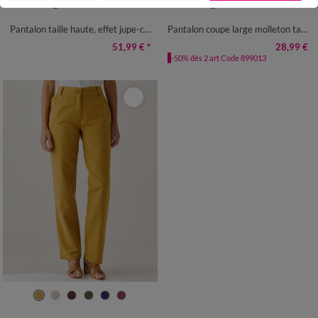
36
38
40
42
44
46
48
34/36
38/40
42/44
46/48
50
52
54
50
52
54
Pantalon taille haute, effet jupe-culotte
Pantalon coupe large molleton taille élastiquée
51,99 €
*
28,99 €
-50% dès 2 art Code 899013
36
38
40
42
44
46
48
50
52
54