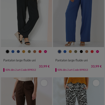
36
38
40
42
44
46
48
36
38
40
42
44
46
48
50
52
54
50
52
54
Pantalon large fluide uni
Pantalon large fluide uni
33,99 €
33,99 €
-50% dès 2 art Code 899013
-50% dès 2 art Code 899013