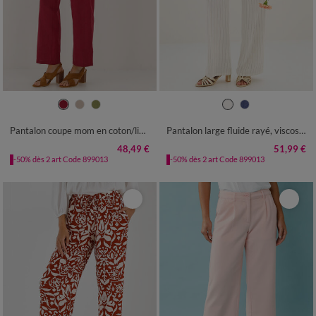
36
38
40
42
44
46
48
36
38
40
42
44
46
48
50
52
54
50
52
54
Pantalon coupe mom en coton/lin, taille élastiquée
Pantalon large fluide rayé, viscose-lin
48,49 €
51,99 €
-50% dès 2 art Code 899013
-50% dès 2 art Code 899013