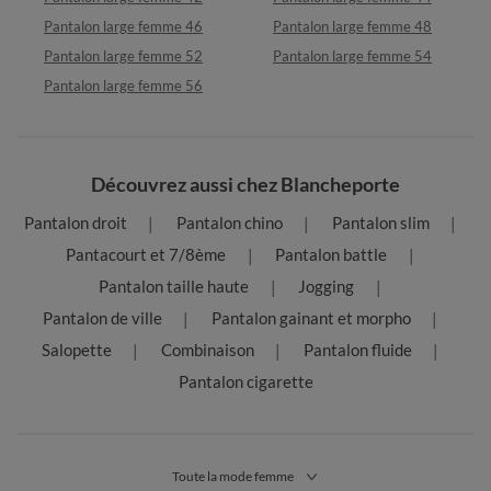
Pantalon large femme 46
Pantalon large femme 48
Pantalon large femme 52
Pantalon large femme 54
Pantalon large femme 56
Découvrez aussi chez Blancheporte
Pantalon droit
Pantalon chino
Pantalon slim
Pantacourt et 7/8ème
Pantalon battle
Pantalon taille haute
Jogging
Pantalon de ville
Pantalon gainant et morpho
Salopette
Combinaison
Pantalon fluide
Pantalon cigarette
Toute la mode femme