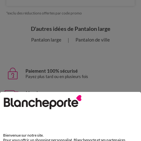
*exclu des réductions offertes par code promo
D'autres idées de Pantalon large
Pantalon large
Pantalon de ville
Paiement 100% sécurisé
Payez plus tard ou en plusieurs fois
Livraison express
domicile, relais, consignes automatiques
Retours gratuits
sous 30 jours avec Mondial Relay uniquement
Service clients
Bienvenue sur notre site.
Pour vous offrir un shopping personnalisé, Blancheporte et ses partenaires
par chat et par téléphone