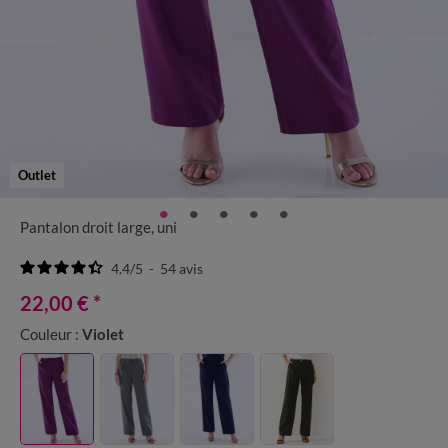
Outlet
Pantalon droit large, uni
4.4
/
5
-
54
avis
22,00 €
*
Couleur :
Violet