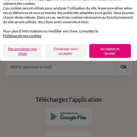
utilisent des cookies.
de 8h00 à 20h00 du lundi au samedi
Ces cookies seront utilisés pour analyser l'utilisation du site, le personnaliser selon
vos préférences et vous présenter des publicités adaptées à vos goûts. Vous pouvez
choisir de les refuser. Dans ce cas, seuls les cookies nécessaires au fonctionnement
du site seront utilisés. Vos choix sont conservés 6 mois.
11€ Offerts
Pour plus d'informations ou modifier vos choix, consultez la
Politique de nos cookies
.
en vous inscrivant à la newsletter
dès 20€ d’achat
Personnaliser mes
Continuer sans
Accepter et
conditions dans votre email de confirmation
choix
accepter
fermer
Ok
Téléchargez l’application