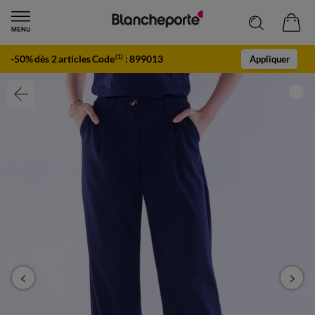
-50% dès 2 articles Code
:
899013
(1)
Appliquer