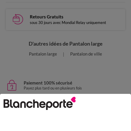
Retours Gratuits
sous 30 jours avec Mondial Relay uniquement
D'autres idées de Pantalon large
Pantalon large
Pantalon de ville
Paiement 100% sécurisé
Payez plus tard ou en plusieurs fois
Livraison express
domicile, relais, consignes automatiques
Retours gratuits
sous 30 jours avec Mondial Relay uniquement