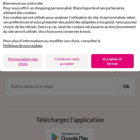
Bienvenue sur notre site.
Pour vous offrir un shopping personnalisé, Blancheporte et ses partenaires
Service clients
utilisent des cookies.
Ces cookies seront utilisés pour analyser l'utilisation du site, le personnaliser selon
par chat et par téléphone
vos préférences et vous présenter des publicités adaptées à vos goûts. Vous pouvez
de 8h00 à 20h00 du lundi au samedi
choisir de les refuser. Dans ce cas, seuls les cookies nécessaires au fonctionnement
du site seront utilisés. Vos choix sont conservés 6 mois.
Pour plus d'informations ou modifier vos choix, consultez la
11€ Offerts
Politique de nos cookies
.
en vous inscrivant à la newsletter
Personnaliser mes
Continuer sans
Accepter et
choix
accepter
fermer
dès 20€ d’achat
conditions dans votre email de confirmation
Ok
Téléchargez l’application