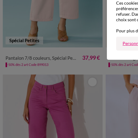
Ces cookies 
préférences
refuser. Da
choix sont 
Pour plus d
Spécial Petites
Personn
34
36
38
40
42
44
46
48
50
52
36
38
4
37,99 €
Pantalon 7/8 couleurs, Spécial Petite
Pantalon large,
-50% dès 2 art Code 899013
-50% dès 2 art Co