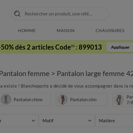
HOMME
MAISON
CHAUSSURES
-50% dès 2 articles Code
:
899013
(1)
Appliquer
Pantalon femme
>
Pantalon large femme 4
, ça existe ! Blancheporte a décidé de vous accompagner dans la 
Pan
Pantalon chino
Pantalon slim
7/
r
Motif
Matière