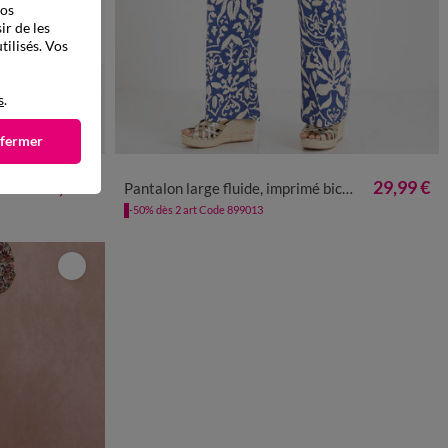
vos
ir de les
tilisés. Vos
s
.
 fermer
50
52
54
36
38
40
42
44
46
48
50
52
54
56
29,99 €
29,99 €
e
Pantalon large fluide, imprimé bicolore
-50% dès 2 art Code 899013