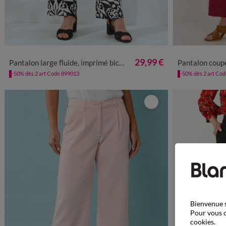
36
38
40
42
44
46
48
50
52
54
56
36
38
4
29,99 €
Pantalon large fluide, imprimé bicolore
Pantalon coupe mom en
-50% dès 2 art Code 899013
-50% dès 2 art Co
Bienvenue s
Pour vous o
cookies.