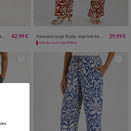
50
52
54
36
38
40
42
44
46
48
50
52
54
56
42,99 €
29,99 €
in
Pantalon large fluide, imprimé bicolore
-50% dès 2 art Code 899013
 des