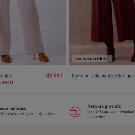
Nouveau coloris
0
42
44
46
48
50
52
54
36
38
40
42
44
46
48
42,99 €
 fluide
Pantalon taille haute, effet jupe-culott
de 899013
Retours gratuits
aison express
sous 30 jours avec Mondial
ile, relais, consignes automatiques
uniquement