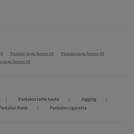
44
Pantalon large femme 46
Pantalon large femme 48
on large femme 56
Pantalon taille haute
Jogging
Pantalon fluide
Pantalon cigarette