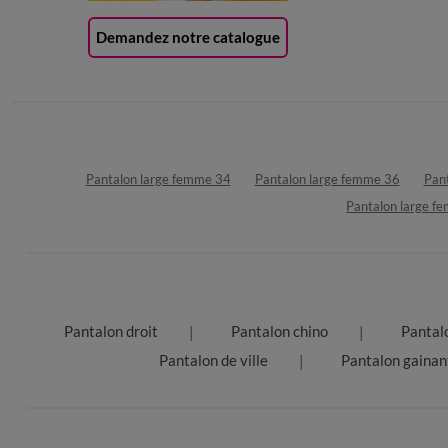
Demandez notre catalogue
Pantalon large femme 34
Pantalon large femme 36
Pan
Pantalon large f
Pantalon droit
Pantalon chino
Pantal
Pantalon de ville
Pantalon gainan