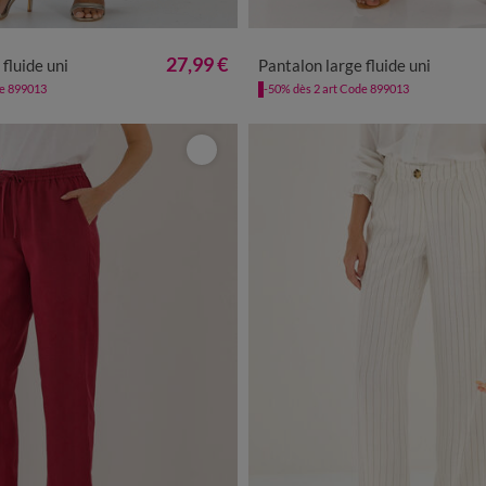
0
42
44
46
48
50
52
54
36
38
40
42
44
46
48
27,99 €
fluide uni
Pantalon large fluide uni
de 899013
-50% dès 2 art Code 899013