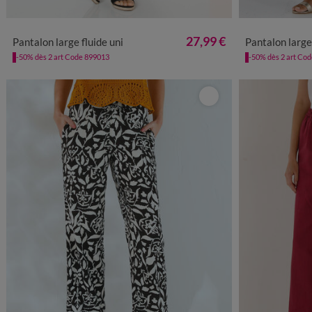
36
38
40
42
44
46
48
50
52
54
36
38
4
27,99 €
Pantalon large fluide uni
Pantalon large 
-50% dès 2 art Code 899013
-50% dès 2 art Co