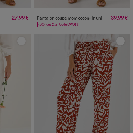
50
52
54
36
38
40
42
44
46
48
50
52
54
27,99 €
39,99 €
Pantalon coupe mom coton-lin uni
-50% dès 2 art Code 899013