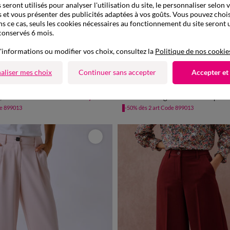
seront utilisés pour analyser l'utilisation du site, le personnaliser selon 
 et vous présenter des publicités adaptées à vos goûts. Vous pouvez chois
ns ce cas, seuls les cookies nécessaires au fonctionnement du site seront u
conservés 6 mois.
'informations ou modifier vos choix, consultez la
Politique de nos cookie
aliser mes choix
Continuer sans accepter
Accepter et
0
42
44
46
48
50
52
54
36
38
40
42
44
46
48
42,99 €
 fluide
Pantalon large taille élastiquée imprimé soleil, crépon fluid
de 899013
-50% dès 2 art Code 899013