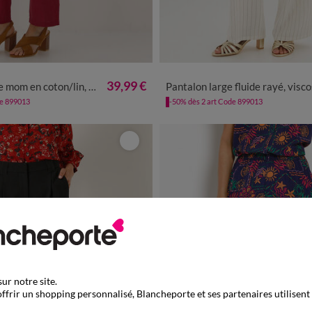
0
42
44
46
48
50
52
54
36
38
40
42
44
46
48
39,99 €
 coton/lin, taille élastiquée
Pantalon large fluide rayé, viscose-l
de 899013
-50% dès 2 art Code 899013
ur notre site.
ffrir un shopping personnalisé, Blancheporte et ses partenaires utilisent