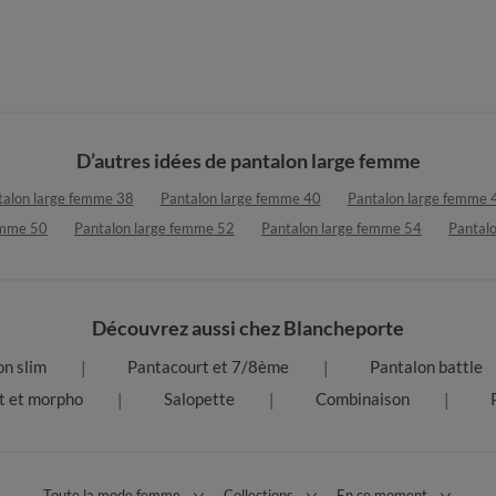
D’autres idées de pantalon large femme
talon large femme 38
Pantalon large femme 40
Pantalon large femme 
emme 50
Pantalon large femme 52
Pantalon large femme 54
Pantal
Découvrez aussi chez Blancheporte
on slim
Pantacourt et 7/8ème
Pantalon battle
t et morpho
Salopette
Combinaison
Toute la mode femme
Collections
En ce moment