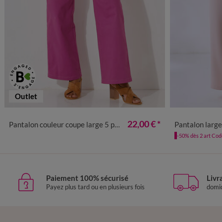
Outlet
36
38
40
42
44
46
48
50
52
54
36
38
4
22,00 €
*
Pantalon couleur coupe large 5 poches
Pantalon large
-50% dès 2 art Co
Paiement 100% sécurisé
Livr
Payez plus tard ou en plusieurs fois
domic