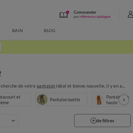
Commander
par
référence catalogue
BAIN
BLOG
2
recherche de votre
pantalon
idéal et bonne nouvelle, il y en a...
tacourt et
Pantalon taill
Pantalon battle
8ème
haute
de filtres