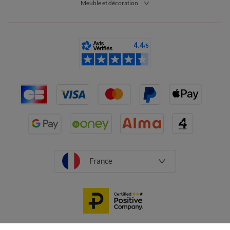
Meuble et décoration
Dunlopillo et son âme de latex perforé avec 7 zones de confort.
Son garnissage et sa densité vous offriront une qualité de
sommeil unique.
Quelle est l'épaisseur idéale d'un matelas ?
Pour assurer un bon soutien, un matelas doit avoir au minimum
14 cm d’épaisseur. La plupart des dormeurs optent pour un
matelas entre 15 cm et 18 cm d’épaisseur. Si votre choix se
porte sur un matelas en mousse à mémoire de forme, nous vous
recommandons d’opter pour une épaisseur d’au moins 16 cm
afin d’améliorer votre qualité de sommeil et d’apporter un
soutien optimal.
Les matelas en mousse, à ressorts ensachés ou en latex de très
bonne qualité ont souvent une épaisseur comprise entre 19 cm
et 25 cm. Si vous choisissez un matelas à ressorts, préférez une
France
épaisseur d’au moins 23 cm. Vous aspirez au confort ultime ?
Nous vous recommandons un matelas haut de gamme à 980
ressorts ensachés avec 7 zones de confort et une épaisseur de
25 cm. Adapté à toutes les positions de sommeil, il est traité
anti-acariens, anti-punaises de lit, anti-moisissures et anti-feu.
Comment choisir son matelas ?