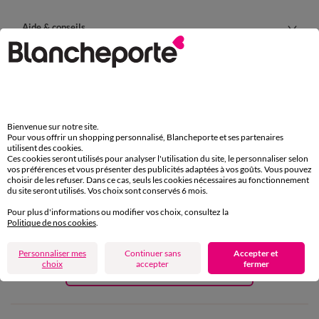
Aide & conseils
Blancheporte
Bienvenue sur notre site.
Pour vous offrir un shopping personnalisé, Blancheporte et ses partenaires
utilisent des cookies.
Ces cookies seront utilisés pour analyser l'utilisation du site, le personnaliser selon
vos préférences et vous présenter des publicités adaptées à vos goûts. Vous pouvez
choisir de les refuser. Dans ce cas, seuls les cookies nécessaires au fonctionnement
du site seront utilisés. Vos choix sont conservés 6 mois.
Pour plus d'informations ou modifier vos choix, consultez la
Politique de nos cookies
.
Personnaliser mes
Continuer sans
Accepter et
choix
accepter
fermer
Demandez notre catalogue