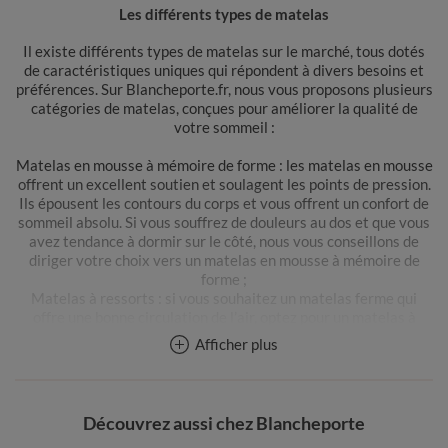
Les différents types de matelas
Il existe différents types de matelas sur le marché, tous dotés
de caractéristiques uniques qui répondent à divers besoins et
préférences. Sur Blancheporte.fr, nous vous proposons plusieurs
catégories de matelas, conçues pour améliorer la qualité de
votre sommeil :
Matelas en mousse à mémoire de forme : les matelas en mousse
offrent un excellent soutien et soulagent les points de pression.
Ils épousent les contours du corps et vous offrent un confort de
sommeil absolu. Si vous souffrez de douleurs au dos et que vous
avez tendance à dormir sur le côté, nous vous conseillons de
diriger votre choix vers un matelas en mousse à mémoire de
forme ;
Matelas à ressorts : si vous souhaitez un matelas ferme qui
offre une bonne circulation de l’air, optez pour un matelas à
ressorts. Ces types de matelas comportent des ressorts
Afficher plus
internes ensachés qui offrent un bon soutien ;
Matelas en latex : fabriqués à partir de latex naturel ou
synthétique, ils sont reconnus pour leur durabilité et leur
confort. Les matelas en latex offrent un excellent maintien tout
Découvrez aussi chez Blancheporte
en étant légèrement plus fermes que les matelas en mousse à