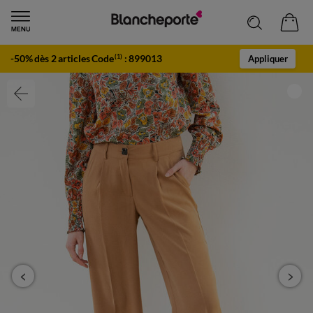
-50% dès 2 articles Code
:
899013
(1)
Appliquer