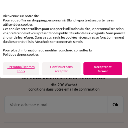
domicile, relais, consignes automatiques
Bienvenue sur notre site.
Retours gratuits
Pour vous offrir un shopping personnalisé, Blancheporte et ses partenaires
sous 30 jours avec Mondial Relay uniquement
utilisent des cookies.
Ces cookies seront utilisés pour analyser l'utilisation du site, le personnaliser selon
vos préférences et vous présenter des publicités adaptées à vos goûts. Vous pouvez
Service clients
choisir de les refuser. Dans ce cas, seuls les cookies nécessaires au fonctionnement
du site seront utilisés. Vos choix sont conservés 6 mois.
par chat et par téléphone
de 8h00 à 20h00 du lundi au samedi
Pour plus d'informations ou modifier vos choix, consultez la
Politique de nos cookies
.
Personnaliser mes
Continuer sans
Accepter et
11€ Offerts
choix
accepter
fermer
en vous inscrivant à la newsletter
dès 20€ d’achat
conditions dans votre email de confirmation
Ok