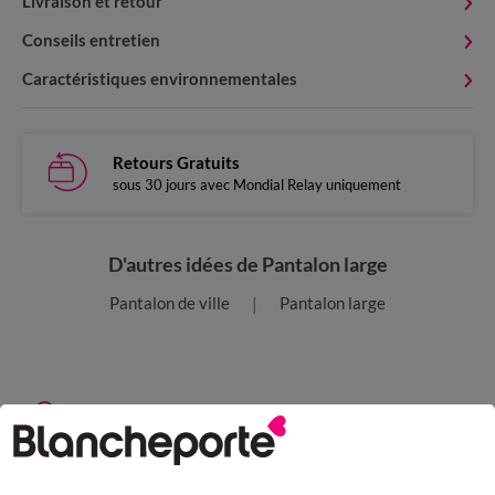
Livraison et retour
Conseils entretien
Caractéristiques environnementales
Retours Gratuits
sous 30 jours avec Mondial Relay uniquement
D'autres idées de Pantalon large
Pantalon de ville
Pantalon large
Paiement 100% sécurisé
Payez plus tard ou en plusieurs fois
Livraison express